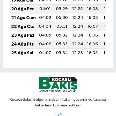
19 Ağu Çar
04:00
05:28
12:25
16:09
19:11
20 Ağu Per
04:01
05:29
12:25
16:08
19:10
21 Ağu Cum
04:02
05:30
12:24
16:08
19:09
22 Ağu Cts
04:04
05:31
12:24
16:07
19:07
23 Ağu Paz
04:05
05:32
12:24
16:06
19:06
24 Ağu Pts
04:06
05:33
12:24
16:06
19:05
25 Ağu Sal
04:07
05:34
12:23
16:05
19:03
Kocaeli Bakış: Bölgenin nabzını tutan, güvenilir ve tarafsız
haberlerin buluşma noktası!