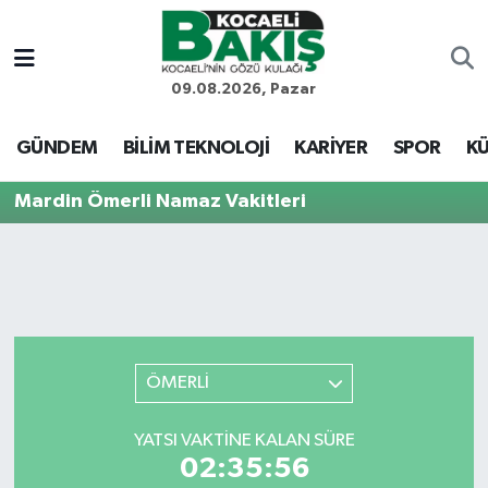
Kocaeli Nöbetçi Eczaneler
09.08.2026, Pazar
Kocaeli Hava Durumu
GÜNDEM
BİLİM TEKNOLOJİ
KARİYER
SPOR
KÜ
Kocaeli Trafik Yoğunluk Haritası
Mardin Ömerli Namaz Vakitleri
Süper Lig Puan Durumu ve Fikstür
Tüm Manşetler
Son Dakika Haberleri
ÖMERLİ
Haber Arşivi
YATSI VAKTINE KALAN SÜRE
02:35:56