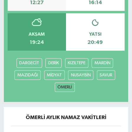
12:27
16:14
AKŞAM
YATSI
19:24
20:49
DARGECİT
DERİK
KIZILTEPE
MARDİN
MAZIDAĞI
MİDYAT
NUSAYBİN
SAVUR
ÖMERLİ
ÖMERLİ AYLIK NAMAZ VAKITLERI