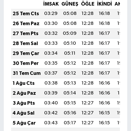
İMSAK
GÜNEŞ
ÖĞLE
İKINDI
AKŞA
25 Tem Cts
03:29
05:08
12:28
16:18
19:38
26 Tem Paz
03:30
05:08
12:28
16:18
19:37
27 Tem Pts
03:32
05:09
12:28
16:17
19:36
28 Tem Sal
03:33
05:10
12:28
16:17
19:36
29 Tem Çar
03:34
05:11
12:28
16:17
19:35
30 Tem Per
03:35
05:12
12:28
16:17
19:34
31 Tem Cum
03:37
05:12
12:28
16:17
19:33
1 Ağu Cts
03:38
05:13
12:28
16:16
19:32
2 Ağu Paz
03:39
05:14
12:28
16:16
19:31
3 Ağu Pts
03:40
05:15
12:27
16:16
19:30
4 Ağu Sal
03:42
05:16
12:27
16:15
19:29
5 Ağu Çar
03:43
05:17
12:27
16:15
19:28