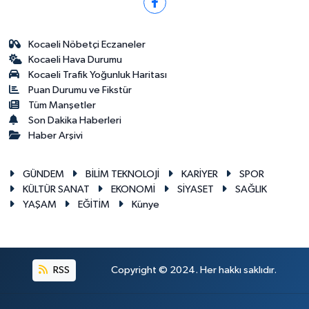
Kocaeli Nöbetçi Eczaneler
Kocaeli Hava Durumu
Kocaeli Trafik Yoğunluk Haritası
Puan Durumu ve Fikstür
Tüm Manşetler
Son Dakika Haberleri
Haber Arşivi
GÜNDEM
BİLİM TEKNOLOJİ
KARİYER
SPOR
KÜLTÜR SANAT
EKONOMİ
SİYASET
SAĞLIK
YAŞAM
EĞİTİM
Künye
RSS
Copyright © 2024. Her hakkı saklıdır.