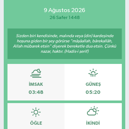
9 Ağustos 2026
26 Safer 1448
Sizden biri kendisinde, malında veya (din) kardeşinde
hoşuna giden bir şey görürse "mâşâallah, bârekallâh,
Allah mübarek etsin" diyerek bereketle dua etsin. Çünkü
nazar, haktır. (Hadis-i şerif)
İMSAK
GÜNEŞ
03:48
05:20
ÖĞLE
İKINDI