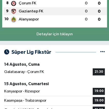
8
Çorum FK
0
0
9
Gaziantep FK
0
0
10
Alanyaspor
0
0
Detaylar için tıklayın
Süper Lig Fikstür
14 Ağustos, Cuma
Galatasaray - Çorum FK
21:30
15 Ağustos, Cumartesi
Konyaspor - Rizespor
19:00
Kasımpaşa - Trabzonspor
19:00