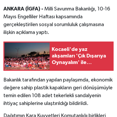
ANKARA (İGFA) -
Milli Savunma Bakanlığı, 10-16
Mayıs Engelliler Haftası kapsamında
gerçekleştirilen sosyal sorumluluk çalışmasına
ilişkin açıklama yaptı.
Kocaeli'de yaz
akşamları 'Çık Dışarıya
Oynayalım' ile
renklendi
Bakanlık tarafından yapılan paylaşımda, ekonomik
değere sahip plastik kapakların geri dönüşümüyle
temin edilen 108 adet tekerlekli sandalyenin
ihtiyaç sahiplerine ulaştırıldığı bildirildi.
Dağıtımın Kara Kuvvetleri Komutanlığı birlikleri