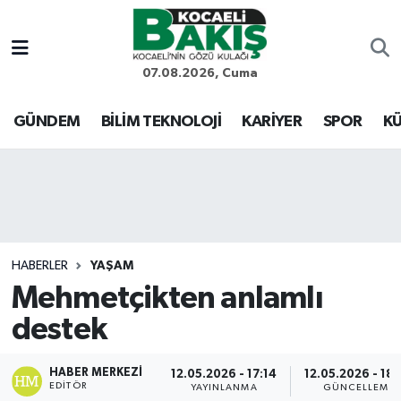
Kocaeli Nöbetçi Eczaneler
07.08.2026, Cuma
Kocaeli Hava Durumu
GÜNDEM
BİLİM TEKNOLOJİ
KARİYER
SPOR
KÜ
Kocaeli Trafik Yoğunluk Haritası
Süper Lig Puan Durumu ve Fikstür
Tüm Manşetler
HABERLER
YAŞAM
Mehmetçikten anlamlı
Son Dakika Haberleri
destek
Haber Arşivi
HABER MERKEZI
12.05.2026 - 17:14
12.05.2026 - 18
EDITÖR
YAYINLANMA
GÜNCELLEME