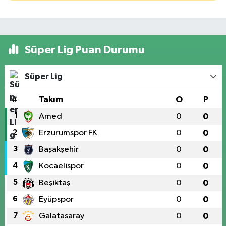
Süper Lig Puan Durumu
Süper Lig
#
Takım
O
P
1
Amed
0
0
2
Erzurumspor FK
0
0
3
Başakşehir
0
0
4
Kocaelispor
0
0
5
Beşiktaş
0
0
6
Eyüpspor
0
0
7
Galatasaray
0
0