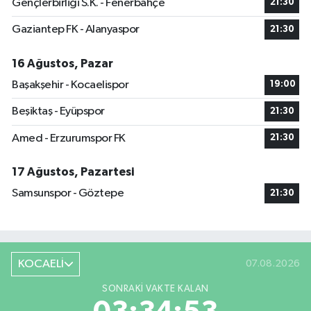
Gençlerbirliği S.K. - Fenerbahçe
21:30
Gaziantep FK - Alanyaspor
21:30
16 Ağustos, Pazar
Başakşehir - Kocaelispor
19:00
Beşiktaş - Eyüpspor
21:30
Amed - Erzurumspor FK
21:30
17 Ağustos, Pazartesi
Samsunspor - Göztepe
21:30
KOCAELİ
07.08.2026
SONRAKI VAKTE KALAN