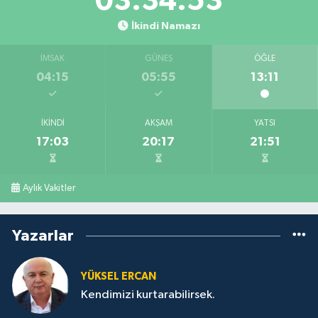
03:34:53
İkindi Namazı
İMSAK
GÜNEŞ
ÖĞLE
04:15
05:55
13:11
İKINDI
AKŞAM
YATSI
17:03
20:17
21:51
Aylık Vakitler
Yazarlar
YÜKSEL ERCAN
Kendimizi kurtarabilirsek.