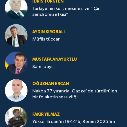
İDRİS TÜRKTEN
Türkiye’nin kürt meselesi ve “ Çin
sendromu etkisi”
AYDIN KIROBALI
Müflis tüccar
MUSTAFA ANAYURTLU
Sami dayıı.
OĞUZHAN ERCAN
Nakba 77 yaşında, Gazze'de sürdürülen
bir felaketin sessizliği
FAKİR YILMAZ
Yüksel Ercan'ın 1944'ü, Benim 2025'im