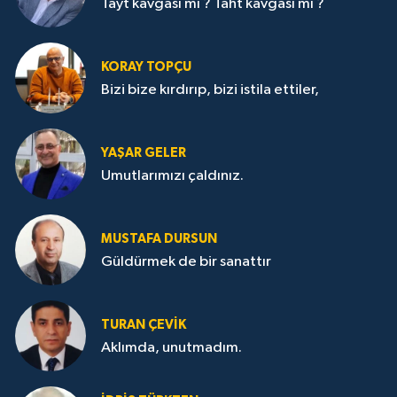
Tayt kavgası mı ? Taht kavgası mı ?
KORAY TOPÇU
Bizi bize kırdırıp, bizi istila ettiler,
YAŞAR GELER
Umutlarımızı çaldınız.
MUSTAFA DURSUN
Güldürmek de bir sanattır
TURAN ÇEVİK
Aklımda, unutmadım.