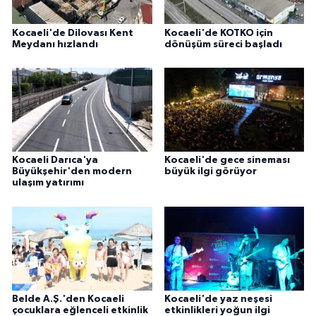
Kocaeli'de Dilovası Kent
Kocaeli'de KOTKO için
Meydanı hızlandı
dönüşüm süreci başladı
Kocaeli Darıca'ya
Kocaeli'de gece sineması
Büyükşehir'den modern
büyük ilgi görüyor
ulaşım yatırımı
Belde A.Ş.'den Kocaeli
Kocaeli'de yaz neşesi
çocuklara eğlenceli etkinlik
etkinlikleri yoğun ilgi