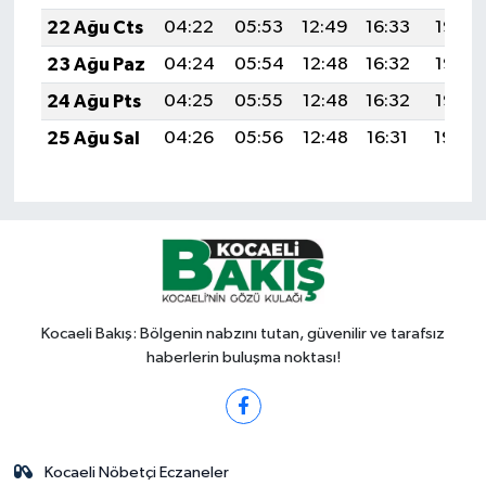
22 Ağu Cts
04:22
05:53
12:49
16:33
19:35
23 Ağu Paz
04:24
05:54
12:48
16:32
19:33
24 Ağu Pts
04:25
05:55
12:48
16:32
19:32
25 Ağu Sal
04:26
05:56
12:48
16:31
19:30
Kocaeli Bakış: Bölgenin nabzını tutan, güvenilir ve tarafsız
haberlerin buluşma noktası!
Kocaeli Nöbetçi Eczaneler