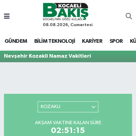
Kocaeli Nöbetçi Eczaneler
08.08.2026, Cumartesi
Kocaeli Hava Durumu
GÜNDEM
BİLİM TEKNOLOJİ
KARİYER
SPOR
KÜ
Kocaeli Trafik Yoğunluk Haritası
Nevşehir Kozakli Namaz Vakitleri
Süper Lig Puan Durumu ve Fikstür
Tüm Manşetler
Son Dakika Haberleri
KOZAKLI
Haber Arşivi
AKŞAM VAKTINE KALAN SÜRE
02:51:15