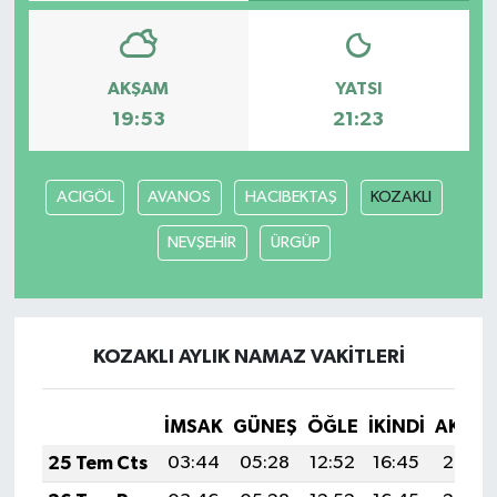
AKŞAM
YATSI
19:53
21:23
ACIGÖL
AVANOS
HACIBEKTAŞ
KOZAKLI
NEVŞEHİR
ÜRGÜP
KOZAKLI AYLIK NAMAZ VAKITLERI
İMSAK
GÜNEŞ
ÖĞLE
İKINDI
AKŞA
25 Tem Cts
03:44
05:28
12:52
16:45
20:07