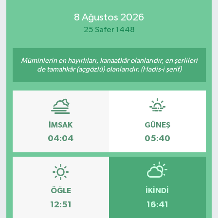
8 Ağustos 2026
25 Safer 1448
Müminlerin en hayırlıları, kanaatkâr olanlarıdır, en şerlileri
de tamahkâr (açgözlü) olanlarıdır. (Hadis-i şerif)
İMSAK
GÜNEŞ
04:04
05:40
ÖĞLE
İKINDI
12:51
16:41