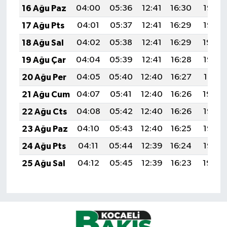
16 Ağu Paz
04:00
05:36
12:41
16:30
19:37
17 Ağu Pts
04:01
05:37
12:41
16:29
19:36
18 Ağu Sal
04:02
05:38
12:41
16:29
19:34
19 Ağu Çar
04:04
05:39
12:41
16:28
19:33
20 Ağu Per
04:05
05:40
12:40
16:27
19:31
21 Ağu Cum
04:07
05:41
12:40
16:26
19:30
22 Ağu Cts
04:08
05:42
12:40
16:26
19:28
23 Ağu Paz
04:10
05:43
12:40
16:25
19:27
24 Ağu Pts
04:11
05:44
12:39
16:24
19:25
25 Ağu Sal
04:12
05:45
12:39
16:23
19:24