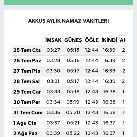
AKKUŞ AYLIK NAMAZ VAKITLERI
İMSAK
GÜNEŞ
ÖĞLE
İKINDI
AKŞA
25 Tem Cts
03:27
05:15
12:44
16:39
20:02
26 Tem Paz
03:28
05:16
12:44
16:39
20:02
27 Tem Pts
03:30
05:17
12:44
16:39
20:01
28 Tem Sal
03:31
05:17
12:44
16:39
20:00
29 Tem Çar
03:33
05:18
12:43
16:38
19:59
30 Tem Per
03:34
05:19
12:43
16:38
19:58
31 Tem Cum
03:36
05:20
12:43
16:38
19:57
1 Ağu Cts
03:37
05:21
12:43
16:37
19:56
2 Ağu Paz
03:39
05:22
12:43
16:37
19:54