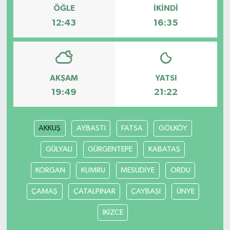
ÖĞLE
İKINDI
12:43
16:35
AKŞAM
YATSI
19:49
21:22
AKKUŞ
AYBASTI
FATSA
GÖLKÖY
GÜLYALI
GÜRGENTEPE
KABATAŞ
KORGAN
KUMRU
MESUDİYE
ORDU
ÇAMAŞ
ÇATALPINAR
ÇAYBAŞI
ÜNYE
İKİZCE