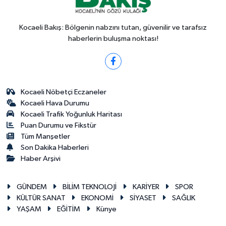
Kocaeli Bakış: Bölgenin nabzını tutan, güvenilir ve tarafsız
haberlerin buluşma noktası!
Kocaeli Nöbetçi Eczaneler
Kocaeli Hava Durumu
Kocaeli Trafik Yoğunluk Haritası
Puan Durumu ve Fikstür
Tüm Manşetler
Son Dakika Haberleri
Haber Arşivi
GÜNDEM
BİLİM TEKNOLOJİ
KARİYER
SPOR
KÜLTÜR SANAT
EKONOMİ
SİYASET
SAĞLIK
YAŞAM
EĞİTİM
Künye