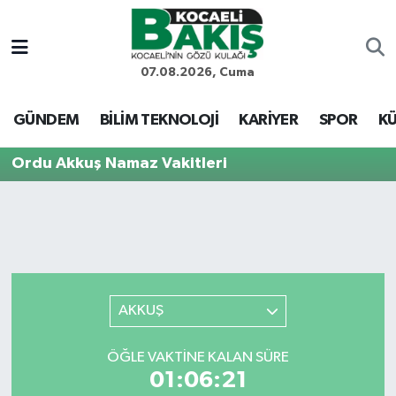
Kocaeli Nöbetçi Eczaneler
07.08.2026, Cuma
Kocaeli Hava Durumu
GÜNDEM
BİLİM TEKNOLOJİ
KARİYER
SPOR
KÜ
Kocaeli Trafik Yoğunluk Haritası
Ordu Akkuş Namaz Vakitleri
Süper Lig Puan Durumu ve Fikstür
Tüm Manşetler
Son Dakika Haberleri
AKKUŞ
Haber Arşivi
ÖĞLE VAKTINE KALAN SÜRE
01:06:21