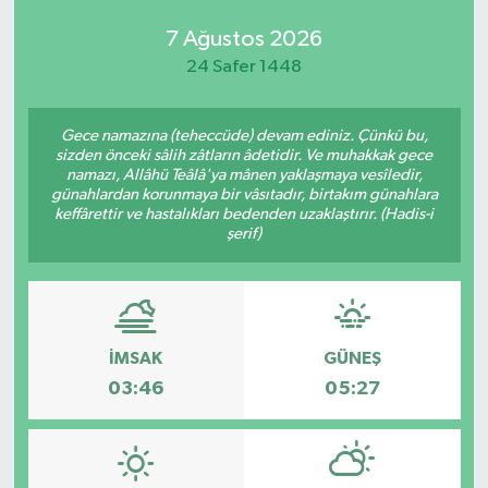
7 Ağustos 2026
24 Safer 1448
Gece namazına (teheccüde) devam ediniz. Çünkü bu,
sizden önceki sâlih zâtların âdetidir. Ve muhakkak gece
namazı, Allâhü Teâlâ'ya mânen yaklaşmaya vesîledir,
günahlardan korunmaya bir vâsıtadır, birtakım günahlara
keffârettir ve hastalıkları bedenden uzaklaştırır. (Hadis-i
şerif)
İMSAK
GÜNEŞ
03:46
05:27