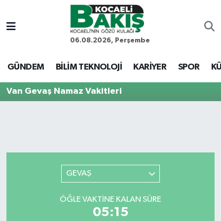
Kocaeli Nöbetçi Eczaneler
06.08.2026, Perşembe
Kocaeli Hava Durumu
GÜNDEM
BİLİM TEKNOLOJİ
KARİYER
SPOR
KÜ
Kocaeli Trafik Yoğunluk Haritası
Van Gevaş Namaz Vakitleri
Süper Lig Puan Durumu ve Fikstür
Tüm Manşetler
Son Dakika Haberleri
GEVAŞ
Haber Arşivi
ÖĞLE VAKTINE KALAN SÜRE
05:15