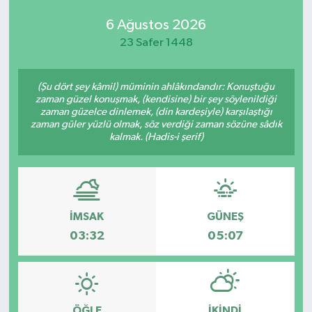
6 Ağustos 2026
23 Safer 1448
(Şu dört şey kâmil) müminin ahlâkındandır: Konuştuğu
zaman güzel konuşmak, (kendisine) bir şey söylenildiği
zaman güzelce dinlemek, (din kardeşiyle) karşılaştığı
zaman güler yüzlü olmak, söz verdiği zaman sözüne sâdık
kalmak. (Hadis-i şerif)
İMSAK
GÜNEŞ
03:32
05:07
ÖĞLE
İKINDI