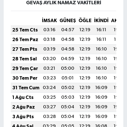
GEVAŞ AYLIK NAMAZ VAKITLERI
İMSAK
GÜNEŞ
ÖĞLE
İKINDI
AKŞA
25 Tem Cts
03:16
04:57
12:19
16:11
19:32
26 Tem Paz
03:18
04:58
12:19
16:11
19:31
27 Tem Pts
03:19
04:58
12:19
16:10
19:30
28 Tem Sal
03:20
04:59
12:19
16:10
19:29
29 Tem Çar
03:21
05:00
12:19
16:10
19:28
30 Tem Per
03:23
05:01
12:19
16:10
19:27
31 Tem Cum
03:24
05:02
12:19
16:09
19:26
1 Ağu Cts
03:25
05:03
12:19
16:09
19:25
2 Ağu Paz
03:27
05:04
12:19
16:09
19:24
3 Ağu Pts
03:28
05:04
12:19
16:09
19:23
4 Ağu Sal
03:29
05:05
12:19
16:08
19:22