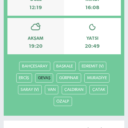
12:19
16:08
AKŞAM
YATSI
19:20
20:49
BAHÇESARAY
BAŞKALE
EDREMİT (V)
ERCİŞ
GEVAŞ
GÜRPINAR
MURADİYE
SARAY (V)
VAN
ÇALDIRAN
ÇATAK
ÖZALP