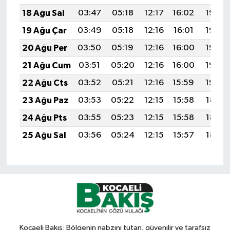
18 Ağu Sal
03:47
05:18
12:17
16:02
19:06
19 Ağu Çar
03:49
05:18
12:16
16:01
19:04
20 Ağu Per
03:50
05:19
12:16
16:00
19:03
21 Ağu Cum
03:51
05:20
12:16
16:00
19:02
22 Ağu Cts
03:52
05:21
12:16
15:59
19:00
23 Ağu Paz
03:53
05:22
12:15
15:58
18:59
24 Ağu Pts
03:55
05:23
12:15
15:58
18:57
25 Ağu Sal
03:56
05:24
12:15
15:57
18:56
Kocaeli Bakış: Bölgenin nabzını tutan, güvenilir ve tarafsız