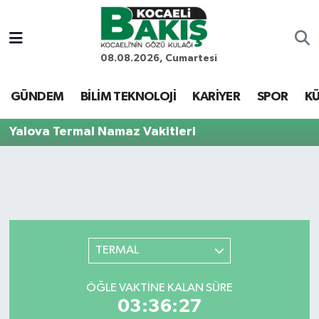
Kocaeli Nöbetçi Eczaneler
08.08.2026, Cumartesi
Kocaeli Hava Durumu
GÜNDEM
BİLİM TEKNOLOJİ
KARİYER
SPOR
KÜ
Kocaeli Trafik Yoğunluk Haritası
Yalova Termal Namaz Vakitleri
Süper Lig Puan Durumu ve Fikstür
Tüm Manşetler
Son Dakika Haberleri
TERMAL
Haber Arşivi
ÖĞLE VAKTINE KALAN SÜRE
03:36:27