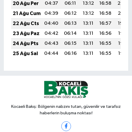
20 Ağu Per
04:37
06:11
13:12
16:58
20:02
21 Ağu Cum
04:39
06:12
13:12
16:58
20:01
22 Ağu Cts
04:40
06:13
13:11
16:57
19:59
23 Ağu Paz
04:42
06:14
13:11
16:56
19:58
24 Ağu Pts
04:43
06:15
13:11
16:55
19:56
25 Ağu Sal
04:44
06:16
13:11
16:55
19:55
Kocaeli Bakış: Bölgenin nabzını tutan, güvenilir ve tarafsız
haberlerin buluşma noktası!