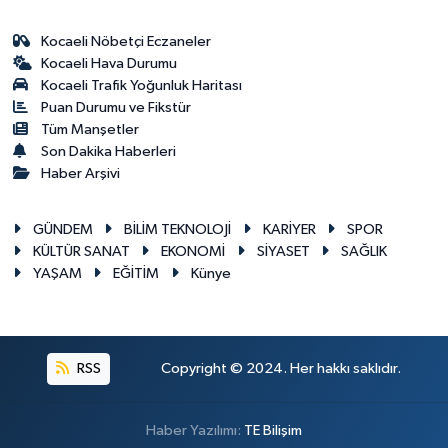
Kocaeli Nöbetçi Eczaneler
Kocaeli Hava Durumu
Kocaeli Trafik Yoğunluk Haritası
Puan Durumu ve Fikstür
Tüm Manşetler
Son Dakika Haberleri
Haber Arşivi
GÜNDEM
BİLİM TEKNOLOJİ
KARİYER
SPOR
KÜLTÜR SANAT
EKONOMİ
SİYASET
SAĞLIK
YAŞAM
EĞİTİM
Künye
RSS
Copyright © 2024. Her hakkı saklıdır.
Haber Yazılımı:
TE Bilişim