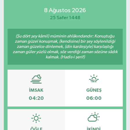
8 Ağustos 2026
25 Safer 1448
(Şu dört şey kâmil) müminin ahlâkındandır: Konuştuğu
zaman güzel konuşmak, (kendisine) bir şey söylenildiği
zaman güzelce dinlemek, (din kardeşiyle) karşılaştığı
zaman güler yüzlü olmak, söz verdiği zaman sözüne sâdık
kalmak. (Hadis-i şerif)
İMSAK
GÜNEŞ
04:20
06:00
ÖĞLE
İKINDI