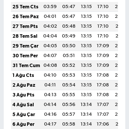
25 Tem Cts
03:59
05:47
13:15
17:10
20:33
26 Tem Paz
04:01
05:47
13:15
17:10
20:32
27 Tem Pts
04:02
05:48
13:15
17:10
20:31
28 Tem Sal
04:04
05:49
13:15
17:10
20:31
29 Tem Çar
04:05
05:50
13:15
17:09
20:30
30 Tem Per
04:07
05:51
13:15
17:09
20:29
31 Tem Cum
04:08
05:52
13:15
17:09
20:28
1 Ağu Cts
04:10
05:53
13:15
17:08
20:26
2 Ağu Paz
04:11
05:54
13:15
17:08
20:25
3 Ağu Pts
04:13
05:55
13:15
17:08
20:24
4 Ağu Sal
04:14
05:56
13:14
17:07
20:23
5 Ağu Çar
04:16
05:57
13:14
17:07
20:22
6 Ağu Per
04:17
05:58
13:14
17:06
20:21