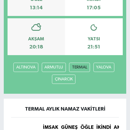
13:14
17:05
AKŞAM
YATSI
20:18
21:51
ALTINOVA
ARMUTLU
TERMAL
YALOVA
ÇINARCIK
TERMAL AYLIK NAMAZ VAKITLERI
İMSAK
GÜNEŞ
ÖĞLE
İKINDI
AKŞA