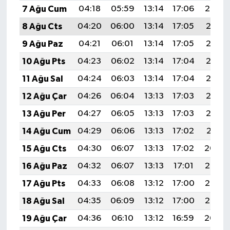
7 Ağu Cum
04:18
05:59
13:14
17:06
20:20
8 Ağu Cts
04:20
06:00
13:14
17:05
20:18
9 Ağu Paz
04:21
06:01
13:14
17:05
20:17
10 Ağu Pts
04:23
06:02
13:14
17:04
20:16
11 Ağu Sal
04:24
06:03
13:14
17:04
20:15
12 Ağu Çar
04:26
06:04
13:13
17:03
20:13
13 Ağu Per
04:27
06:05
13:13
17:03
20:12
14 Ağu Cum
04:29
06:06
13:13
17:02
20:11
15 Ağu Cts
04:30
06:07
13:13
17:02
20:09
16 Ağu Paz
04:32
06:07
13:13
17:01
20:08
17 Ağu Pts
04:33
06:08
13:12
17:00
20:07
18 Ağu Sal
04:35
06:09
13:12
17:00
20:05
19 Ağu Çar
04:36
06:10
13:12
16:59
20:04