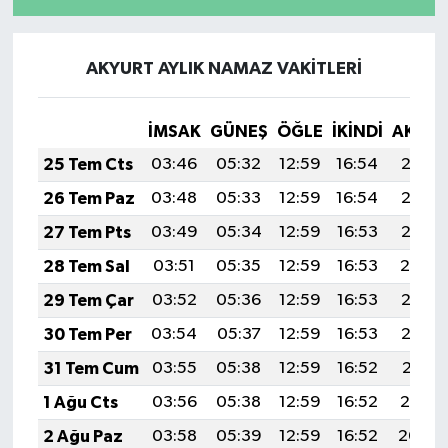
AKYURT AYLIK NAMAZ VAKITLERI
İMSAK
GÜNEŞ
ÖĞLE
İKINDI
AKŞA
25 Tem Cts
03:46
05:32
12:59
16:54
20:16
26 Tem Paz
03:48
05:33
12:59
16:54
20:15
27 Tem Pts
03:49
05:34
12:59
16:53
20:15
28 Tem Sal
03:51
05:35
12:59
16:53
20:14
29 Tem Çar
03:52
05:36
12:59
16:53
20:13
30 Tem Per
03:54
05:37
12:59
16:53
20:12
31 Tem Cum
03:55
05:38
12:59
16:52
20:11
1 Ağu Cts
03:56
05:38
12:59
16:52
20:10
2 Ağu Paz
03:58
05:39
12:59
16:52
20:09