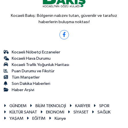
Kocaeli Bakış: Bölgenin nabzını tutan, güvenilir ve tarafsız
haberlerin buluşma noktası!
Kocaeli Nöbetçi Eczaneler
Kocaeli Hava Durumu
Kocaeli Trafik Yoğunluk Haritası
Puan Durumu ve Fikstür
Tüm Manşetler
Son Dakika Haberleri
Haber Arşivi
GÜNDEM
BİLİM TEKNOLOJİ
KARİYER
SPOR
KÜLTÜR SANAT
EKONOMİ
SİYASET
SAĞLIK
YAŞAM
EĞİTİM
Künye