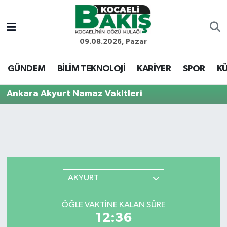
Kocaeli Nöbetçi Eczaneler
09.08.2026, Pazar
Kocaeli Hava Durumu
GÜNDEM
BİLİM TEKNOLOJİ
KARİYER
SPOR
KÜ
Kocaeli Trafik Yoğunluk Haritası
Ankara Akyurt Namaz Vakitleri
Süper Lig Puan Durumu ve Fikstür
Tüm Manşetler
Son Dakika Haberleri
AKYURT
Haber Arşivi
ÖĞLE VAKTINE KALAN SÜRE
12:36