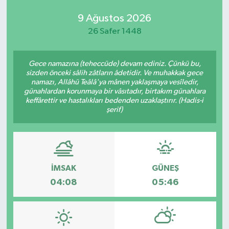
9 Ağustos 2026
26 Safer 1448
Gece namazına (teheccüde) devam ediniz. Çünkü bu,
sizden önceki sâlih zâtların âdetidir. Ve muhakkak gece
namazı, Allâhü Teâlâ'ya mânen yaklaşmaya vesîledir,
günahlardan korunmaya bir vâsıtadır, birtakım günahlara
keffârettir ve hastalıkları bedenden uzaklaştırır. (Hadis-i
şerif)
İMSAK
GÜNEŞ
04:08
05:46