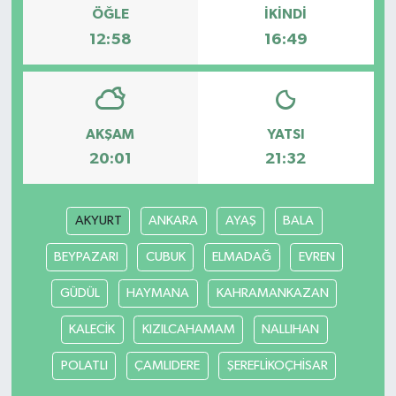
ÖĞLE
İKINDI
12:58
16:49
AKŞAM
YATSI
20:01
21:32
AKYURT
ANKARA
AYAŞ
BALA
BEYPAZARI
CUBUK
ELMADAĞ
EVREN
GÜDÜL
HAYMANA
KAHRAMANKAZAN
KALECİK
KIZILCAHAMAM
NALLIHAN
POLATLI
ÇAMLIDERE
ŞEREFLİKOÇHİSAR