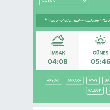
CUBUK
İlmi ile amel eden, malının fazlasını infâk 
İMSAK
GÜNEŞ
04:08
05:4
AKYURT
ANKARA
AYAŞ
BA
KALECİK