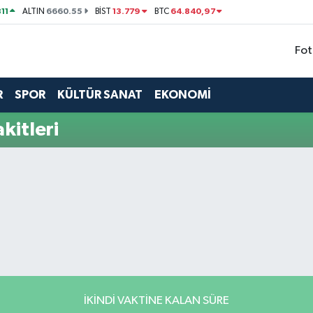
11
6660.55
13.779
64.840,97
ALTIN
BİST
BTC
Fot
R
SPOR
KÜLTÜR SANAT
EKONOMİ
itleri
İKINDI VAKTINE KALAN SÜRE