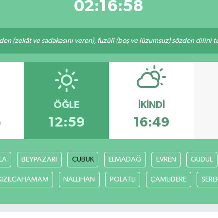
02:16:58
eden (zekât ve sadakasını veren), fuzûlî (boş ve lüzumsuz) sözden dilini 
ÖĞLE
İKINDI
6
12:59
16:49
LA
BEYPAZARI
CUBUK
ELMADAĞ
EVREN
GÜDÜL
KIZILCAHAMAM
NALLIHAN
POLATLI
ÇAMLIDERE
ŞERE