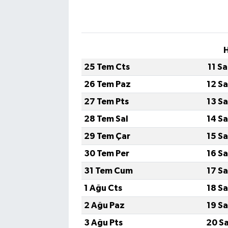
25 Tem Cts
11 S
26 Tem Paz
12 S
27 Tem Pts
13 S
28 Tem Sal
14 S
29 Tem Çar
15 S
30 Tem Per
16 S
31 Tem Cum
17 S
1 Ağu Cts
18 S
2 Ağu Paz
19 S
3 Ağu Pts
20 S