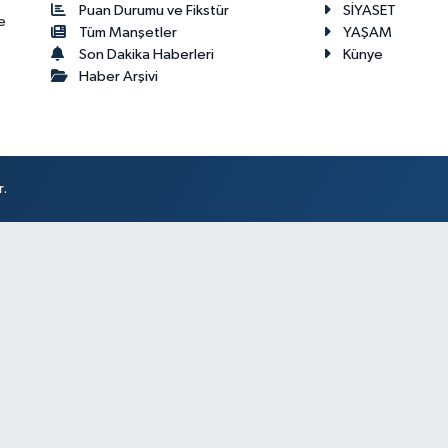
Puan Durumu ve Fikstür
SİYASET
e
Tüm Manşetler
YAŞAM
Son Dakika Haberleri
Künye
Haber Arşivi
r.