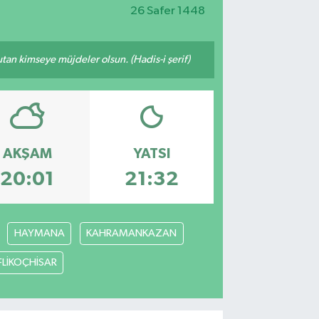
26 Safer 1448
tutan kimseye müjdeler olsun. (Hadis-i şerif)
AKŞAM
YATSI
20:01
21:32
HAYMANA
KAHRAMANKAZAN
FLİKOÇHİSAR