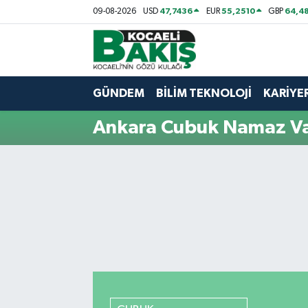
47,7436
55,2510
64,48
09-08-2026
USD
EUR
GBP
Kocaeli Nöbetçi Eczaneler
Kocaeli Hava Durumu
GÜNDEM
BİLİM TEKNOLOJİ
KARİYE
Kocaeli Trafik Yoğunluk Haritası
Ankara Cubuk Namaz Vak
Süper Lig Puan Durumu ve Fikstür
Tüm Manşetler
Son Dakika Haberleri
Haber Arşivi