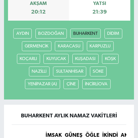
AKŞAM
YATSI
20:12
21:39
AYDIN
BOZDOĞAN
BUHARKENT
DİDİM
GERMENCİK
KARACASU
KARPUZLU
KOÇARLI
KUYUCAK
KUŞADASI
KÖŞK
NAZİLLİ
SULTANHİSAR
SÖKE
YENİPAZAR (A)
ÇİNE
İNCİRLİOVA
BUHARKENT AYLIK NAMAZ VAKITLERI
İMSAK
GÜNEŞ
ÖĞLE
İKINDI
AKŞA