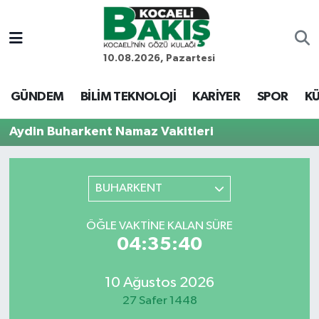
Kocaeli Nöbetçi Eczaneler
10.08.2026, Pazartesi
Kocaeli Hava Durumu
GÜNDEM
BİLİM TEKNOLOJİ
KARİYER
SPOR
KÜ
Kocaeli Trafik Yoğunluk Haritası
Aydin Buharkent Namaz Vakitleri
Süper Lig Puan Durumu ve Fikstür
BUHARKENT
Tüm Manşetler
ÖĞLE VAKTINE KALAN SÜRE
Son Dakika Haberleri
04:35:40
Haber Arşivi
10 Ağustos 2026
27 Safer 1448