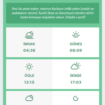
İlmi ile amel eden, malının fazlasını infâk eden (zekât ve
sadakasını veren), fuzûlî (boş ve lüzumsuz) sözden dilini
tutan kimseye müjdeler olsun. (Hadis-i şerif)
İMSAK
GÜNEŞ
04:36
06:09
ÖĞLE
İKINDI
13:15
17:03