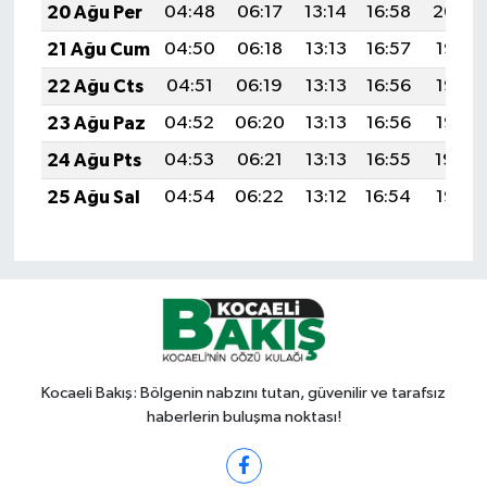
20 Ağu Per
04:48
06:17
13:14
16:58
20:00
21 Ağu Cum
04:50
06:18
13:13
16:57
19:58
22 Ağu Cts
04:51
06:19
13:13
16:56
19:57
23 Ağu Paz
04:52
06:20
13:13
16:56
19:56
24 Ağu Pts
04:53
06:21
13:13
16:55
19:54
25 Ağu Sal
04:54
06:22
13:12
16:54
19:53
Kocaeli Bakış: Bölgenin nabzını tutan, güvenilir ve tarafsız
haberlerin buluşma noktası!