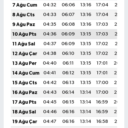
7 Ağu Cum
04:32
06:06
13:16
17:04
20:16
8 Ağu Cts
04:33
06:07
13:16
17:04
20:15
9 Ağu Paz
04:35
06:08
13:16
17:03
20:14
10 Ağu Pts
04:36
06:09
13:15
17:03
20:12
11 Ağu Sal
04:37
06:09
13:15
17:02
20:11
12 Ağu Çar
04:38
06:10
13:15
17:02
20:10
13 Ağu Per
04:40
06:11
13:15
17:01
20:09
14 Ağu Cum
04:41
06:12
13:15
17:01
20:08
15 Ağu Cts
04:42
06:13
13:15
17:00
20:06
16 Ağu Paz
04:43
06:14
13:14
17:00
20:05
17 Ağu Pts
04:45
06:15
13:14
16:59
20:04
18 Ağu Sal
04:46
06:16
13:14
16:59
20:02
19 Ağu Çar
04:47
06:16
13:14
16:58
20:01