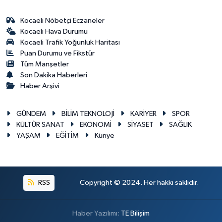
Kocaeli Nöbetçi Eczaneler
Kocaeli Hava Durumu
Kocaeli Trafik Yoğunluk Haritası
Puan Durumu ve Fikstür
Tüm Manşetler
Son Dakika Haberleri
Haber Arşivi
GÜNDEM
BİLİM TEKNOLOJİ
KARİYER
SPOR
KÜLTÜR SANAT
EKONOMİ
SİYASET
SAĞLIK
YAŞAM
EĞİTİM
Künye
RSS
Copyright © 2024. Her hakkı saklıdır.
Haber Yazılımı:
TE Bilişim