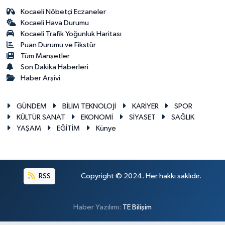
Kocaeli Nöbetçi Eczaneler
Kocaeli Hava Durumu
Kocaeli Trafik Yoğunluk Haritası
Puan Durumu ve Fikstür
Tüm Manşetler
Son Dakika Haberleri
Haber Arşivi
GÜNDEM
BİLİM TEKNOLOJİ
KARİYER
SPOR
KÜLTÜR SANAT
EKONOMİ
SİYASET
SAĞLIK
YAŞAM
EĞİTİM
Künye
RSS
Copyright © 2024. Her hakkı saklıdır.
Haber Yazılımı:
TE Bilişim