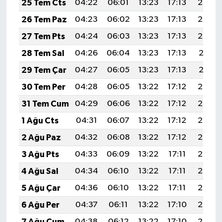
25 Tem Cts
04:22
06:01
13:23
17:13
20:34
26 Tem Paz
04:23
06:02
13:23
17:13
20:33
27 Tem Pts
04:24
06:03
13:23
17:13
20:32
28 Tem Sal
04:26
06:04
13:23
17:13
20:31
29 Tem Çar
04:27
06:05
13:23
17:13
20:31
30 Tem Per
04:28
06:05
13:22
17:12
20:30
31 Tem Cum
04:29
06:06
13:22
17:12
20:29
1 Ağu Cts
04:31
06:07
13:22
17:12
20:28
2 Ağu Paz
04:32
06:08
13:22
17:12
20:27
3 Ağu Pts
04:33
06:09
13:22
17:11
20:26
4 Ağu Sal
04:34
06:10
13:22
17:11
20:25
5 Ağu Çar
04:36
06:10
13:22
17:11
20:24
6 Ağu Per
04:37
06:11
13:22
17:10
20:23
7 Ağu Cum
04:38
06:12
13:22
17:10
20:22