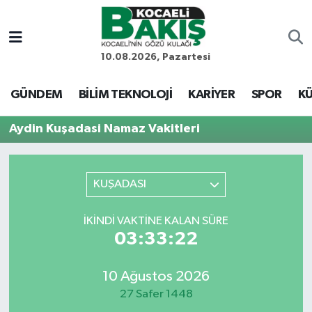
Kocaeli Nöbetçi Eczaneler
10.08.2026, Pazartesi
Kocaeli Hava Durumu
GÜNDEM
BİLİM TEKNOLOJİ
KARİYER
SPOR
KÜ
Kocaeli Trafik Yoğunluk Haritası
Aydin Kuşadasi Namaz Vakitleri
Süper Lig Puan Durumu ve Fikstür
KUŞADASI
Tüm Manşetler
İKINDI VAKTINE KALAN SÜRE
Son Dakika Haberleri
03:33:22
Haber Arşivi
10 Ağustos 2026
27 Safer 1448