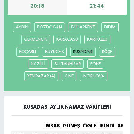
20:18
21:44
AYDIN
BOZDOĞAN
BUHARKENT
DİDİM
GERMENCİK
KARACASU
KARPUZLU
KOÇARLI
KUYUCAK
KUŞADASI
KÖŞK
NAZİLLİ
SULTANHİSAR
SÖKE
YENİPAZAR (A)
ÇİNE
İNCİRLİOVA
KUŞADASI AYLIK NAMAZ VAKITLERI
İMSAK
GÜNEŞ
ÖĞLE
İKINDI
AKŞA