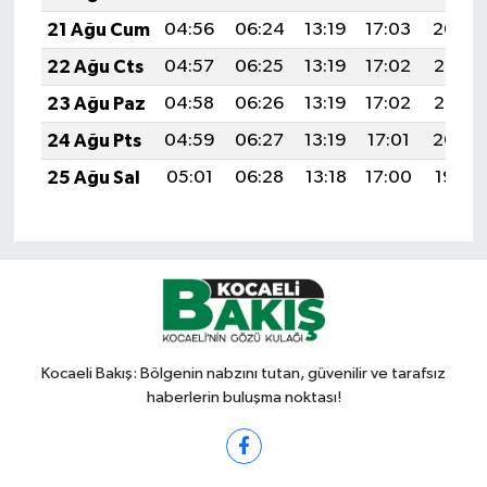
21 Ağu Cum
04:56
06:24
13:19
17:03
20:04
22 Ağu Cts
04:57
06:25
13:19
17:02
20:03
23 Ağu Paz
04:58
06:26
13:19
17:02
20:02
24 Ağu Pts
04:59
06:27
13:19
17:01
20:00
25 Ağu Sal
05:01
06:28
13:18
17:00
19:59
Kocaeli Bakış: Bölgenin nabzını tutan, güvenilir ve tarafsız
haberlerin buluşma noktası!