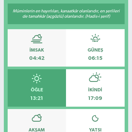
Müminlerin en hayırlıları, kanaatkâr olanlarıdır, en şerlileri
de tamahkâr (açgözlü) olanlarıdır. (Hadis-i şerif)
İMSAK
GÜNEŞ
04:42
06:15
ÖĞLE
İKINDI
13:21
17:09
AKŞAM
YATSI