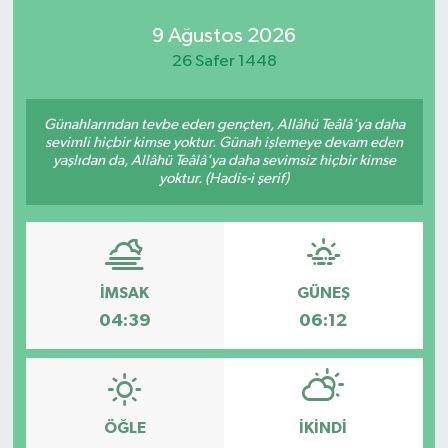
9 Ağustos 2026
26 Safer 1448
Günahlarından tevbe eden gençten, Allâhü Teâlâ'ya daha
sevimli hiçbir kimse yoktur. Günah işlemeye devam eden
yaşlıdan da, Allâhü Teâlâ'ya daha sevimsiz hiçbir kimse
yoktur. (Hadis-i şerif)
İMSAK
GÜNEŞ
04:39
06:12
ÖĞLE
İKINDI