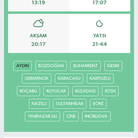
13:19
17:07
AKŞAM
YATSI
20:17
21:44
AYDIN
BOZDOĞAN
BUHARKENT
DİDİM
GERMENCİK
KARACASU
KARPUZLU
KOÇARLI
KUYUCAK
KUŞADASI
KÖŞK
NAZİLLİ
SULTANHİSAR
SÖKE
YENİPAZAR (A)
ÇİNE
İNCİRLİOVA