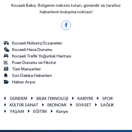
Kocaeli Bakış: Bölgenin nabzını tutan, güvenilir ve tarafsız
haberlerin buluşma noktası!
Kocaeli Nöbetçi Eczaneler
Kocaeli Hava Durumu
Kocaeli Trafik Yoğunluk Haritası
Puan Durumu ve Fikstür
Tüm Manşetler
Son Dakika Haberleri
Haber Arşivi
GÜNDEM
BİLİM TEKNOLOJİ
KARİYER
SPOR
KÜLTÜR SANAT
EKONOMİ
SİYASET
SAĞLIK
YAŞAM
EĞİTİM
Künye