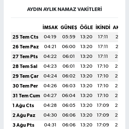
AYDIN AYLIK NAMAZ VAKITLERI
İMSAK
GÜNEŞ
ÖĞLE
İKINDI
AKŞA
25 Tem Cts
04:19
05:59
13:20
17:11
20:31
26 Tem Paz
04:21
06:00
13:20
17:11
20:31
27 Tem Pts
04:22
06:01
13:20
17:11
20:30
28 Tem Sal
04:23
06:01
13:20
17:10
20:29
29 Tem Çar
04:24
06:02
13:20
17:10
20:28
30 Tem Per
04:26
06:03
13:20
17:10
20:27
31 Tem Cum
04:27
06:04
13:20
17:10
20:26
1 Ağu Cts
04:28
06:05
13:20
17:09
20:25
2 Ağu Paz
04:30
06:06
13:20
17:09
20:24
3 Ağu Pts
04:31
06:06
13:20
17:09
20:23