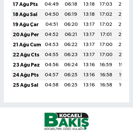
17 Ağu Pts
04:49
06:18
13:18
17:03
20:07
18 Ağu Sal
04:50
06:19
13:18
17:02
20:06
19 Ağu Çar
04:51
06:20
13:17
17:02
20:05
20 Ağu Per
04:52
06:21
13:17
17:01
20:03
21 Ağu Cum
04:53
06:22
13:17
17:00
20:02
22 Ağu Cts
04:55
06:23
13:17
17:00
20:01
23 Ağu Paz
04:56
06:24
13:16
16:59
19:59
24 Ağu Pts
04:57
06:25
13:16
16:58
19:58
25 Ağu Sal
04:58
06:25
13:16
16:58
19:56