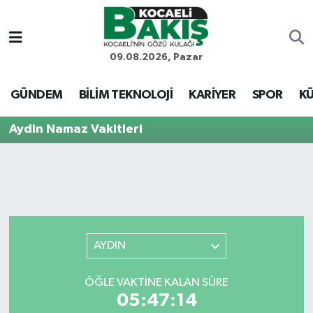
Kocaeli Nöbetçi Eczaneler
09.08.2026, Pazar
Kocaeli Hava Durumu
GÜNDEM
BİLİM TEKNOLOJİ
KARİYER
SPOR
KÜ
Kocaeli Trafik Yoğunluk Haritası
Aydin Namaz Vakitleri
Süper Lig Puan Durumu ve Fikstür
Tüm Manşetler
Son Dakika Haberleri
AYDIN
Haber Arşivi
ÖĞLE VAKTINE KALAN SÜRE
05:47:14