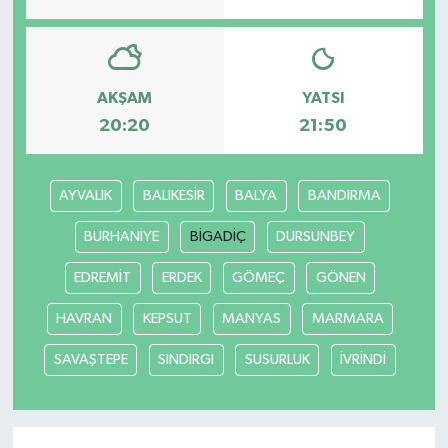
AKŞAM
YATSI
20:20
21:50
AYVALIK
BALIKESİR
BALYA
BANDIRMA
BURHANİYE
BİGADİÇ
DURSUNBEY
EDREMİT
ERDEK
GÖMEÇ
GÖNEN
HAVRAN
KEPSUT
MANYAS
MARMARA
SAVAŞTEPE
SINDIRGI
SUSURLUK
İVRİNDİ