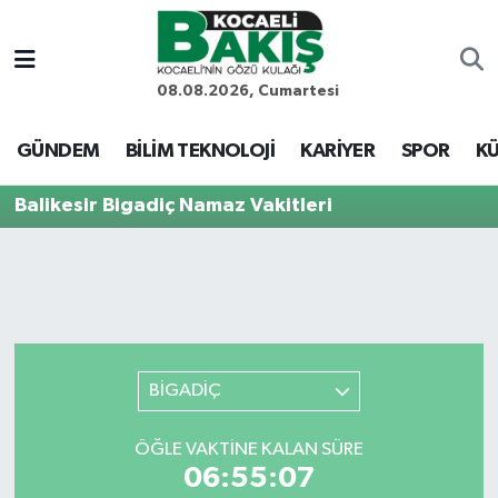
Kocaeli Nöbetçi Eczaneler
08.08.2026, Cumartesi
Kocaeli Hava Durumu
GÜNDEM
BİLİM TEKNOLOJİ
KARİYER
SPOR
KÜ
Kocaeli Trafik Yoğunluk Haritası
Balikesir Bigadiç Namaz Vakitleri
Süper Lig Puan Durumu ve Fikstür
Tüm Manşetler
Son Dakika Haberleri
BİGADİÇ
Haber Arşivi
ÖĞLE VAKTINE KALAN SÜRE
06:55:07