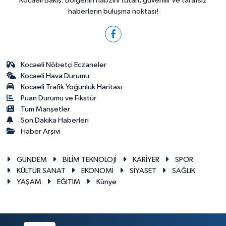
Kocaeli Bakış: Bölgenin nabzını tutan, güvenilir ve tarafsız
haberlerin buluşma noktası!
Kocaeli Nöbetçi Eczaneler
Kocaeli Hava Durumu
Kocaeli Trafik Yoğunluk Haritası
Puan Durumu ve Fikstür
Tüm Manşetler
Son Dakika Haberleri
Haber Arşivi
GÜNDEM
BİLİM TEKNOLOJİ
KARİYER
SPOR
KÜLTÜR SANAT
EKONOMİ
SİYASET
SAĞLIK
YAŞAM
EĞİTİM
Künye