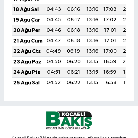
18 Ağu Sal
04:43
06:16
13:16
17:03
20:07
19 Ağu Çar
04:45
06:17
13:16
17:02
20:06
20 Ağu Per
04:46
06:18
13:16
17:01
20:05
21 Ağu Cum
04:47
06:18
13:16
17:01
20:03
22 Ağu Cts
04:49
06:19
13:16
17:00
20:02
23 Ağu Paz
04:50
06:20
13:15
16:59
20:00
24 Ağu Pts
04:51
06:21
13:15
16:59
19:59
25 Ağu Sal
04:52
06:22
13:15
16:58
19:57