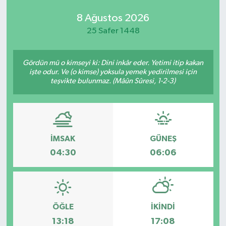
8 Ağustos 2026
25 Safer 1448
Gördün mü o kimseyi ki: Dini inkâr eder. Yetimi itip kakan
işte odur. Ve (o kimse) yoksula yemek yedirilmesi için
teşvikte bulunmaz. (Mâûn Sûresi, 1-2-3)
İMSAK
GÜNEŞ
04:30
06:06
ÖĞLE
İKINDI
13:18
17:08