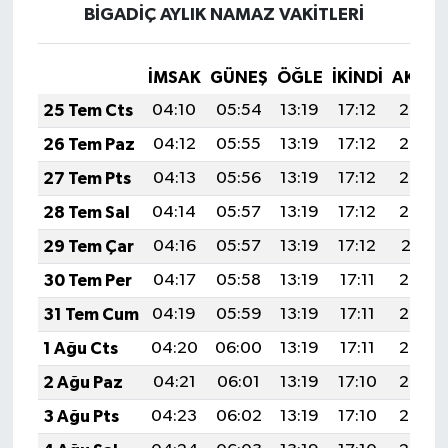
BİGADİÇ AYLIK NAMAZ VAKITLERI
İMSAK
GÜNEŞ
ÖĞLE
İKINDI
AKŞA
25 Tem Cts
04:10
05:54
13:19
17:12
20:34
26 Tem Paz
04:12
05:55
13:19
17:12
20:33
27 Tem Pts
04:13
05:56
13:19
17:12
20:33
28 Tem Sal
04:14
05:57
13:19
17:12
20:32
29 Tem Çar
04:16
05:57
13:19
17:12
20:31
30 Tem Per
04:17
05:58
13:19
17:11
20:30
31 Tem Cum
04:19
05:59
13:19
17:11
20:29
1 Ağu Cts
04:20
06:00
13:19
17:11
20:28
2 Ağu Paz
04:21
06:01
13:19
17:10
20:27
3 Ağu Pts
04:23
06:02
13:19
17:10
20:26