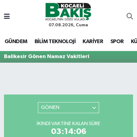
Kocaeli Nöbetçi Eczaneler
07.08.2026, Cuma
Kocaeli Hava Durumu
GÜNDEM
BİLİM TEKNOLOJİ
KARİYER
SPOR
KÜ
Kocaeli Trafik Yoğunluk Haritası
Balikesir Gönen Namaz Vakitleri
Süper Lig Puan Durumu ve Fikstür
Tüm Manşetler
Son Dakika Haberleri
GÖNEN
Haber Arşivi
İKINDI VAKTINE KALAN SÜRE
03:14:06