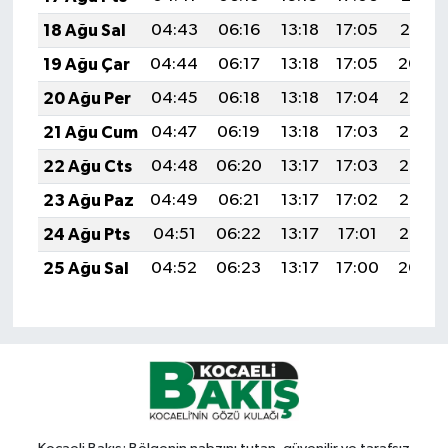
18 Ağu Sal
04:43
06:16
13:18
17:05
20:10
19 Ağu Çar
04:44
06:17
13:18
17:05
20:09
20 Ağu Per
04:45
06:18
13:18
17:04
20:08
21 Ağu Cum
04:47
06:19
13:18
17:03
20:06
22 Ağu Cts
04:48
06:20
13:17
17:03
20:05
23 Ağu Paz
04:49
06:21
13:17
17:02
20:03
24 Ağu Pts
04:51
06:22
13:17
17:01
20:02
25 Ağu Sal
04:52
06:23
13:17
17:00
20:00