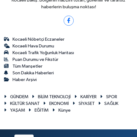
Kocaeli Bakış: Bölgenin nabzını tutan, güvenilir ve tarafsız
haberlerin buluşma noktası!
Kocaeli Nöbetçi Eczaneler
Kocaeli Hava Durumu
Kocaeli Trafik Yoğunluk Haritası
Puan Durumu ve Fikstür
Tüm Manşetler
Son Dakika Haberleri
Haber Arşivi
GÜNDEM
BİLİM TEKNOLOJİ
KARİYER
SPOR
KÜLTÜR SANAT
EKONOMİ
SİYASET
SAĞLIK
YAŞAM
EĞİTİM
Künye