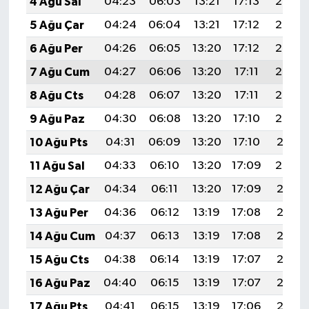
4 Ağu Sal
04:23
06:03
13:21
17:13
20:28
5 Ağu Çar
04:24
06:04
13:21
17:12
20:27
6 Ağu Per
04:26
06:05
13:20
17:12
20:26
7 Ağu Cum
04:27
06:06
13:20
17:11
20:25
8 Ağu Cts
04:28
06:07
13:20
17:11
20:23
9 Ağu Paz
04:30
06:08
13:20
17:10
20:22
10 Ağu Pts
04:31
06:09
13:20
17:10
20:21
11 Ağu Sal
04:33
06:10
13:20
17:09
20:20
12 Ağu Çar
04:34
06:11
13:20
17:09
20:18
13 Ağu Per
04:36
06:12
13:19
17:08
20:17
14 Ağu Cum
04:37
06:13
13:19
17:08
20:16
15 Ağu Cts
04:38
06:14
13:19
17:07
20:15
16 Ağu Paz
04:40
06:15
13:19
17:07
20:13
17 Ağu Pts
04:41
06:15
13:19
17:06
20:12