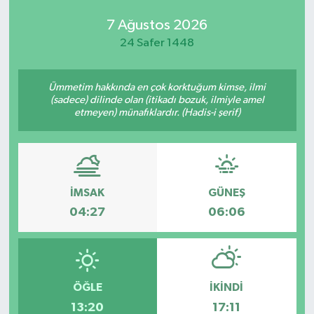
7 Ağustos 2026
24 Safer 1448
Ümmetim hakkında en çok korktuğum kimse, ilmi
(sadece) dilinde olan (itikadı bozuk, ilmiyle amel
etmeyen) münafıklardır. (Hadis-i şerif)
İMSAK
GÜNEŞ
04:27
06:06
ÖĞLE
İKINDI
13:20
17:11