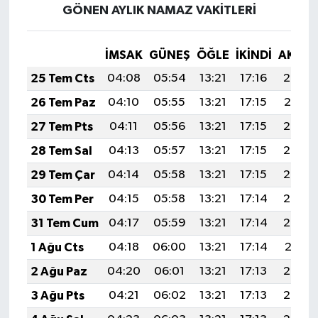
GÖNEN AYLIK NAMAZ VAKITLERI
İMSAK
GÜNEŞ
ÖĞLE
İKINDI
AKŞA
25 Tem Cts
04:08
05:54
13:21
17:16
20:38
26 Tem Paz
04:10
05:55
13:21
17:15
20:37
27 Tem Pts
04:11
05:56
13:21
17:15
20:36
28 Tem Sal
04:13
05:57
13:21
17:15
20:35
29 Tem Çar
04:14
05:58
13:21
17:15
20:34
30 Tem Per
04:15
05:58
13:21
17:14
20:33
31 Tem Cum
04:17
05:59
13:21
17:14
20:32
1 Ağu Cts
04:18
06:00
13:21
17:14
20:31
2 Ağu Paz
04:20
06:01
13:21
17:13
20:30
3 Ağu Pts
04:21
06:02
13:21
17:13
20:29