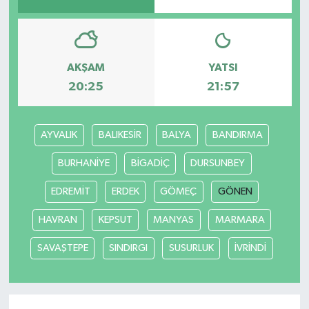
AKŞAM
YATSI
20:25
21:57
AYVALIK
BALIKESİR
BALYA
BANDIRMA
BURHANİYE
BİGADİÇ
DURSUNBEY
EDREMİT
ERDEK
GÖMEÇ
GÖNEN
HAVRAN
KEPSUT
MANYAS
MARMARA
SAVAŞTEPE
SINDIRGI
SUSURLUK
İVRİNDİ