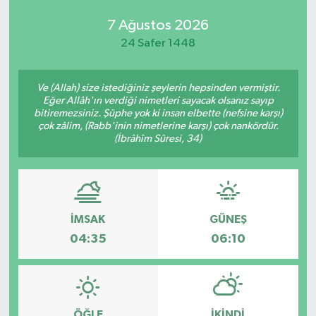
7 Ağustos 2026
24 Safer 1448
Ve (Allah) size istediğiniz şeylerin hepsinden vermiştir.
Eğer Allâh'ın verdiği nimetleri sayacak olsanız sayıp
bitiremezsiniz. Şüphe yok ki insan elbette (nefsine karşı)
çok zâlim, (Rabb'inin nimetlerine karşı) çok nankördür.
(İbrâhîm Sûresi, 34)
İMSAK
GÜNEŞ
04:35
06:10
ÖĞLE
İKINDI