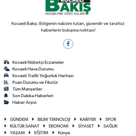
Kocaeli Bakış: Bölgenin nabzını tutan, güvenilir ve tarafsız
haberlerin buluşma noktası!
Kocaeli Nöbetçi Eczaneler
Kocaeli Hava Durumu
Kocaeli Trafik Yoğunluk Haritası
Puan Durumu ve Fikstür
Tüm Manşetler
Son Dakika Haberleri
Haber Arşivi
GÜNDEM
BİLİM TEKNOLOJİ
KARİYER
SPOR
KÜLTÜR SANAT
EKONOMİ
SİYASET
SAĞLIK
YAŞAM
EĞİTİM
Künye