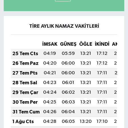
TİRE AYLIK NAMAZ VAKITLERI
İMSAK
GÜNEŞ
ÖĞLE
İKINDI
AKŞA
25 Tem Cts
04:19
05:59
13:21
17:12
20:33
26 Tem Paz
04:20
06:00
13:21
17:12
20:32
27 Tem Pts
04:21
06:00
13:21
17:11
20:31
28 Tem Sal
04:23
06:01
13:21
17:11
20:30
29 Tem Çar
04:24
06:02
13:21
17:11
20:29
30 Tem Per
04:25
06:03
13:21
17:11
20:28
31 Tem Cum
04:26
06:04
13:21
17:11
20:27
1 Ağu Cts
04:28
06:05
13:20
17:10
20:26