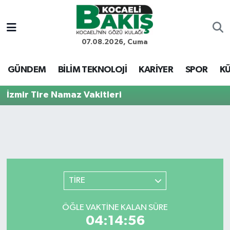
Kocaeli Nöbetçi Eczaneler
07.08.2026, Cuma
Kocaeli Hava Durumu
GÜNDEM
BİLİM TEKNOLOJİ
KARİYER
SPOR
KÜ
Kocaeli Trafik Yoğunluk Haritası
İzmir Tire Namaz Vakitleri
Süper Lig Puan Durumu ve Fikstür
Tüm Manşetler
Son Dakika Haberleri
TİRE
Haber Arşivi
ÖĞLE VAKTINE KALAN SÜRE
04:14:56