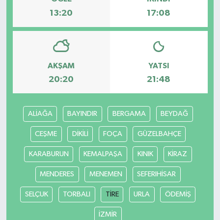
13:20
17:08
AKŞAM
YATSI
20:20
21:48
ALİAĞA
BAYINDIR
BERGAMA
BEYDAĞ
CEŞME
DİKİLİ
FOÇA
GÜZELBAHÇE
KARABURUN
KEMALPAŞA
KINIK
KİRAZ
MENDERES
MENEMEN
SEFERIHİSAR
SELÇUK
TORBALI
TİRE
URLA
ÖDEMİŞ
İZMİR