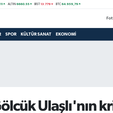
11
6660.55
13.779
64.959,79
ALTIN
BİST
BTC
Fot
R
SPOR
KÜLTÜR SANAT
EKONOMİ
lcük Ulaşlı'nın kr