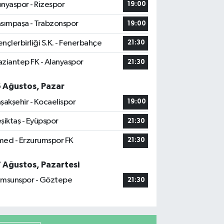
nyaspor - Rizespor
19:00
sımpaşa - Trabzonspor
19:00
nçlerbirliği S.K. - Fenerbahçe
21:30
ziantep FK - Alanyaspor
21:30
6 Ağustos, Pazar
şakşehir - Kocaelispor
19:00
şiktaş - Eyüpspor
21:30
ed - Erzurumspor FK
21:30
7 Ağustos, Pazartesi
msunspor - Göztepe
21:30