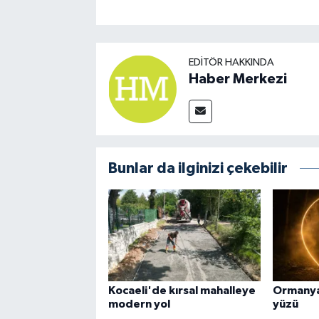
EDITÖR HAKKINDA
Haber Merkezi
Bunlar da ilginizi çekebilir
Kocaeli'de kırsal mahalleye
Ormanya
modern yol
yüzü