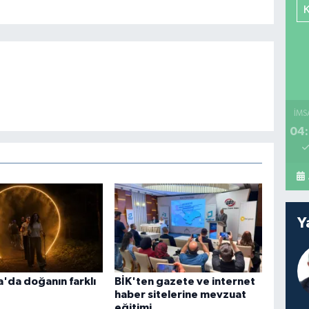
İMS
04:
Y
'da doğanın farklı
BİK'ten gazete ve internet
haber sitelerine mevzuat
eğitimi