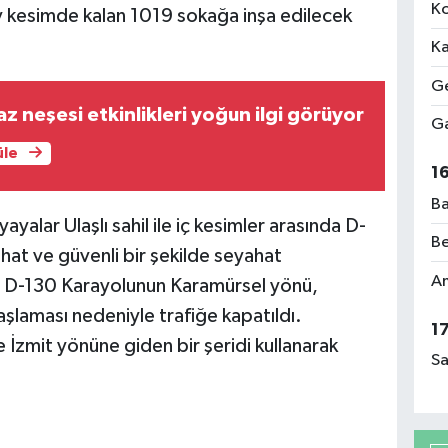
Ko
 kesimde kalan 1019 sokağa inşa edilecek
Ka
Ge
z neşesi etkinlikleri yoğun ilgi görüyor
Ga
üle
1
Ba
yayalar Ulaşlı sahil ile iç kesimler arasında D-
Be
hat ve güvenli bir şekilde seyahat
Am
 D-130 Karayolunun Karamürsel yönü,
aşlaması nedeniyle trafiğe kapatıldı.
1
 İzmit yönüne giden bir şeridi kullanarak
Sa