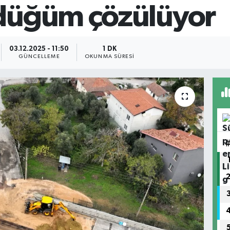
düğüm çözülüyor
03.12.2025 - 11:50
1 DK
GÜNCELLEME
OKUNMA SÜRESI