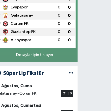
6
Eyüpspor
0
0
7
Galatasaray
0
0
8
Çorum FK
0
0
9
Gaziantep FK
0
0
0
Alanyaspor
0
0
Detaylar için tıklayın
Süper Lig Fikstür
4 Ağustos, Cuma
latasaray - Çorum FK
21:30
5 Ağustos, Cumartesi