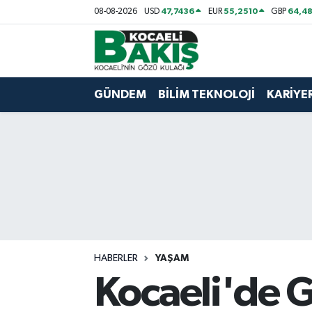
47,7436
55,2510
64,48
08-08-2026
USD
EUR
GBP
Kocaeli Nöbetçi Eczaneler
Kocaeli Hava Durumu
GÜNDEM
BİLİM TEKNOLOJİ
KARİYE
Kocaeli Trafik Yoğunluk Haritası
Süper Lig Puan Durumu ve Fikstür
Tüm Manşetler
Son Dakika Haberleri
HABERLER
YAŞAM
Haber Arşivi
Kocaeli'de Gö