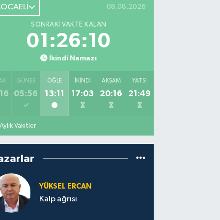
KOCAELİ
08.08.2026
SONRAKI VAKTE KALAN
01:26:09
İkindi Namazı
AK
GÜNEŞ
ÖĞLE
İKINDI
AKŞAM
YATSI
16
05:56
13:11
17:03
20:16
21:49
Aylık Vakitler
azarlar
YÜKSEL ERCAN
Kalp ağrısı