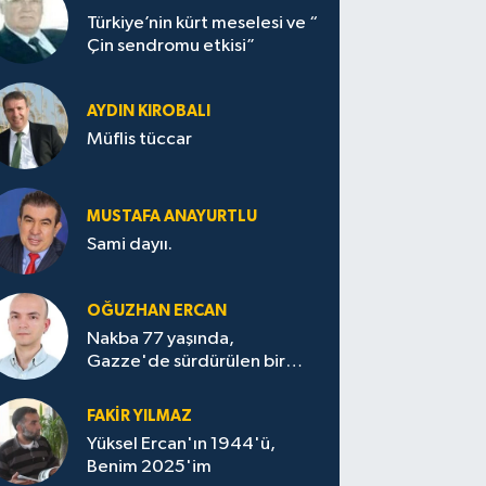
Türkiye’nin kürt meselesi ve “
Çin sendromu etkisi”
AYDIN KIROBALI
Müflis tüccar
MUSTAFA ANAYURTLU
Sami dayıı.
OĞUZHAN ERCAN
Nakba 77 yaşında,
Gazze'de sürdürülen bir
felaketin sessizliği
FAKİR YILMAZ
Yüksel Ercan'ın 1944'ü,
Benim 2025'im