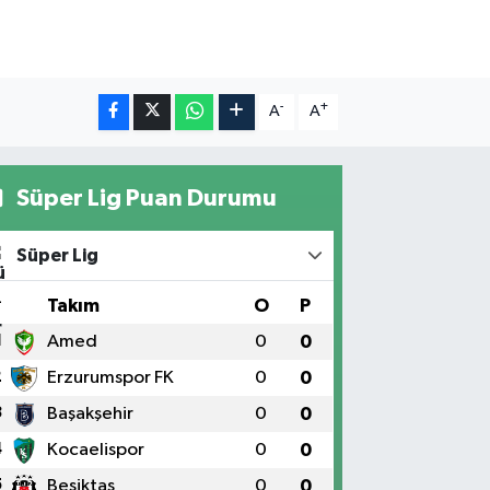
-
+
A
A
Süper Lig Puan Durumu
Süper Lig
#
Takım
O
P
1
Amed
0
0
2
Erzurumspor FK
0
0
3
Başakşehir
0
0
4
Kocaelispor
0
0
5
Beşiktaş
0
0