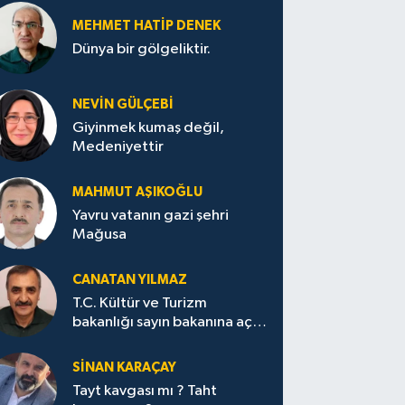
MEHMET HATİP DENEK
Dünya bir gölgeliktir.
NEVİN GÜLÇEBİ
Giyinmek kumaş değil,
Medeniyettir
MAHMUT AŞIKOĞLU
Yavru vatanın gazi şehri
Mağusa
CANATAN YILMAZ
T.C. Kültür ve Turizm
bakanlığı sayın bakanına açık
mektup.
SİNAN KARAÇAY
Tayt kavgası mı ? Taht