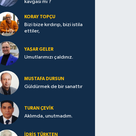
kavgası mı ?
KORAY TOPÇU
Bizi bize kırdırıp, bizi istila
ettiler,
YAŞAR GELER
Umutlarımızı çaldınız.
MUSTAFA DURSUN
Güldürmek de bir sanattır
TURAN ÇEVİK
Aklımda, unutmadım.
İDRİS TÜRKTEN