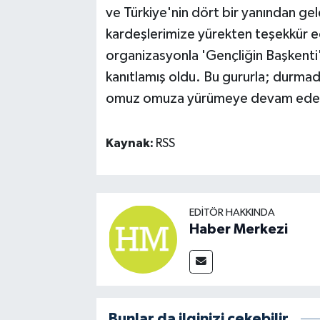
ve Türkiye'nin dört bir yanından g
kardeşlerimize yürekten teşekkür ed
organizasyonla 'Gençliğin Başkenti
kanıtlamış oldu. Bu gururla; durma
omuz omuza yürümeye devam edec
Kaynak:
RSS
EDITÖR HAKKINDA
Haber Merkezi
Bunlar da ilginizi çekebilir