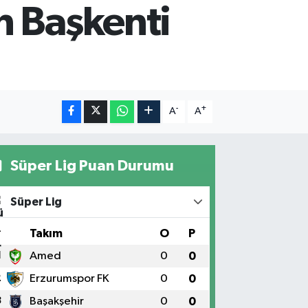
n Başkenti
-
+
A
A
Süper Lig Puan Durumu
Süper Lig
#
Takım
O
P
1
Amed
0
0
2
Erzurumspor FK
0
0
3
Başakşehir
0
0