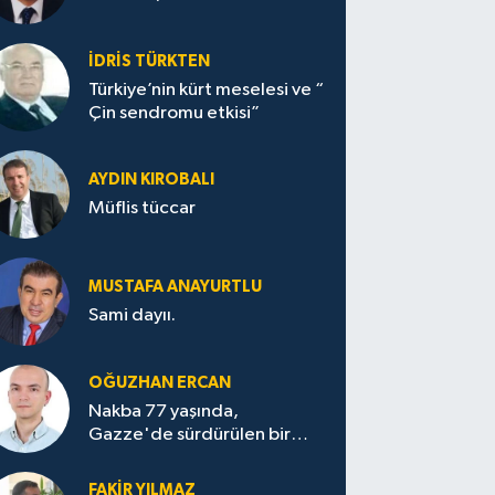
İDRİS TÜRKTEN
Türkiye’nin kürt meselesi ve “
Çin sendromu etkisi”
AYDIN KIROBALI
Müflis tüccar
MUSTAFA ANAYURTLU
Sami dayıı.
OĞUZHAN ERCAN
Nakba 77 yaşında,
Gazze'de sürdürülen bir
felaketin sessizliği
FAKİR YILMAZ