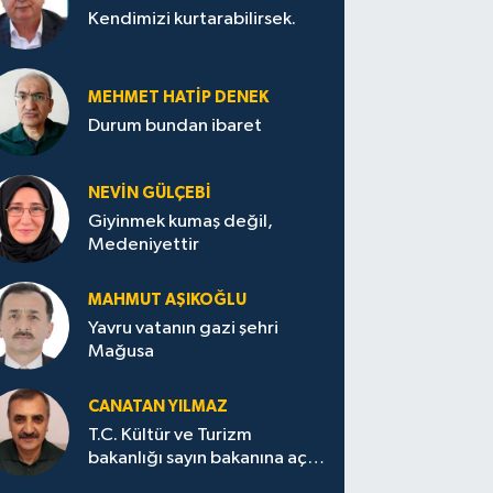
Kendimizi kurtarabilirsek.
MEHMET HATİP DENEK
Durum bundan ibaret
NEVİN GÜLÇEBİ
Giyinmek kumaş değil,
Medeniyettir
MAHMUT AŞIKOĞLU
Yavru vatanın gazi şehri
Mağusa
CANATAN YILMAZ
T.C. Kültür ve Turizm
bakanlığı sayın bakanına açık
mektup.