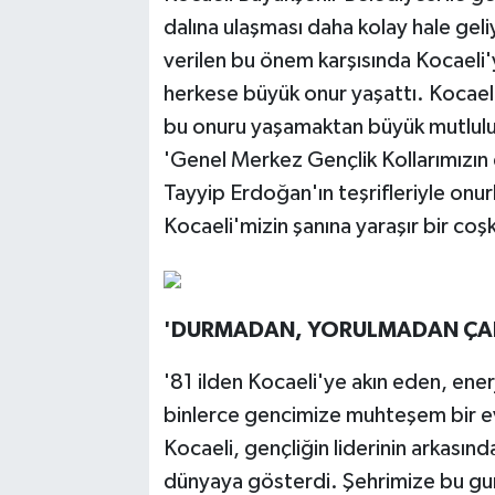
dalına ulaşması daha kolay hale ge
verilen bu önem karşısında Kocaeli'y
herkese büyük onur yaşattı. Kocaeli
bu onuru yaşamaktan büyük mutluluk 
'Genel Merkez Gençlik Kollarımızı
Tayyip Erdoğan'ın teşrifleriyle onu
Kocaeli'mizin şanına yaraşır bir coşk
'DURMADAN, YORULMADAN ÇAL
'81 ilden Kocaeli'ye akın eden, enerji
binlerce gencimize muhteşem bir ev
Kocaeli, gençliğin liderinin arkasın
dünyaya gösterdi. Şehrimize bu gu