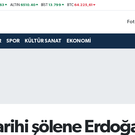
63
6510.40
13.799
64.225,61
ALTIN
BİST
BTC
Fot
R
SPOR
KÜLTÜR SANAT
EKONOMİ
arihi şölene Erdoğ