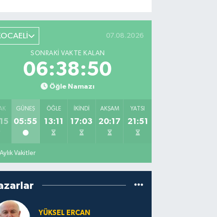
KOCAELİ
07.08.2026
SONRAKI VAKTE KALAN
06:38:49
Öğle Namazı
AK
GÜNEŞ
ÖĞLE
İKINDI
AKŞAM
YATSI
15
05:55
13:11
17:03
20:17
21:51
Aylık Vakitler
azarlar
YÜKSEL ERCAN