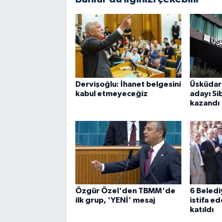
Dervişoğlu: İhanet belgesini
Üsküdar
kabul etmeyeceğiz
adayı Si
kazandı
Özgür Özel'den TBMM'de
6 Beled
ilk grup, 'YENİ' mesaj
istifa e
katıldı