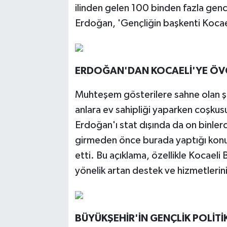
ilinden gelen 100 binden fazla genci
Erdoğan, 'Gençliğin başkenti Kocae
ERDOĞAN'DAN KOCAELİ'YE ÖV
Muhteşem gösterilere sahne olan şöl
anlara ev sahipliği yaparken coşk
Erdoğan'ı stat dışında da on binler
girmeden önce burada yaptığı konuş
etti. Bu açıklama, özellikle Kocaeli
yönelik artan destek ve hizmetlerini
BÜYÜKŞEHİR'İN GENÇLİK POLİTİ