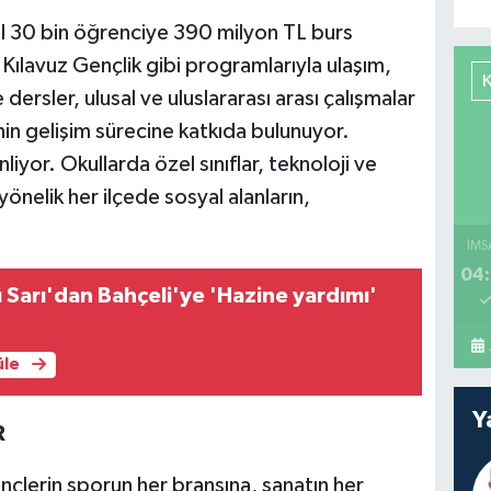
ıl 30 bin öğrenciye 390 milyon TL burs
Kılavuz Gençlik gibi programlarıyla ulaşım,
dersler, ulusal ve uluslararası arası çalışmalar
nin gelişim sürecine katkıda bulunuyor.
liyor. Okullarda özel sınıflar, teknoloji ve
yönelik her ilçede sosyal alanların,
İMS
04:
Sarı'dan Bahçeli'ye 'Hazine yardımı'
üle
Y
R
nçlerin sporun her branşına, sanatın her