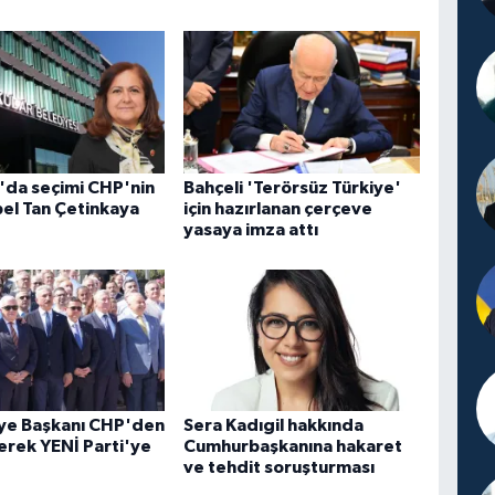
'da seçimi CHP'nin
Bahçeli 'Terörsüz Türkiye'
bel Tan Çetinkaya
için hazırlanan çerçeve
yasaya imza attı
iye Başkanı CHP'den
Sera Kadıgil hakkında
derek YENİ Parti'ye
Cumhurbaşkanına hakaret
ve tehdit soruşturması