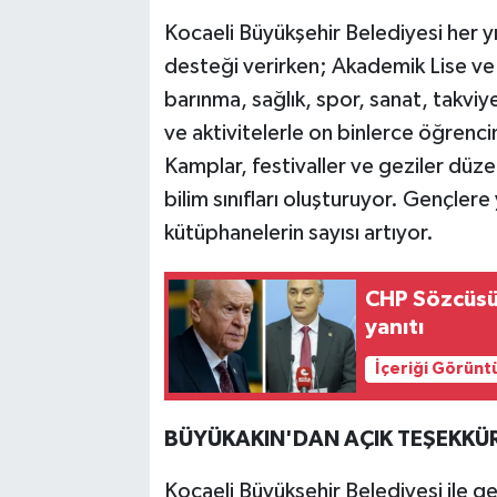
Kocaeli Büyükşehir Belediyesi her y
desteği verirken; Akademik Lise ve 
barınma, sağlık, spor, sanat, takviye 
ve aktivitelerle on binlerce öğrenci
Kamplar, festivaller ve geziler düzen
bilim sınıfları oluşturuyor. Gençlere 
kütüphanelerin sayısı artıyor.
CHP Sözcüsü 
yanıtı
İçeriği Görünt
BÜYÜKAKIN'DAN AÇIK TEŞEKKÜ
Kocaeli Büyükşehir Belediyesi ile ge