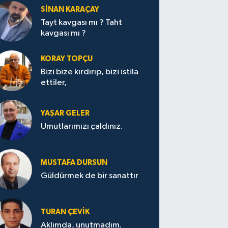
SİNAN KARAÇAY
Tayt kavgası mı ? Taht
kavgası mı ?
KORAY TOPÇU
Bizi bize kırdırıp, bizi istila
ettiler,
YAŞAR GELER
Umutlarımızı çaldınız.
MUSTAFA DURSUN
Güldürmek de bir sanattır
TURAN ÇEVİK
Aklımda, unutmadım.