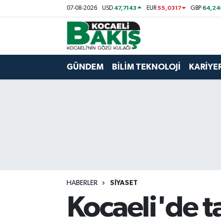
47,7143
55,0317
64,24
07-08-2026
USD
EUR
GBP
Kocaeli Nöbetçi Eczaneler
Kocaeli Hava Durumu
GÜNDEM
BİLİM TEKNOLOJİ
KARİYE
Kocaeli Trafik Yoğunluk Haritası
Süper Lig Puan Durumu ve Fikstür
Tüm Manşetler
Son Dakika Haberleri
HABERLER
SİYASET
Haber Arşivi
Kocaeli'de t