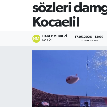
sözleri damg
Kocaeli!
HABER MERKEZI
17.05.2026 - 13:09
EDITÖR
YAYINLANMA