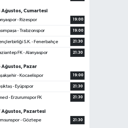
5 Ağustos, Cumartesi
nyaspor - Rizespor
19:00
sımpaşa - Trabzonspor
19:00
nçlerbirliği S.K. - Fenerbahçe
21:30
ziantep FK - Alanyaspor
21:30
6 Ağustos, Pazar
şakşehir - Kocaelispor
19:00
şiktaş - Eyüpspor
21:30
ed - Erzurumspor FK
21:30
7 Ağustos, Pazartesi
msunspor - Göztepe
21:30