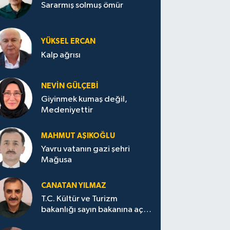
Sararmış solmuş ömür
YÜKSEL ERCAN
Kalp ağrısı
NEVİN GÜLÇEBİ
Giyinmek kumaş değil,
Medeniyettir
MAHMUT AŞIKOĞLU
Yavru vatanın gazi şehri
Mağusa
CANATAN YILMAZ
T.C. Kültür ve Turizm
bakanlığı sayın bakanına açık
mektup.