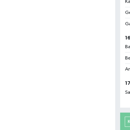
Ka
Ge
Ga
1
Ba
Be
Am
1
Sa