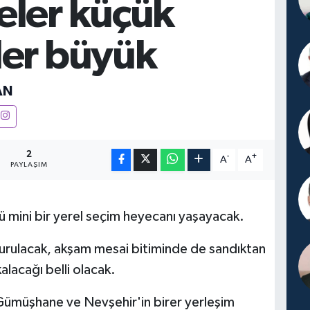
eler küçük
ler büyük
AN
2
-
+
A
A
PAYLAŞIM
 mini bir yerel seçim heyecanı yaşayacak.
kurulacak, akşam mesai bitiminde de sandıktan
kalacağı belli olacak.
Gümüşhane ve Nevşehir'in birer yerleşim