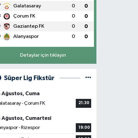
7
Galatasaray
0
0
8
Çorum FK
0
0
9
Gaziantep FK
0
0
0
Alanyaspor
0
0
Detaylar için tıklayın
Süper Lig Fikstür
4 Ağustos, Cuma
latasaray - Çorum FK
21:30
5 Ağustos, Cumartesi
nyaspor - Rizespor
19:00