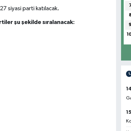
7 siyasi parti katılacak.
tiler şu şekilde sıralanacak:
1
1
Ga
1
Ko