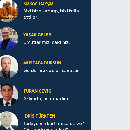
KORAY TOPÇU
Bizi bize kırdırıp, bizi istila
ettiler,
YAŞAR GELER
Umutlarımızı çaldınız.
MUSTAFA DURSUN
Güldürmek de bir sanattır
TURAN ÇEVİK
Aklımda, unutmadım.
İDRİS TÜRKTEN
Türkiye’nin kürt meselesi ve “
Çin sendromu etkisi”