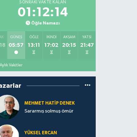
SONRAKI VAKTE KALAN
01:12:13
Öğle Namazı
AK
GÜNEŞ
ÖĞLE
İKINDI
AKŞAM
YATSI
18
05:57
13:11
17:02
20:15
21:47
Aylık Vakitler
azarlar
MEHMET HATİP DENEK
Sararmış solmuş ömür
YÜKSEL ERCAN