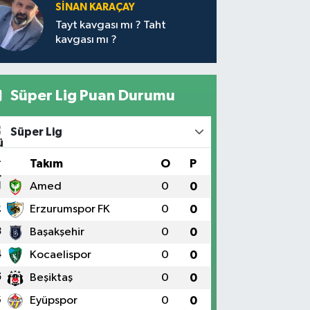
SİNAN KARAÇAY
Tayt kavgası mı ? Taht
kavgası mı ?
Süper Lig Puan Durumu
Süper Lig
#
Takım
O
P
1
Amed
0
0
2
Erzurumspor FK
0
0
3
Başakşehir
0
0
4
Kocaelispor
0
0
5
Beşiktaş
0
0
6
Eyüpspor
0
0