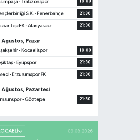
sımpaşa - Trabzonspor
19:00
nçlerbirliği S.K. - Fenerbahçe
21:30
ziantep FK - Alanyaspor
21:30
6 Ağustos, Pazar
şakşehir - Kocaelispor
19:00
şiktaş - Eyüpspor
21:30
ed - Erzurumspor FK
21:30
7 Ağustos, Pazartesi
msunspor - Göztepe
21:30
KOCAELİ
09.08.2026