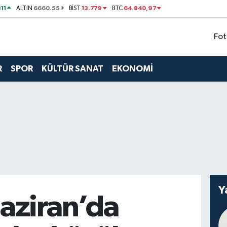
11
6660.55
13.779
64.840,97
ALTIN
BİST
BTC
Fot
R
SPOR
KÜLTÜR SANAT
EKONOMİ
Y
aziran’da