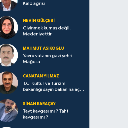
Kalp ağrısı
NEVİN GÜLÇEBİ
Giyinmek kumaş değil,
Medeniyettir
MAHMUT AŞIKOĞLU
Yavru vatanın gazi şehri
Mağusa
CANATAN YILMAZ
T.C. Kültür ve Turizm
bakanlığı sayın bakanına açık
mektup.
SİNAN KARAÇAY
Tayt kavgası mı ? Taht
kavgası mı ?