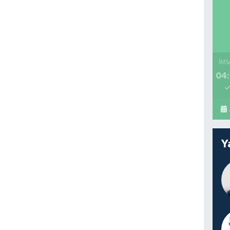
İMS
04:
Y