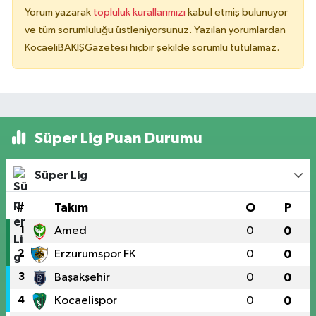
Yorum yazarak
topluluk kurallarımızı
kabul etmiş bulunuyor
ve tüm sorumluluğu üstleniyorsunuz. Yazılan yorumlardan
KocaeliBAKIŞGazetesi hiçbir şekilde sorumlu tutulamaz.
Süper Lig Puan Durumu
Süper Lig
#
Takım
O
P
1
Amed
0
0
2
Erzurumspor FK
0
0
3
Başakşehir
0
0
4
Kocaelispor
0
0