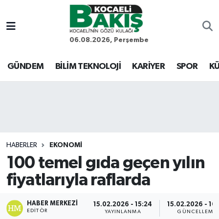
Kocaeli Nöbetçi Eczaneler
06.08.2026, Perşembe
Kocaeli Hava Durumu
GÜNDEM
BİLİM TEKNOLOJİ
KARİYER
SPOR
KÜ
Kocaeli Trafik Yoğunluk Haritası
Süper Lig Puan Durumu ve Fikstür
Tüm Manşetler
HABERLER
EKONOMİ
100 temel gıda geçen yılın
Son Dakika Haberleri
fiyatlarıyla raflarda
Haber Arşivi
HABER MERKEZI
15.02.2026 - 15:24
15.02.2026 - 16
EDITÖR
YAYINLANMA
GÜNCELLEME