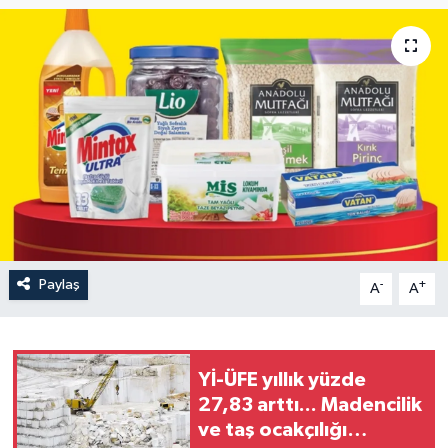
Paylaş
-
+
A
A
Yİ-ÜFE yıllık yüzde
27,83 arttı... Madencilik
ve taş ocakçılığı