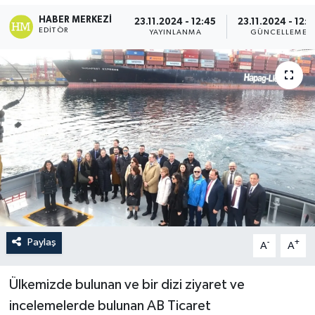
HABER MERKEZI
23.11.2024 - 12:45
23.11.2024 - 12:5
EDITÖR
YAYINLANMA
GÜNCELLEME
Paylaş
-
+
A
A
Ülkemizde bulunan ve bir dizi ziyaret ve
incelemelerde bulunan AB Ticaret