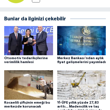
Bunlar da ilginizi çekebilir
Otomotiv tedarikçilerine
Merkez Bankası'ndan aylık
verimlilik hamlesi
fiyat gelişmelerini yayımladı
Kocaelili çiftçinin emeği bu
Yİ-ÜFE yıllık yüzde 27,83
merkezde korunacak
arttı... Madencilik ve taş