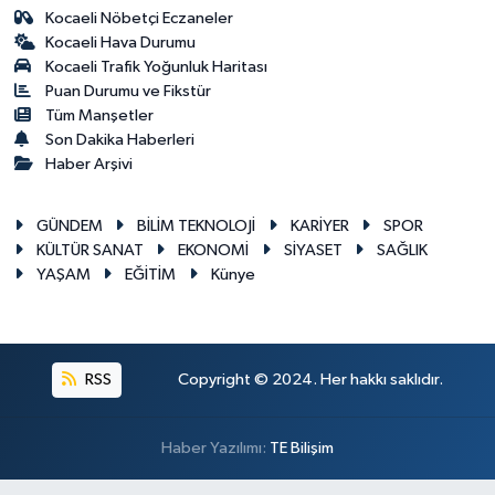
Kocaeli Nöbetçi Eczaneler
Kocaeli Hava Durumu
Kocaeli Trafik Yoğunluk Haritası
Puan Durumu ve Fikstür
Tüm Manşetler
Son Dakika Haberleri
Haber Arşivi
GÜNDEM
BİLİM TEKNOLOJİ
KARİYER
SPOR
KÜLTÜR SANAT
EKONOMİ
SİYASET
SAĞLIK
YAŞAM
EĞİTİM
Künye
RSS
Copyright © 2024. Her hakkı saklıdır.
Haber Yazılımı:
TE Bilişim