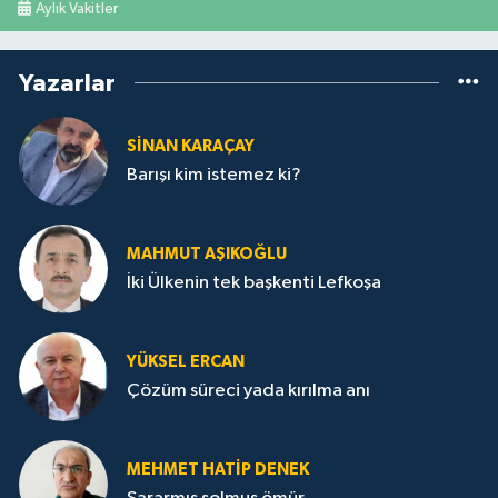
Aylık Vakitler
Yazarlar
SİNAN KARAÇAY
Barışı kim istemez ki?
MAHMUT AŞIKOĞLU
İki Ülkenin tek başkenti Lefkoşa
YÜKSEL ERCAN
Çözüm süreci yada kırılma anı
MEHMET HATİP DENEK