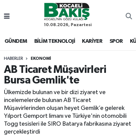
Kocaeli Nöbetçi Eczaneler
10.08.2026, Pazartesi
Kocaeli Hava Durumu
GÜNDEM
BİLİM TEKNOLOJİ
KARİYER
SPOR
KÜ
Kocaeli Trafik Yoğunluk Haritası
HABERLER
EKONOMİ
AB Ticaret Müşavirleri
Süper Lig Puan Durumu ve Fikstür
Bursa Gemlik'te
Tüm Manşetler
Ülkemizde bulunan ve bir dizi ziyaret ve
incelemelerde bulunan AB Ticaret
Son Dakika Haberleri
Müşavirlerinden oluşan heyet Gemlik’e gelerek
Yılport Gemport limanı ve Türkiye'nin otomobili
Haber Arşivi
Togg tesisleri ile SIRO Batarya fabrikasına ziyaret
gerçekleştirdi