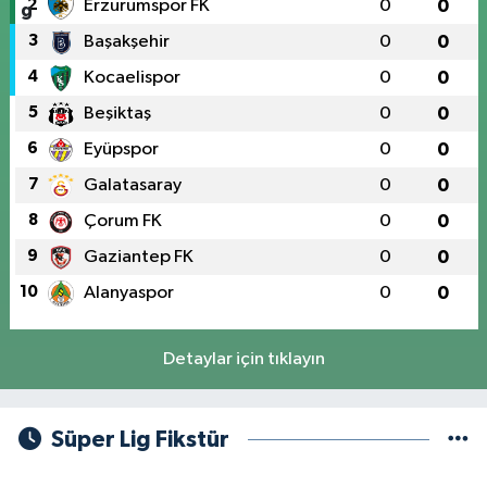
2
Erzurumspor FK
0
0
3
Başakşehir
0
0
4
Kocaelispor
0
0
5
Beşiktaş
0
0
6
Eyüpspor
0
0
7
Galatasaray
0
0
8
Çorum FK
0
0
9
Gaziantep FK
0
0
10
Alanyaspor
0
0
Detaylar için tıklayın
Süper Lig Fikstür