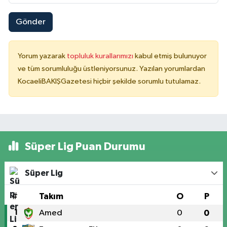
Gönder
Yorum yazarak
topluluk kurallarımızı
kabul etmiş bulunuyor
ve tüm sorumluluğu üstleniyorsunuz. Yazılan yorumlardan
KocaeliBAKIŞGazetesi hiçbir şekilde sorumlu tutulamaz.
Süper Lig Puan Durumu
Süper Lig
#
Takım
O
P
1
Amed
0
0