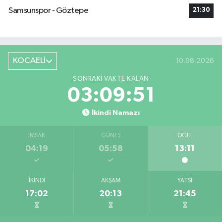
Samsunspor - Göztepe
21:30
KOCAELİ
10.08.2026
SONRAKI VAKTE KALAN
03:09:51
İkindi Namazı
İMSAK
GÜNEŞ
ÖĞLE
04:19
05:58
13:11
İKINDI
AKŞAM
YATSI
17:02
20:13
21:45