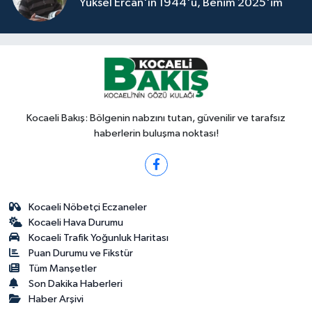
Yüksel Ercan'ın 1944'ü, Benim 2025'im
Kocaeli Bakış: Bölgenin nabzını tutan, güvenilir ve tarafsız
haberlerin buluşma noktası!
Kocaeli Nöbetçi Eczaneler
Kocaeli Hava Durumu
Kocaeli Trafik Yoğunluk Haritası
Puan Durumu ve Fikstür
Tüm Manşetler
Son Dakika Haberleri
Haber Arşivi