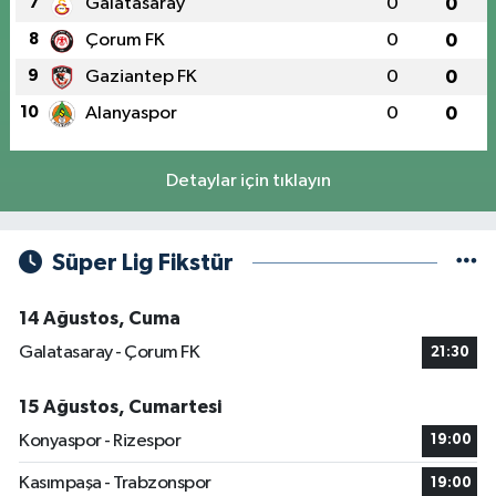
7
Galatasaray
0
0
8
Çorum FK
0
0
9
Gaziantep FK
0
0
10
Alanyaspor
0
0
Detaylar için tıklayın
Süper Lig Fikstür
14 Ağustos, Cuma
Galatasaray - Çorum FK
21:30
15 Ağustos, Cumartesi
Konyaspor - Rizespor
19:00
Kasımpaşa - Trabzonspor
19:00