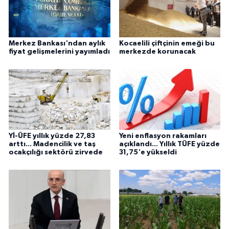
Merkez Bankası'ndan aylık
Kocaelili çiftçinin emeği bu
fiyat gelişmelerini yayımladı
merkezde korunacak
Yİ-ÜFE yıllık yüzde 27,83
Yeni enflasyon rakamları
arttı... Madencilik ve taş
açıklandı... Yıllık TÜFE yüzde
ocakçılığı sektörü zirvede
31,75'e yükseldi