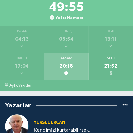
49:54
Yatsı Namazı
İMSAK
GÜNEŞ
ÖĞLE
04:13
05:54
13:11
İKINDI
AKŞAM
YATSI
17:04
20:18
21:52
Aylık Vakitler
Yazarlar
YÜKSEL ERCAN
Kendimizi kurtarabilirsek.