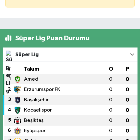
Süper Lig Puan Durumu
Süper Lig
#
Takım
O
P
1
Amed
0
0
2
Erzurumspor FK
0
0
3
Başakşehir
0
0
4
Kocaelispor
0
0
5
Beşiktaş
0
0
6
Eyüpspor
0
0