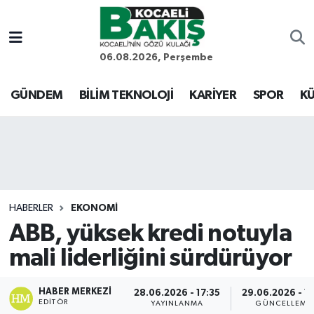
Kocaeli Nöbetçi Eczaneler
06.08.2026, Perşembe
Kocaeli Hava Durumu
GÜNDEM
BİLİM TEKNOLOJİ
KARİYER
SPOR
KÜ
Kocaeli Trafik Yoğunluk Haritası
Süper Lig Puan Durumu ve Fikstür
Tüm Manşetler
HABERLER
EKONOMİ
ABB, yüksek kredi notuyla
Son Dakika Haberleri
mali liderliğini sürdürüyor
Haber Arşivi
HABER MERKEZI
28.06.2026 - 17:35
29.06.2026 - 11
EDITÖR
YAYINLANMA
GÜNCELLEME