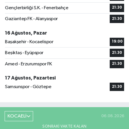
Gençlerbirliği S.K. - Fenerbahçe
21:30
Gaziantep FK - Alanyaspor
21:30
16 Ağustos, Pazar
Başakşehir - Kocaelispor
19:00
Beşiktaş - Eyüpspor
21:30
Amed - Erzurumspor FK
21:30
17 Ağustos, Pazartesi
Samsunspor - Göztepe
21:30
KOCAELİ
06.08.2026
SONRAKI VAKTE KALAN