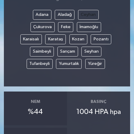
Adana
Aladağ
Ceyhan
Çukurova
Feke
İmamoğlu
Karaisalı
Karataş
Kozan
Pozantı
Saimbeyli
Sarıçam
Seyhan
Tufanbeyli
Yumurtalık
Yüreğir
NEM
BASINÇ
%44
1004 HPA
hpa