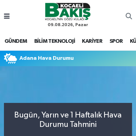
Kocaeli Nöbetçi Eczaneler
09.08.2026, Pazar
Kocaeli Hava Durumu
GÜNDEM
BİLİM TEKNOLOJİ
KARİYER
SPOR
KÜ
Kocaeli Trafik Yoğunluk Haritası
Adana Hava Durumu
Süper Lig Puan Durumu ve Fikstür
Tüm Manşetler
Son Dakika Haberleri
Bugün, Yarın ve 1 Haftalık Hava
Haber Arşivi
Durumu Tahmini