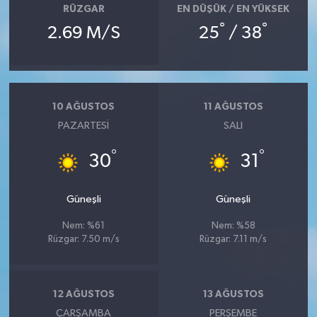
RÜZGAR
EN DÜŞÜK / EN YÜKSEK
°
°
2.69 M/S
25
/ 38
10 AĞUSTOS
11 AĞUSTOS
PAZARTESI
SALI
°
°
30
31
Güneşli
Güneşli
Nem: %61
Nem: %58
Rüzgar: 7.50 m/s
Rüzgar: 7.11 m/s
12 AĞUSTOS
13 AĞUSTOS
ÇARŞAMBA
PERŞEMBE