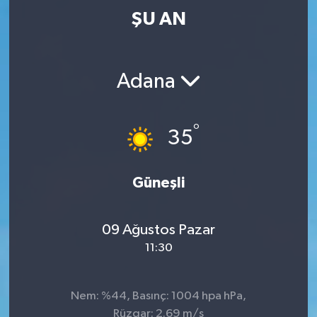
ŞU AN
Adana
°
35
Güneşli
09 Ağustos Pazar
11:30
Nem: %44, Basınç: 1004 hpa hPa,
Rüzgar: 2.69 m/s