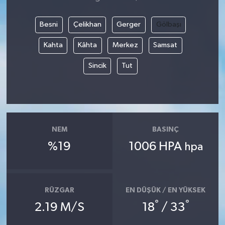
Besni
Çelikhan
Gerger
Gölbaşı
Kahta
Kâhta
Merkez
Samsat
Sincik
Tut
NEM
BASINÇ
%19
1006 HPA
hpa
RÜZGAR
EN DÜŞÜK / EN YÜKSEK
°
°
2.19 M/S
18
/ 33