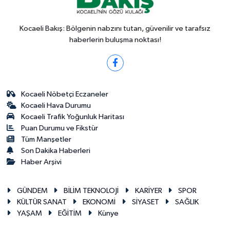
Kocaeli Bakış: Bölgenin nabzını tutan, güvenilir ve tarafsız
haberlerin buluşma noktası!
Kocaeli Nöbetçi Eczaneler
Kocaeli Hava Durumu
Kocaeli Trafik Yoğunluk Haritası
Puan Durumu ve Fikstür
Tüm Manşetler
Son Dakika Haberleri
Haber Arşivi
GÜNDEM
BİLİM TEKNOLOJİ
KARİYER
SPOR
KÜLTÜR SANAT
EKONOMİ
SİYASET
SAĞLIK
YAŞAM
EĞİTİM
Künye