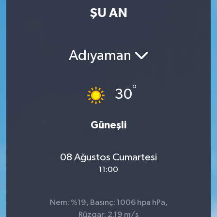
ŞU AN
Adıyaman
°
30
Güneşli
08 Ağustos Cumartesi
11:00
Nem: %19, Basınç: 1006 hpa hPa,
Rüzgar: 2.19 m/s