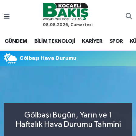
Kocaeli Nöbetçi Eczaneler
08.08.2026, Cumartesi
Kocaeli Hava Durumu
GÜNDEM
BİLİM TEKNOLOJİ
KARİYER
SPOR
KÜ
Kocaeli Trafik Yoğunluk Haritası
Gölbaşı Hava Durumu
Süper Lig Puan Durumu ve Fikstür
Tüm Manşetler
Son Dakika Haberleri
Gölbaşı Bugün, Yarın ve 1
Haber Arşivi
Haftalık Hava Durumu Tahmini