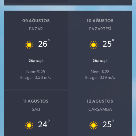
09 AĞUSTOS
10 AĞUSTOS
PAZAR
PAZARTESI
°
°
26
25
Güneşli
Güneşli
Nem: %25
Nem: %28
Rüzgar: 3.50 m/s
Rüzgar: 3.19 m/s
11 AĞUSTOS
12 AĞUSTOS
SALI
ÇARŞAMBA
°
°
24
25