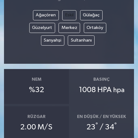
Ağaçören
Eskil
Gülağaç
Güzelyurt
Merkez
Ortaköy
Sarıyahşi
Sultanhanı
NEM
BASINÇ
%32
1008 HPA
hpa
RÜZGAR
EN DÜŞÜK / EN YÜKSEK
°
°
2.00 M/S
23
/ 34