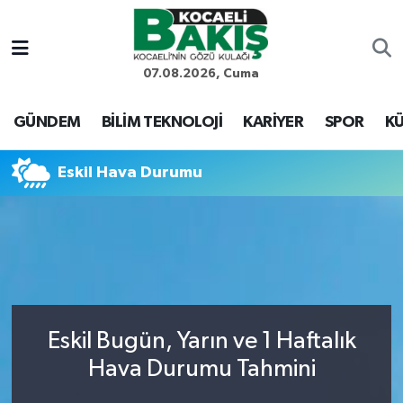
Kocaeli Nöbetçi Eczaneler
07.08.2026, Cuma
Kocaeli Hava Durumu
GÜNDEM
BİLİM TEKNOLOJİ
KARİYER
SPOR
KÜ
Kocaeli Trafik Yoğunluk Haritası
Eskil Hava Durumu
Süper Lig Puan Durumu ve Fikstür
Tüm Manşetler
Son Dakika Haberleri
Eskil Bugün, Yarın ve 1 Haftalık
Haber Arşivi
Hava Durumu Tahmini