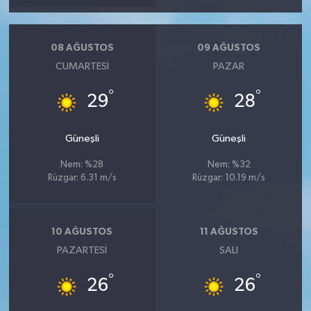
08 AĞUSTOS
09 AĞUSTOS
CUMARTESI
PAZAR
°
°
29
28
Güneşli
Güneşli
Nem: %28
Nem: %32
Rüzgar: 6.31 m/s
Rüzgar: 10.19 m/s
10 AĞUSTOS
11 AĞUSTOS
PAZARTESI
SALI
°
°
26
26