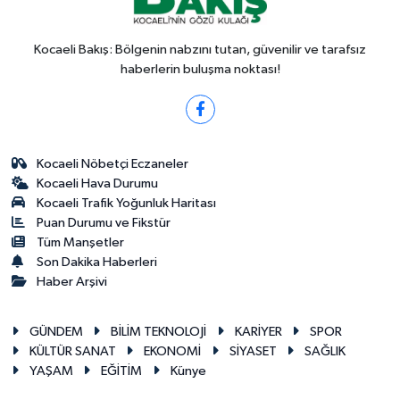
Kocaeli Bakış: Bölgenin nabzını tutan, güvenilir ve tarafsız
haberlerin buluşma noktası!
Kocaeli Nöbetçi Eczaneler
Kocaeli Hava Durumu
Kocaeli Trafik Yoğunluk Haritası
Puan Durumu ve Fikstür
Tüm Manşetler
Son Dakika Haberleri
Haber Arşivi
GÜNDEM
BİLİM TEKNOLOJİ
KARİYER
SPOR
KÜLTÜR SANAT
EKONOMİ
SİYASET
SAĞLIK
YAŞAM
EĞİTİM
Künye