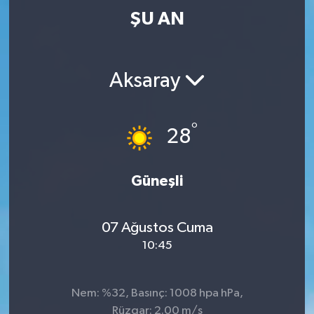
ŞU AN
Aksaray
°
28
Güneşli
07 Ağustos Cuma
10:45
Nem: %32, Basınç: 1008 hpa hPa,
Rüzgar: 2.00 m/s