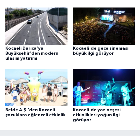
Kocaeli Darıca'ya
Kocaeli'de gece sineması
Büyükşehir'den modern
büyük ilgi görüyor
ulaşım yatırımı
Belde A.Ş.'den Kocaeli
Kocaeli'de yaz neşesi
çocuklara eğlenceli etkinlik
etkinlikleri yoğun ilgi
görüyor