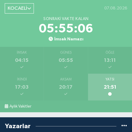
KOCAELİ
07.08.2026
SONRAKI VAKTE KALAN
05:55:06
İmsak Namazı
İMSAK
GÜNEŞ
ÖĞLE
04:15
05:55
13:11
İKINDI
AKŞAM
YATSI
17:03
20:17
21:51
Aylık Vakitler
Yazarlar