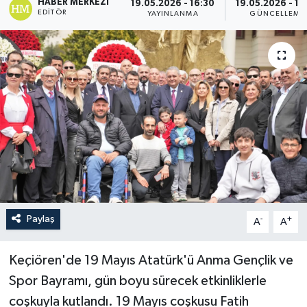
HABER MERKEZI
19.05.2026 - 16:30
19.05.2026 - 17
EDITÖR
YAYINLANMA
GÜNCELLEME
Paylaş
-
+
A
A
Keçiören'de 19 Mayıs Atatürk'ü Anma Gençlik ve
Spor Bayramı, gün boyu sürecek etkinliklerle
coşkuyla kutlandı. 19 Mayıs coşkusu Fatih