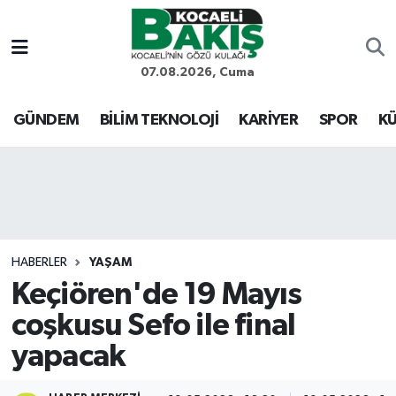
Kocaeli Nöbetçi Eczaneler
07.08.2026, Cuma
Kocaeli Hava Durumu
GÜNDEM
BİLİM TEKNOLOJİ
KARİYER
SPOR
KÜ
Kocaeli Trafik Yoğunluk Haritası
Süper Lig Puan Durumu ve Fikstür
Tüm Manşetler
HABERLER
YAŞAM
Keçiören'de 19 Mayıs
Son Dakika Haberleri
coşkusu Sefo ile final
Haber Arşivi
yapacak