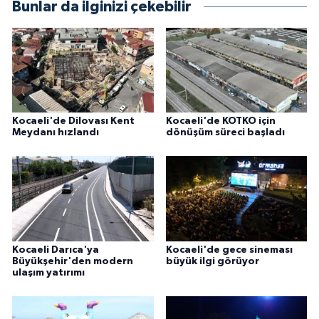
Bunlar da ilginizi çekebilir
Kocaeli'de Dilovası Kent
Kocaeli'de KOTKO için
Meydanı hızlandı
dönüşüm süreci başladı
Kocaeli Darıca'ya
Kocaeli'de gece sineması
Büyükşehir'den modern
büyük ilgi görüyor
ulaşım yatırımı