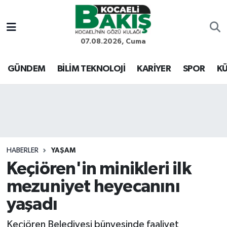
Kocaeli Nöbetçi Eczaneler
07.08.2026, Cuma
Kocaeli Hava Durumu
GÜNDEM
BİLİM TEKNOLOJİ
KARİYER
SPOR
KÜ
Kocaeli Trafik Yoğunluk Haritası
Süper Lig Puan Durumu ve Fikstür
Tüm Manşetler
HABERLER
YAŞAM
Keçiören'in minikleri ilk
Son Dakika Haberleri
mezuniyet heyecanını
Haber Arşivi
yaşadı
Keçiören Belediyesi bünyesinde faaliyet