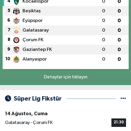
4
Kocaelispor
0
0
5
Beşiktaş
0
0
6
Eyüpspor
0
0
7
Galatasaray
0
0
8
Çorum FK
0
0
9
Gaziantep FK
0
0
10
Alanyaspor
0
0
Detaylar için tıklayın
Süper Lig Fikstür
14 Ağustos, Cuma
Galatasaray - Çorum FK
21:30