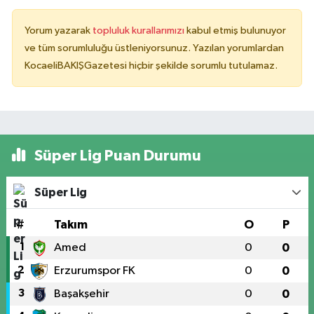
Yorum yazarak
topluluk kurallarımızı
kabul etmiş bulunuyor
ve tüm sorumluluğu üstleniyorsunuz. Yazılan yorumlardan
KocaeliBAKIŞGazetesi hiçbir şekilde sorumlu tutulamaz.
Süper Lig Puan Durumu
Süper Lig
#
Takım
O
P
1
Amed
0
0
2
Erzurumspor FK
0
0
3
Başakşehir
0
0