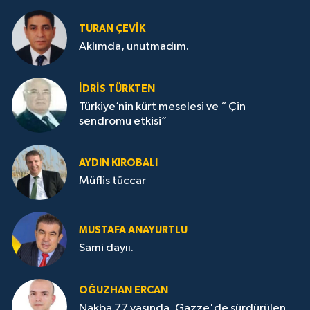
TURAN ÇEVİK
Aklımda, unutmadım.
İDRİS TÜRKTEN
Türkiye’nin kürt meselesi ve “ Çin
sendromu etkisi”
AYDIN KIROBALI
Müflis tüccar
MUSTAFA ANAYURTLU
Sami dayıı.
OĞUZHAN ERCAN
Nakba 77 yaşında, Gazze'de sürdürülen