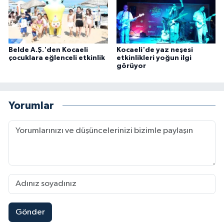
Belde A.Ş.'den Kocaeli
Kocaeli'de yaz neşesi
çocuklara eğlenceli etkinlik
etkinlikleri yoğun ilgi
görüyor
Yorumlar
Gönder