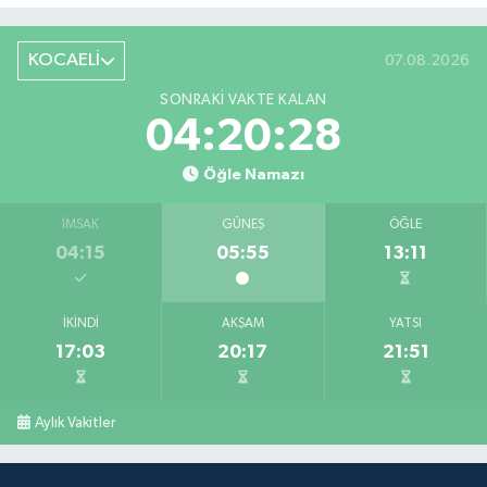
KOCAELİ
07.08.2026
SONRAKI VAKTE KALAN
04:20:28
Öğle Namazı
İMSAK
GÜNEŞ
ÖĞLE
04:15
05:55
13:11
İKINDI
AKŞAM
YATSI
17:03
20:17
21:51
Aylık Vakitler