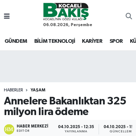
Kocaeli Nöbetçi Eczaneler
06.08.2026, Perşembe
Kocaeli Hava Durumu
GÜNDEM
BİLİM TEKNOLOJİ
KARİYER
SPOR
KÜ
Kocaeli Trafik Yoğunluk Haritası
Süper Lig Puan Durumu ve Fikstür
Tüm Manşetler
HABERLER
YAŞAM
Annelere Bakanlıktan 325
Son Dakika Haberleri
milyon lira ödeme
Haber Arşivi
HABER MERKEZI
04.10.2025 - 12:35
04.10.2025 - 15:
EDITÖR
YAYINLANMA
GÜNCELLEME