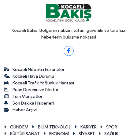
Kocaeli Bakış: Bölgenin nabzını tutan, güvenilir ve tarafsız
haberlerin buluşma noktası!
Kocaeli Nöbetçi Eczaneler
Kocaeli Hava Durumu
Kocaeli Trafik Yoğunluk Haritası
Puan Durumu ve Fikstür
Tüm Manşetler
Son Dakika Haberleri
Haber Arşivi
GÜNDEM
BİLİM TEKNOLOJİ
KARİYER
SPOR
KÜLTÜR SANAT
EKONOMİ
SİYASET
SAĞLIK