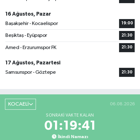
16 Ağustos, Pazar
Başakşehir - Kocaelispor
19:00
Beşiktaş - Eyüpspor
21:30
Amed - Erzurumspor FK
21:30
17 Ağustos, Pazartesi
Samsunspor - Göztepe
21:30
KOCAELİ
06.08.2026
SONRAKI VAKTE KALAN
01:19:40
İkindi Namazı