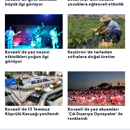
büyük ilgi görüyor
çocuklara eğlenceli etkinlik
Kocaeli'de yaz neşesi
Keçiören'de tarladan
etkinlikleri yoğun ilgi
sofralara doğal üretim
görüyor
Kocaeli'de 15 Temmuz
Kocaeli'de yaz akşamları
Köprülü Kavşağı yenilendi
'Çık Dışarıya Oynayalım' ile
renklendi