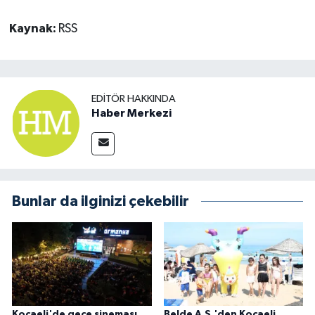
Kaynak:
RSS
EDITÖR HAKKINDA
Haber Merkezi
Bunlar da ilginizi çekebilir
Kocaeli'de gece sineması
Belde A.Ş.'den Kocaeli