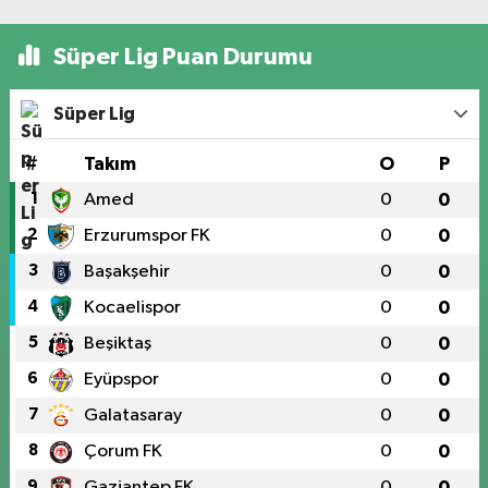
Süper Lig Puan Durumu
Süper Lig
#
Takım
O
P
1
Amed
0
0
2
Erzurumspor FK
0
0
3
Başakşehir
0
0
4
Kocaelispor
0
0
5
Beşiktaş
0
0
6
Eyüpspor
0
0
7
Galatasaray
0
0
8
Çorum FK
0
0
9
Gaziantep FK
0
0