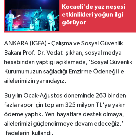
Kocaeli'de yaz neşesi
etkinlikleri yoğun ilgi
görüyor
ANKARA (İGFA) - Çalışma ve Sosyal Güvenlik
Bakanı Prof. Dr. Vedat Işıkhan, sosyal medya
hesabından yaptığı açıklamada, 'Sosyal Güvenlik
Kurumumuzun sağladığı Emzirme Ödeneği ile
ailelerimizin yanındayız.
Bu yılın Ocak-Ağustos döneminde 263 binden
fazla rapor için toplam 325 milyon TL'ye yakın
ödeme yaptık. Yeni hayatlara destek olmaya,
ailelerimizi güçlendirmeye devam edeceğiz.'
İfadelerini kullandı.