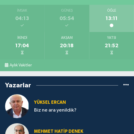
İMSAK
GÜNEŞ
ÖĞLE
04:13
05:54
13:11
İKINDI
AKŞAM
YATSI
17:04
20:18
21:52
Aylık Vakitler
Yazarlar
YÜKSEL ERCAN
Biz ne ara yenildik?
MEHMET HATİP DENEK