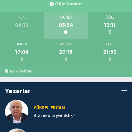
Öğle Namazı
İMSAK
GÜNEŞ
ÖĞLE
04:13
05:54
13:11
İKINDI
AKŞAM
YATSI
17:04
20:18
21:52
Aylık Vakitler
Yazarlar
YÜKSEL ERCAN
Biz ne ara yenildik?