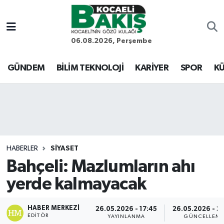
Kocaeli Nöbetçi Eczaneler
06.08.2026, Perşembe
Kocaeli Hava Durumu
GÜNDEM
BİLİM TEKNOLOJİ
KARİYER
SPOR
KÜ
Kocaeli Trafik Yoğunluk Haritası
Süper Lig Puan Durumu ve Fikstür
Tüm Manşetler
HABERLER
SİYASET
Bahçeli: Mazlumların ahı
Son Dakika Haberleri
yerde kalmayacak
Haber Arşivi
HABER MERKEZI
26.05.2026 - 17:45
26.05.2026 - 2
EDITÖR
YAYINLANMA
GÜNCELLEM