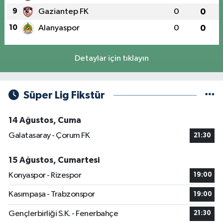
9
Gaziantep FK
0
0
10
Alanyaspor
0
0
Detaylar için tıklayın
Süper Lig Fikstür
14 Ağustos, Cuma
Galatasaray - Çorum FK
21:30
15 Ağustos, Cumartesi
Konyaspor - Rizespor
19:00
Kasımpaşa - Trabzonspor
19:00
Gençlerbirliği S.K. - Fenerbahçe
21:30