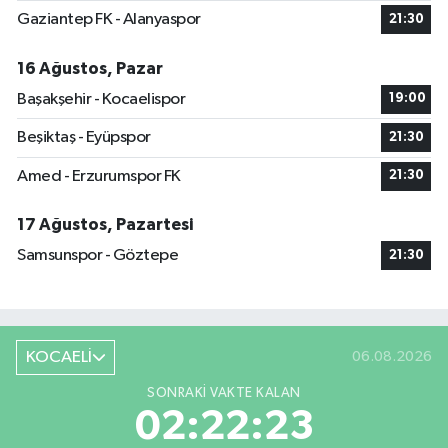
Gaziantep FK - Alanyaspor
21:30
16 Ağustos, Pazar
Başakşehir - Kocaelispor
19:00
Beşiktaş - Eyüpspor
21:30
Amed - Erzurumspor FK
21:30
17 Ağustos, Pazartesi
Samsunspor - Göztepe
21:30
KOCAELİ
06.08.2026
SONRAKI VAKTE KALAN
02:22:23