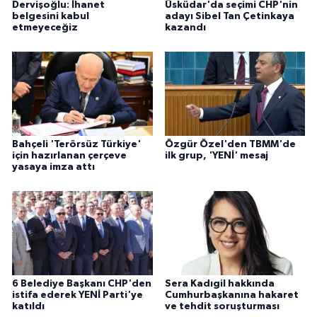
Dervişoğlu: İhanet
Üsküdar'da seçimi CHP'nin
belgesini kabul
adayı Sibel Tan Çetinkaya
etmeyeceğiz
kazandı
Bahçeli 'Terörsüz Türkiye'
Özgür Özel'den TBMM'de
için hazırlanan çerçeve
ilk grup, 'YENİ' mesaj
yasaya imza attı
6 Belediye Başkanı CHP'den
Sera Kadıgil hakkında
istifa ederek YENİ Parti'ye
Cumhurbaşkanına hakaret
katıldı
ve tehdit soruşturması