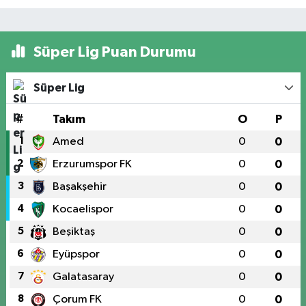
Süper Lig Puan Durumu
Süper Lig
#
Takım
O
P
1
Amed
0
0
2
Erzurumspor FK
0
0
3
Başakşehir
0
0
4
Kocaelispor
0
0
5
Beşiktaş
0
0
6
Eyüpspor
0
0
7
Galatasaray
0
0
8
Çorum FK
0
0