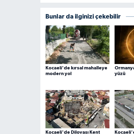
Bunlar da ilginizi çekebilir
Kocaeli'de kırsal mahalleye
Ormanya
modern yol
yüzü
Kocaeli'de Dilovası Kent
Kocaeli'