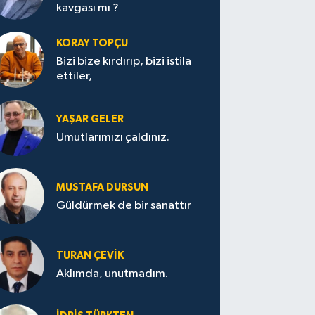
kavgası mı ?
KORAY TOPÇU
Bizi bize kırdırıp, bizi istila
ettiler,
YAŞAR GELER
Umutlarımızı çaldınız.
MUSTAFA DURSUN
Güldürmek de bir sanattır
TURAN ÇEVİK
Aklımda, unutmadım.