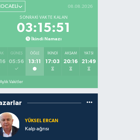
KOCAELİ
08.08.2026
SONRAKI VAKTE KALAN
03:15:50
İkindi Namazı
AK
GÜNEŞ
ÖĞLE
İKINDI
AKŞAM
YATSI
16
05:56
13:11
17:03
20:16
21:49
Aylık Vakitler
azarlar
YÜKSEL ERCAN
Kalp ağrısı