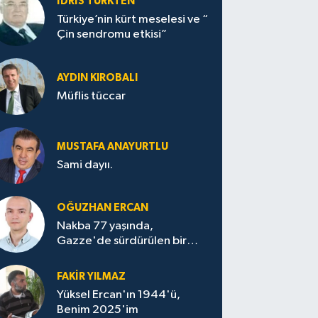
İDRİS TÜRKTEN
Türkiye’nin kürt meselesi ve “
Çin sendromu etkisi”
AYDIN KIROBALI
Müflis tüccar
MUSTAFA ANAYURTLU
Sami dayıı.
OĞUZHAN ERCAN
Nakba 77 yaşında,
Gazze'de sürdürülen bir
felaketin sessizliği
FAKİR YILMAZ
Yüksel Ercan'ın 1944'ü,
Benim 2025'im