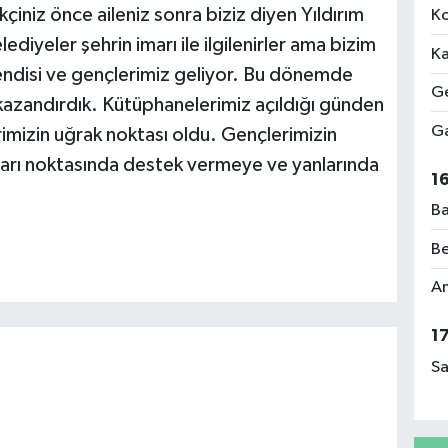
iniz önce aileniz sonra biziz diyen Yıldırım
Ko
diyeler şehrin imarı ile ilgilenirler ama bizim
Ka
kendisi ve gençlerimiz geliyor. Bu dönemde
Ge
kazandırdık. Kütüphanelerimiz açıldığı günden
Ga
rimizin uğrak noktası oldu. Gençlerimizin
ları noktasında destek vermeye ve yanlarında
1
Ba
Be
Am
1
Sa