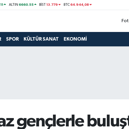
11
6660.55
13.779
64.944,08
ALTIN
BİST
BTC
Fot
R
SPOR
KÜLTÜR SANAT
EKONOMİ
z gençlerle buluş