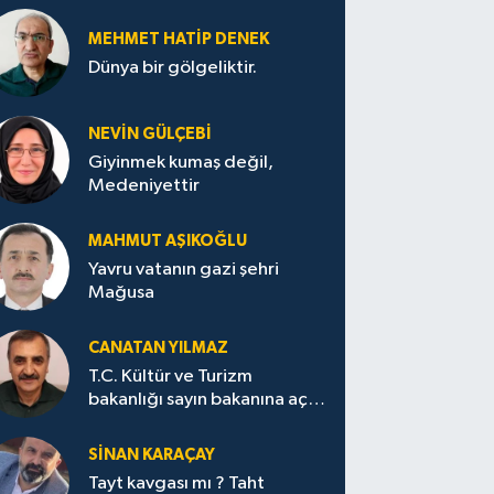
MEHMET HATİP DENEK
Dünya bir gölgeliktir.
NEVİN GÜLÇEBİ
Giyinmek kumaş değil,
Medeniyettir
MAHMUT AŞIKOĞLU
Yavru vatanın gazi şehri
Mağusa
CANATAN YILMAZ
T.C. Kültür ve Turizm
bakanlığı sayın bakanına açık
mektup.
SİNAN KARAÇAY
Tayt kavgası mı ? Taht