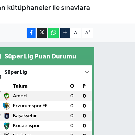
n kütüphaneler ile sınavlara
-
+
A
A
Süper Lig Puan Durumu
Süper Lig
#
Takım
O
P
1
Amed
0
0
2
Erzurumspor FK
0
0
3
Başakşehir
0
0
4
Kocaelispor
0
0