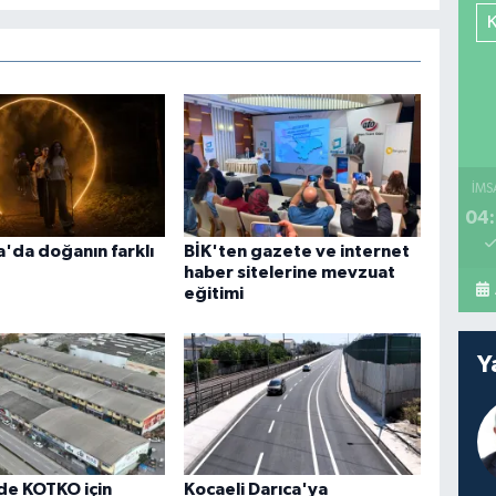
İMS
04:
'da doğanın farklı
BİK'ten gazete ve internet
haber sitelerine mevzuat
eğitimi
Y
de KOTKO için
Kocaeli Darıca'ya