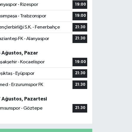
nyaspor - Rizespor
19:00
sımpaşa - Trabzonspor
19:00
nçlerbirliği S.K. - Fenerbahçe
21:30
ziantep FK - Alanyaspor
21:30
6 Ağustos, Pazar
şakşehir - Kocaelispor
19:00
şiktaş - Eyüpspor
21:30
ed - Erzurumspor FK
21:30
7 Ağustos, Pazartesi
msunspor - Göztepe
21:30