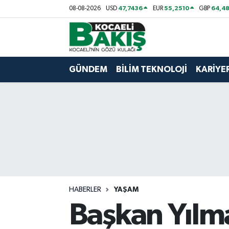
47,7436
55,2510
64,48
08-08-2026
USD
EUR
GBP
Kocaeli Nöbetçi Eczaneler
Kocaeli Hava Durumu
GÜNDEM
BİLİM TEKNOLOJİ
KARİYE
Kocaeli Trafik Yoğunluk Haritası
Süper Lig Puan Durumu ve Fikstür
Tüm Manşetler
Son Dakika Haberleri
HABERLER
YAŞAM
Haber Arşivi
Başkan Yılma