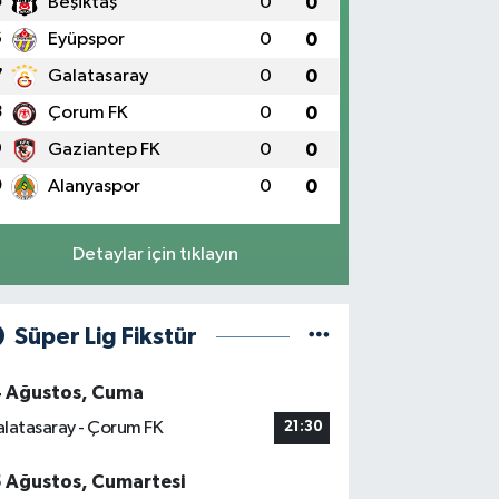
5
Beşiktaş
0
0
6
Eyüpspor
0
0
7
Galatasaray
0
0
8
Çorum FK
0
0
9
Gaziantep FK
0
0
0
Alanyaspor
0
0
Detaylar için tıklayın
Süper Lig Fikstür
4 Ağustos, Cuma
latasaray - Çorum FK
21:30
5 Ağustos, Cumartesi