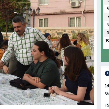
1
1
Ga
1