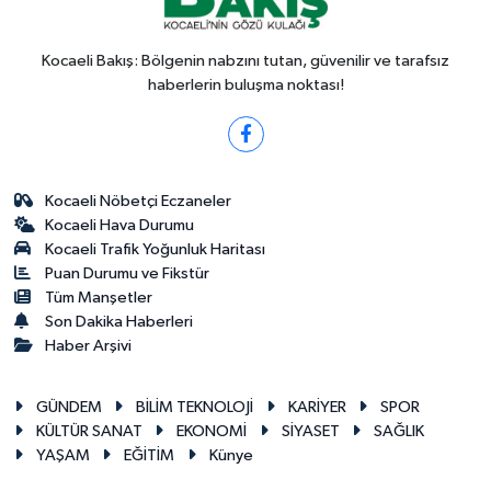
Kocaeli Bakış: Bölgenin nabzını tutan, güvenilir ve tarafsız
haberlerin buluşma noktası!
Kocaeli Nöbetçi Eczaneler
Kocaeli Hava Durumu
Kocaeli Trafik Yoğunluk Haritası
Puan Durumu ve Fikstür
Tüm Manşetler
Son Dakika Haberleri
Haber Arşivi
GÜNDEM
BİLİM TEKNOLOJİ
KARİYER
SPOR
KÜLTÜR SANAT
EKONOMİ
SİYASET
SAĞLIK
YAŞAM
EĞİTİM
Künye