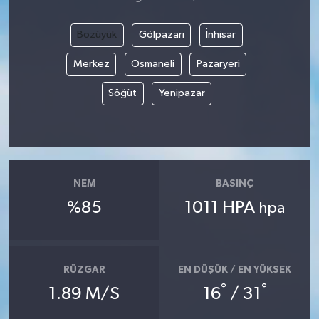
Bozüyük
Gölpazarı
İnhisar
Merkez
Osmaneli
Pazaryeri
Söğüt
Yenipazar
NEM
BASINÇ
%85
1011 HPA
hpa
RÜZGAR
EN DÜŞÜK / EN YÜKSEK
°
°
1.89 M/S
16
/ 31