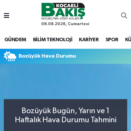
Kocaeli Nöbetçi Eczaneler
08.08.2026, Cumartesi
Kocaeli Hava Durumu
GÜNDEM
BİLİM TEKNOLOJİ
KARİYER
SPOR
KÜ
Kocaeli Trafik Yoğunluk Haritası
Bozüyük Hava Durumu
Süper Lig Puan Durumu ve Fikstür
Tüm Manşetler
Son Dakika Haberleri
Bozüyük Bugün, Yarın ve 1
Haber Arşivi
Haftalık Hava Durumu Tahmini