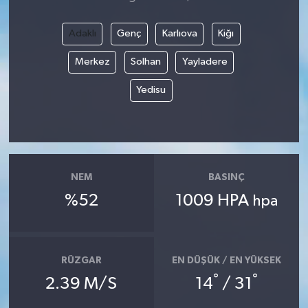
Adaklı
Genç
Karlıova
Kiğı
Merkez
Solhan
Yayladere
Yedisu
NEM
BASINÇ
%52
1009 HPA
hpa
RÜZGAR
EN DÜŞÜK / EN YÜKSEK
°
°
2.39 M/S
14
/ 31