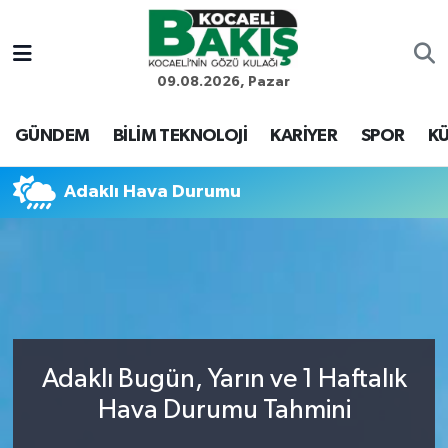
Kocaeli Nöbetçi Eczaneler
09.08.2026, Pazar
Kocaeli Hava Durumu
GÜNDEM
BİLİM TEKNOLOJİ
KARİYER
SPOR
KÜ
Kocaeli Trafik Yoğunluk Haritası
Adaklı Hava Durumu
Süper Lig Puan Durumu ve Fikstür
Tüm Manşetler
Son Dakika Haberleri
Adaklı Bugün, Yarın ve 1 Haftalık
Haber Arşivi
Hava Durumu Tahmini