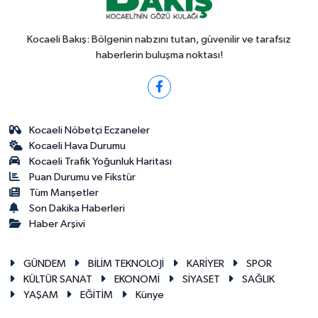
Kocaeli Bakış: Bölgenin nabzını tutan, güvenilir ve tarafsız
haberlerin buluşma noktası!
Kocaeli Nöbetçi Eczaneler
Kocaeli Hava Durumu
Kocaeli Trafik Yoğunluk Haritası
Puan Durumu ve Fikstür
Tüm Manşetler
Son Dakika Haberleri
Haber Arşivi
GÜNDEM
BİLİM TEKNOLOJİ
KARİYER
SPOR
KÜLTÜR SANAT
EKONOMİ
SİYASET
SAĞLIK
YAŞAM
EĞİTİM
Künye