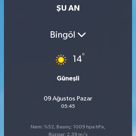
ŞU AN
Bingöl
°
14
Güneşli
09 Ağustos Pazar
05:45
Nem: %52, Basınç: 1009 hpa hPa,
Rüzgar: 2.39 m/s