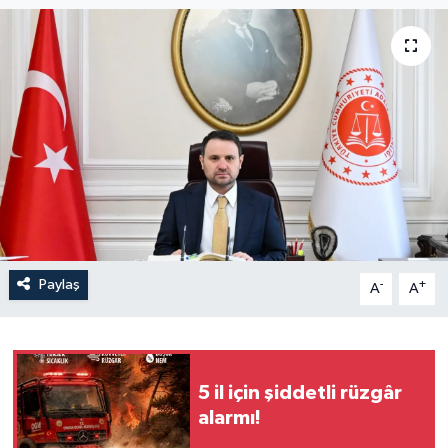
Paylaş
-
+
A
A
5 il için şiddetli rüzgâr
alarmı!