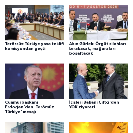
Terörsüz Türkiye yasa teklifi
Akın Gürlek: Örgüt silahları
komisyondan geçti
bırakacak, mağaraları
boşaltacak
Cumhurbaşkanı
İçişleri Bakanı Çiftçi'den
Erdoğan'dan 'Terörsüz
YÖK ziyareti
Türkiye' mesajı