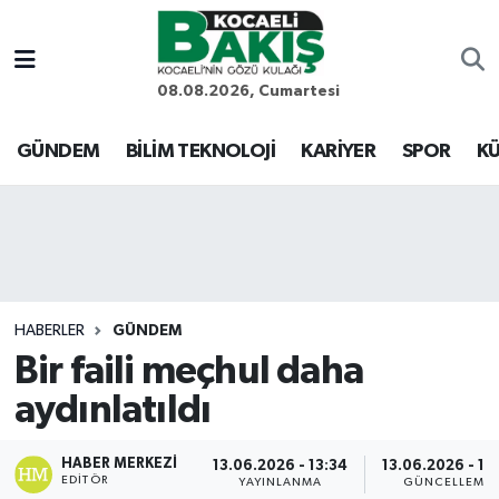
Kocaeli Nöbetçi Eczaneler
08.08.2026, Cumartesi
Kocaeli Hava Durumu
GÜNDEM
BİLİM TEKNOLOJİ
KARİYER
SPOR
KÜ
Kocaeli Trafik Yoğunluk Haritası
Süper Lig Puan Durumu ve Fikstür
Tüm Manşetler
HABERLER
GÜNDEM
Bir faili meçhul daha
Son Dakika Haberleri
aydınlatıldı
Haber Arşivi
HABER MERKEZI
13.06.2026 - 13:34
13.06.2026 - 15
EDITÖR
YAYINLANMA
GÜNCELLEME