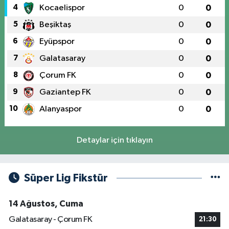
4
Kocaelispor
0
0
5
Beşiktaş
0
0
6
Eyüpspor
0
0
7
Galatasaray
0
0
8
Çorum FK
0
0
9
Gaziantep FK
0
0
10
Alanyaspor
0
0
Detaylar için tıklayın
Süper Lig Fikstür
14 Ağustos, Cuma
Galatasaray - Çorum FK
21:30