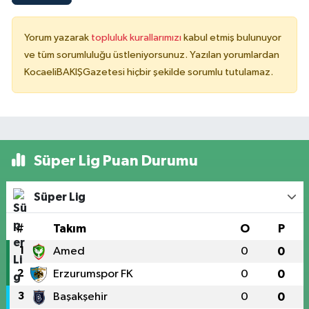
Yorum yazarak
topluluk kurallarımızı
kabul etmiş bulunuyor
ve tüm sorumluluğu üstleniyorsunuz. Yazılan yorumlardan
KocaeliBAKIŞGazetesi hiçbir şekilde sorumlu tutulamaz.
Süper Lig Puan Durumu
Süper Lig
#
Takım
O
P
1
Amed
0
0
2
Erzurumspor FK
0
0
3
Başakşehir
0
0