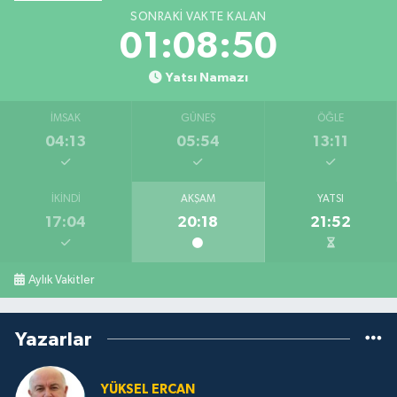
SONRAKI VAKTE KALAN
01:08:49
Yatsı Namazı
İMSAK
GÜNEŞ
ÖĞLE
04:13
05:54
13:11
İKINDI
AKŞAM
YATSI
17:04
20:18
21:52
Aylık Vakitler
Yazarlar
YÜKSEL ERCAN