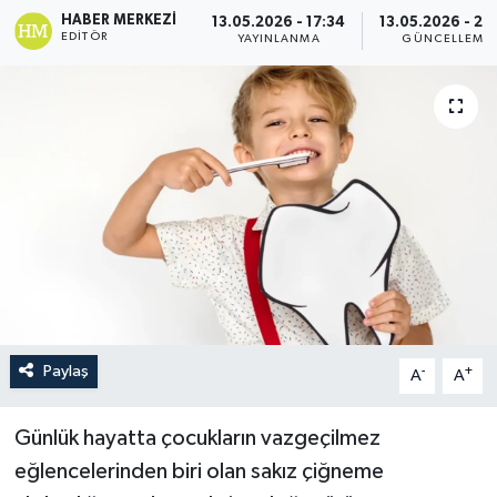
HABER MERKEZI
13.05.2026 - 17:34
13.05.2026 - 23
EDITÖR
YAYINLANMA
GÜNCELLEME
Paylaş
-
+
A
A
Günlük hayatta çocukların vazgeçilmez
eğlencelerinden biri olan sakız çiğneme