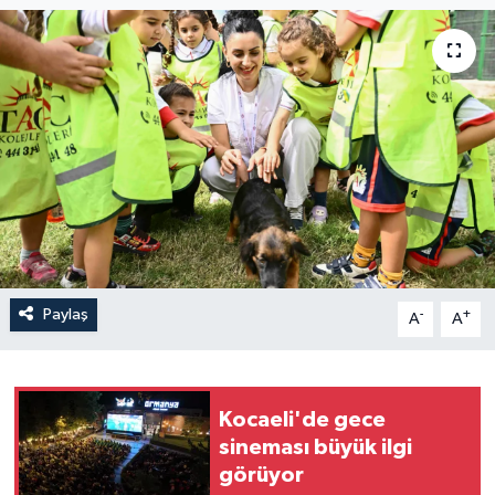
Paylaş
-
+
A
A
Kocaeli'de gece
sineması büyük ilgi
görüyor