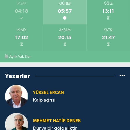
İMSAK
GÜNEŞ
ÖĞLE
04:18
05:57
13:11
İKINDI
AKŞAM
YATSI
17:02
20:15
21:47
Aylık Vakitler
Yazarlar
YÜKSEL ERCAN
Kalp ağrısı
MEHMET HATİP DENEK
Dünya bir gölgeliktir.