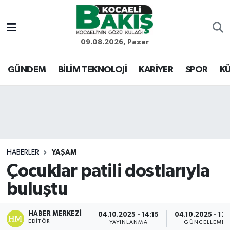
Kocaeli Nöbetçi Eczaneler
09.08.2026, Pazar
Kocaeli Hava Durumu
GÜNDEM
BİLİM TEKNOLOJİ
KARİYER
SPOR
KÜ
Kocaeli Trafik Yoğunluk Haritası
Süper Lig Puan Durumu ve Fikstür
Tüm Manşetler
HABERLER
YAŞAM
Çocuklar patili dostlarıyla
Son Dakika Haberleri
buluştu
Haber Arşivi
HABER MERKEZI
04.10.2025 - 14:15
04.10.2025 - 17:
EDITÖR
YAYINLANMA
GÜNCELLEME