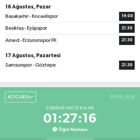
16 Ağustos, Pazar
Başakşehir - Kocaelispor
19:00
Beşiktaş - Eyüpspor
21:30
Amed - Erzurumspor FK
21:30
17 Ağustos, Pazartesi
Samsunspor - Göztepe
21:30
KOCAELİ
09.08.2026
SONRAKI VAKTE KALAN
01:27:16
Öğle Namazı