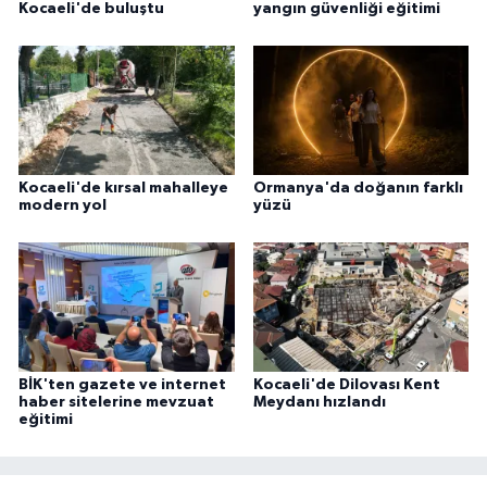
Kocaeli'de buluştu
yangın güvenliği eğitimi
Kocaeli'de kırsal mahalleye
Ormanya'da doğanın farklı
modern yol
yüzü
BİK'ten gazete ve internet
Kocaeli'de Dilovası Kent
haber sitelerine mevzuat
Meydanı hızlandı
eğitimi