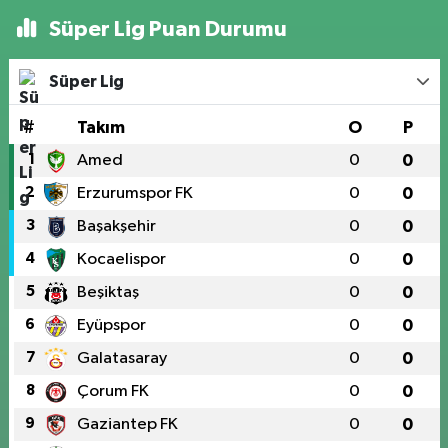
Süper Lig Puan Durumu
Süper Lig
#
Takım
O
P
1
Amed
0
0
2
Erzurumspor FK
0
0
3
Başakşehir
0
0
4
Kocaelispor
0
0
5
Beşiktaş
0
0
6
Eyüpspor
0
0
7
Galatasaray
0
0
8
Çorum FK
0
0
9
Gaziantep FK
0
0