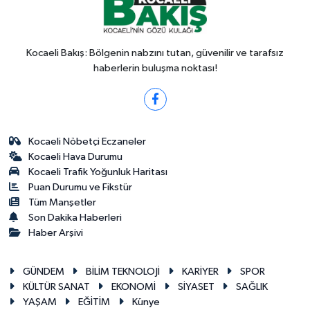
Kocaeli Bakış: Bölgenin nabzını tutan, güvenilir ve tarafsız
haberlerin buluşma noktası!
Kocaeli Nöbetçi Eczaneler
Kocaeli Hava Durumu
Kocaeli Trafik Yoğunluk Haritası
Puan Durumu ve Fikstür
Tüm Manşetler
Son Dakika Haberleri
Haber Arşivi
GÜNDEM
BİLİM TEKNOLOJİ
KARİYER
SPOR
KÜLTÜR SANAT
EKONOMİ
SİYASET
SAĞLIK
YAŞAM
EĞİTİM
Künye