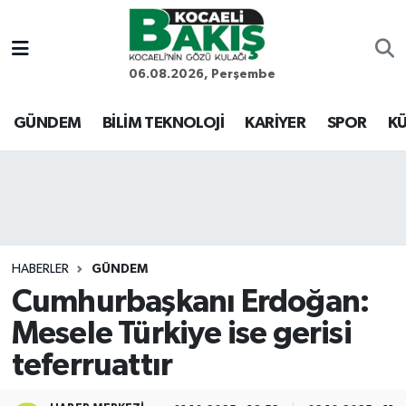
Kocaeli Nöbetçi Eczaneler
06.08.2026, Perşembe
Kocaeli Hava Durumu
GÜNDEM
BİLİM TEKNOLOJİ
KARİYER
SPOR
KÜ
Kocaeli Trafik Yoğunluk Haritası
Süper Lig Puan Durumu ve Fikstür
Tüm Manşetler
HABERLER
GÜNDEM
Cumhurbaşkanı Erdoğan:
Son Dakika Haberleri
Mesele Türkiye ise gerisi
Haber Arşivi
teferruattır