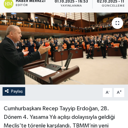
HABER MERKEZI
01.10.2025 - 16:53
02.10.2025 - 11:1
EDITÖR
YAYINLANMA
GÜNCELLEME
Paylaş
-
+
A
A
Cumhurbaşkanı Recep Tayyip Erdoğan, 28.
Dönem 4. Yasama Yılı açılışı dolayısıyla geldiği
Meclis'te törenle karşılandı. TBMM’nin yeni