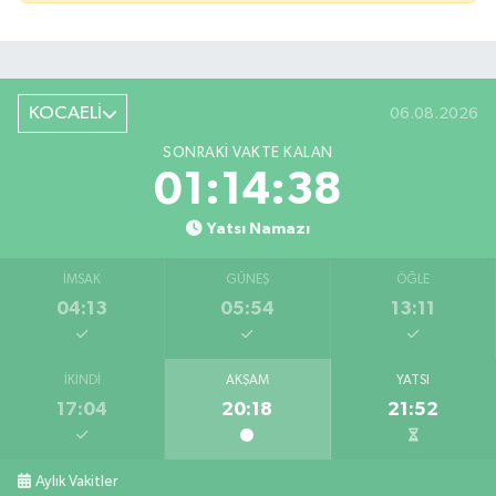
KOCAELİ
06.08.2026
SONRAKI VAKTE KALAN
01:14:37
Yatsı Namazı
İMSAK
GÜNEŞ
ÖĞLE
04:13
05:54
13:11
İKINDI
AKŞAM
YATSI
17:04
20:18
21:52
Aylık Vakitler