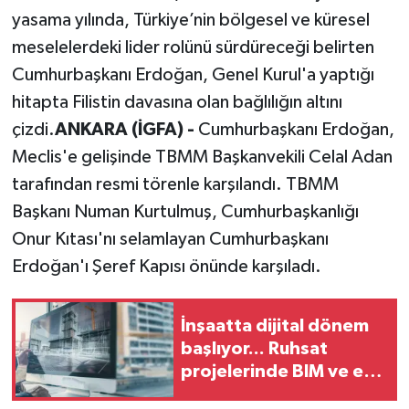
yasama yılında, Türkiye’nin bölgesel ve küresel
meselelerdeki lider rolünü sürdüreceği belirten
Cumhurbaşkanı Erdoğan, Genel Kurul'a yaptığı
hitapta Filistin davasına olan bağlılığın altını
çizdi.
ANKARA (İGFA) -
Cumhurbaşkanı Erdoğan,
Meclis'e gelişinde TBMM Başkanvekili Celal Adan
tarafından resmi törenle karşılandı. TBMM
Başkanı Numan Kurtulmuş, Cumhurbaşkanlığı
Onur Kıtası'nı selamlayan Cumhurbaşkanı
Erdoğan'ı Şeref Kapısı önünde karşıladı.
İnşaatta dijital dönem
başlıyor... Ruhsat
projelerinde BIM ve e-
PYS zorunluluğu geliyor