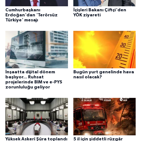
Cumhurbaşkanı
İçişleri Bakanı Çiftçi'den
Erdoğan'dan 'Terörsüz
YÖK ziyareti
Türkiye' mesajı
İnşaatta dijital dönem
Bugün yurt genelinde hava
başlıyor... Ruhsat
nasıl olacak?
projelerinde BIM ve e-PYS
zorunluluğu geliyor
Yüksek Askerî Şûra toplandı
5 il için şiddetli rüzgâr