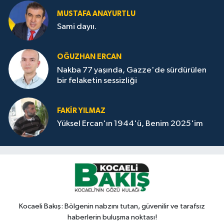
MUSTAFA ANAYURTLU
Sami dayıı.
OĞUZHAN ERCAN
Nakba 77 yaşında, Gazze'de sürdürülen
bir felaketin sessizliği
FAKİR YILMAZ
Yüksel Ercan'ın 1944'ü, Benim 2025'im
Kocaeli Bakış: Bölgenin nabzını tutan, güvenilir ve tarafsız
haberlerin buluşma noktası!