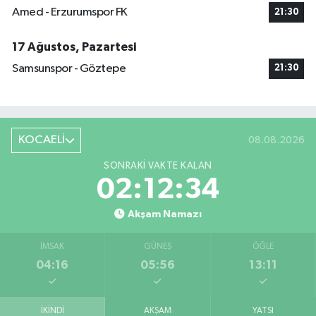
Amed - Erzurumspor FK
21:30
17 Ağustos, Pazartesi
Samsunspor - Göztepe
21:30
KOCAELİ
08.08.2026
SONRAKI VAKTE KALAN
02:12:33
Akşam Namazı
İMSAK
GÜNEŞ
ÖĞLE
04:16
05:56
13:11
İKINDI
AKŞAM
YATSI