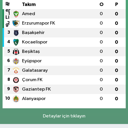
#
Takım
O
P
1
Amed
0
0
2
Erzurumspor FK
0
0
3
Başakşehir
0
0
4
Kocaelispor
0
0
5
Beşiktaş
0
0
6
Eyüpspor
0
0
7
Galatasaray
0
0
8
Çorum FK
0
0
9
Gaziantep FK
0
0
10
Alanyaspor
0
0
Detaylar için tıklayın