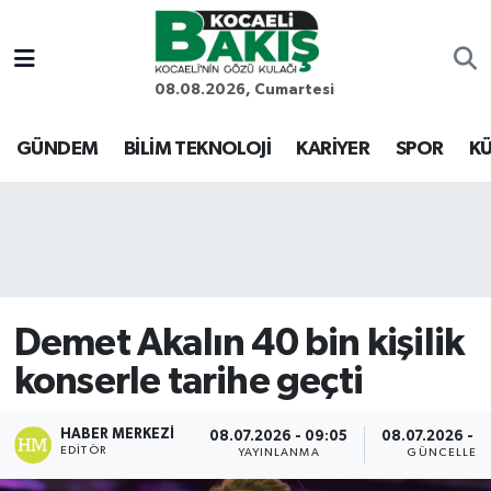
Kocaeli Nöbetçi Eczaneler
08.08.2026, Cumartesi
Kocaeli Hava Durumu
GÜNDEM
BİLİM TEKNOLOJİ
KARİYER
SPOR
KÜ
Kocaeli Trafik Yoğunluk Haritası
Süper Lig Puan Durumu ve Fikstür
Tüm Manşetler
Demet Akalın 40 bin kişilik
Son Dakika Haberleri
konserle tarihe geçti
Haber Arşivi
HABER MERKEZI
08.07.2026 - 09:05
08.07.2026 - 0
EDITÖR
YAYINLANMA
GÜNCELLEM