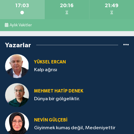
17:03
20:16
21:49
Aylık Vakitler
Yazarlar
YÜKSEL ERCAN
Kalp ağrısı
MEHMET HATİP DENEK
Dünya bir gölgeliktir.
NEVİN GÜLÇEBİ
Giyinmek kumaş değil, Medeniyettir