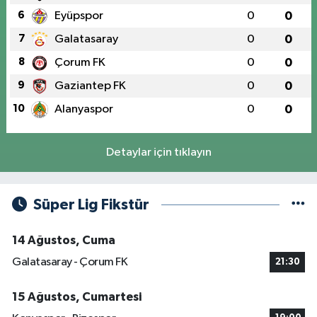
6
Eyüpspor
0
0
7
Galatasaray
0
0
8
Çorum FK
0
0
9
Gaziantep FK
0
0
10
Alanyaspor
0
0
Detaylar için tıklayın
Süper Lig Fikstür
14 Ağustos, Cuma
Galatasaray - Çorum FK
21:30
15 Ağustos, Cumartesi