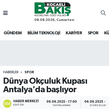
Kocaeli Nöbetçi Eczaneler
08.08.2026, Cumartesi
Kocaeli Hava Durumu
GÜNDEM
BİLİM TEKNOLOJİ
KARİYER
SPOR
KÜ
Kocaeli Trafik Yoğunluk Haritası
Süper Lig Puan Durumu ve Fikstür
Tüm Manşetler
HABERLER
SPOR
Dünya Okçuluk Kupası
Son Dakika Haberleri
Antalya'da başlıyor
Haber Arşivi
HABER MERKEZI
06.06.2025 - 17:00
06.06.2025 - 1
EDITÖR
YAYINLANMA
GÜNCELLEM