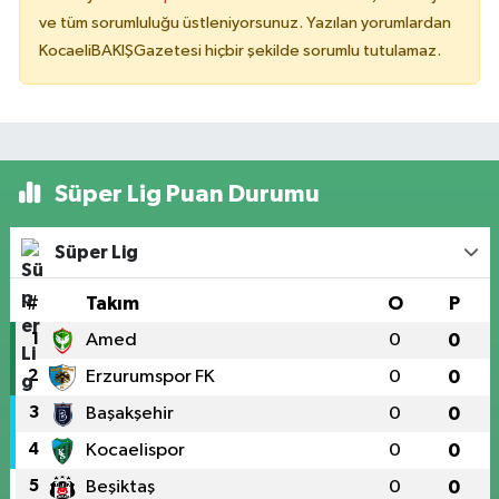
ve tüm sorumluluğu üstleniyorsunuz. Yazılan yorumlardan
KocaeliBAKIŞGazetesi hiçbir şekilde sorumlu tutulamaz.
Süper Lig Puan Durumu
Süper Lig
#
Takım
O
P
1
Amed
0
0
2
Erzurumspor FK
0
0
3
Başakşehir
0
0
4
Kocaelispor
0
0
5
Beşiktaş
0
0