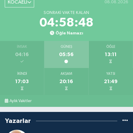
KOCAELİ
08.08.2026
SONRAKI VAKTE KALAN
04:58:47
Öğle Namazı
İMSAK
GÜNEŞ
ÖĞLE
04:16
05:56
13:11
İKINDI
AKŞAM
YATSI
17:03
20:16
21:49
Aylık Vakitler
Yazarlar