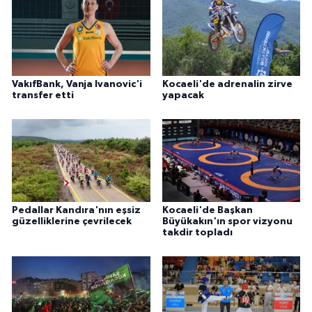
VakıfBank, Vanja Ivanovic'i
Kocaeli'de adrenalin zirve
transfer etti
yapacak
Pedallar Kandıra'nın eşsiz
Kocaeli'de Başkan
güzelliklerine çevrilecek
Büyükakın'ın spor vizyonu
takdir topladı