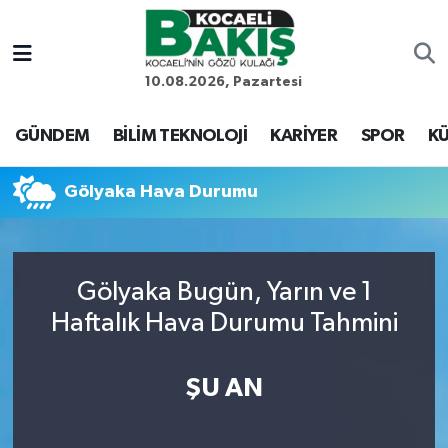
Kocaeli Nöbetçi Eczaneler
10.08.2026, Pazartesi
Kocaeli Hava Durumu
GÜNDEM
BİLİM TEKNOLOJİ
KARİYER
SPOR
KÜ
Kocaeli Trafik Yoğunluk Haritası
Gölyaka Hava Durumu
Süper Lig Puan Durumu ve Fikstür
Tüm Manşetler
Gölyaka Bugün, Yarın ve 1
Haftalık Hava Durumu Tahmini
Son Dakika Haberleri
Haber Arşivi
ŞU AN