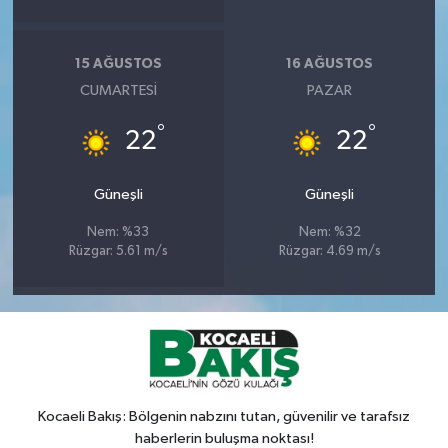
15 AĞUSTOS
16 AĞUSTOS
CUMARTESI
PAZAR
°
°
22
22
Güneşli
Güneşli
Nem: %33
Nem: %32
Rüzgar: 5.61 m/s
Rüzgar: 4.69 m/s
Kocaeli Bakış: Bölgenin nabzını tutan, güvenilir ve tarafsız
haberlerin buluşma noktası!