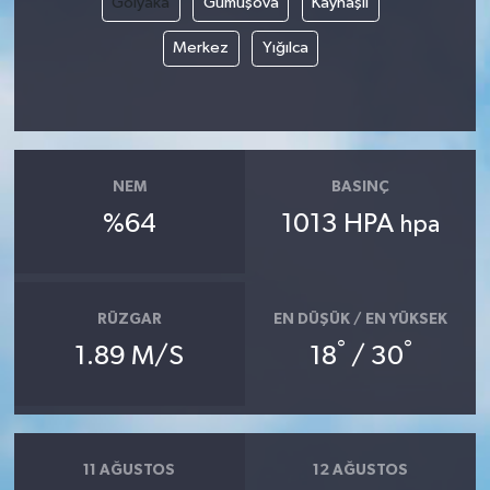
Gölyaka
Gümüşova
Kaynaşlı
Merkez
Yığılca
NEM
BASINÇ
%64
1013 HPA
hpa
RÜZGAR
EN DÜŞÜK / EN YÜKSEK
°
°
1.89 M/S
18
/ 30
11 AĞUSTOS
12 AĞUSTOS