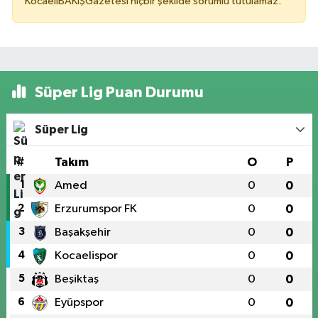
KocaeliBAKIŞGazetesi hiçbir şekilde sorumlu tutulamaz.
Süper Lig Puan Durumu
Süper Lig
#
Takım
O
P
1
Amed
0
0
2
Erzurumspor FK
0
0
3
Başakşehir
0
0
4
Kocaelispor
0
0
5
Beşiktaş
0
0
6
Eyüpspor
0
0