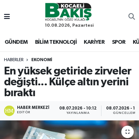
Kocaeli Nöbetçi Eczaneler
10.08.2026, Pazartesi
Kocaeli Hava Durumu
GÜNDEM
BİLİM TEKNOLOJİ
KARİYER
SPOR
KÜ
Kocaeli Trafik Yoğunluk Haritası
HABERLER
EKONOMİ
En yüksek getiride zirveler
Süper Lig Puan Durumu ve Fikstür
değişti... Külçe altın yerini
Tüm Manşetler
bıraktı
Son Dakika Haberleri
HABER MERKEZI
08.07.2026 - 10:12
08.07.2026 - 10
EDITÖR
YAYINLANMA
GÜNCELLEME
Haber Arşivi