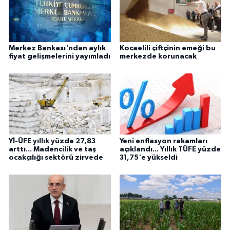
Merkez Bankası'ndan aylık
Kocaelili çiftçinin emeği bu
fiyat gelişmelerini yayımladı
merkezde korunacak
Yİ-ÜFE yıllık yüzde 27,83
Yeni enflasyon rakamları
arttı... Madencilik ve taş
açıklandı... Yıllık TÜFE yüzde
ocakçılığı sektörü zirvede
31,75'e yükseldi