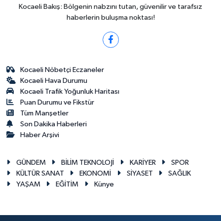
Kocaeli Bakış: Bölgenin nabzını tutan, güvenilir ve tarafsız
haberlerin buluşma noktası!
Kocaeli Nöbetçi Eczaneler
Kocaeli Hava Durumu
Kocaeli Trafik Yoğunluk Haritası
Puan Durumu ve Fikstür
Tüm Manşetler
Son Dakika Haberleri
Haber Arşivi
GÜNDEM
BİLİM TEKNOLOJİ
KARİYER
SPOR
KÜLTÜR SANAT
EKONOMİ
SİYASET
SAĞLIK
YAŞAM
EĞİTİM
Künye