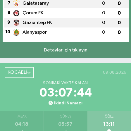
7
Galatasaray
0
0
8
Çorum FK
0
0
9
Gaziantep FK
0
0
10
Alanyaspor
0
0
Detaylar için tıklayın
KOCAELİ
09.08.2026
SONRAKI VAKTE KALAN
03:07:44
İkindi Namazı
İMSAK
GÜNEŞ
ÖĞLE
04:18
05:57
13:11