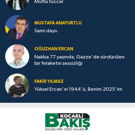
Müflis tüccar
MUSTAFA ANAYURTLU
Sami dayıı.
OĞUZHAN ERCAN
Nakba 77 yaşında, Gazze'de sürdürülen
bir felaketin sessizliği
FAKİR YILMAZ
Yüksel Ercan'ın 1944'ü, Benim 2025'im