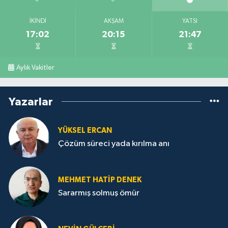
İKINDI
AKŞAM
YATSI
17:02
20:15
21:47
Aylık Vakitler
Yazarlar
YÜKSEL ERCAN
Çözüm süreci yada kırılma anı
MEHMET HATİP DENEK
Sararmış solmuş ömür