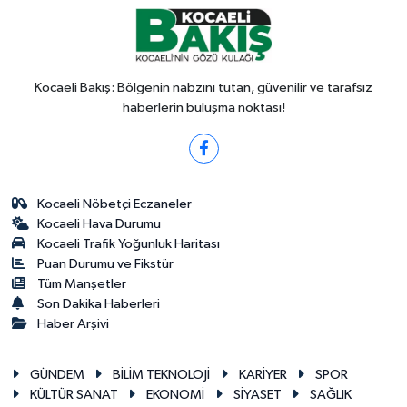
Kocaeli Bakış: Bölgenin nabzını tutan, güvenilir ve tarafsız
haberlerin buluşma noktası!
Kocaeli Nöbetçi Eczaneler
Kocaeli Hava Durumu
Kocaeli Trafik Yoğunluk Haritası
Puan Durumu ve Fikstür
Tüm Manşetler
Son Dakika Haberleri
Haber Arşivi
GÜNDEM
BİLİM TEKNOLOJİ
KARİYER
SPOR
KÜLTÜR SANAT
EKONOMİ
SİYASET
SAĞLIK