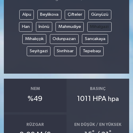
Alpu
Beylikova
Çifteler
Günyüzü
Han
İnönü
Mahmudiye
Mihalgazi
Mihalıççık
Odunpazarı
Sarıcakaya
Seyitgazi
Sivrihisar
Tepebaşı
NEM
BASINÇ
%49
1011 HPA
hpa
RÜZGAR
EN DÜŞÜK / EN YÜKSEK
°
°