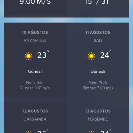
9.00 M/S
15
/ 31
10 AĞUSTOS
11 AĞUSTOS
PAZARTESI
SALI
°
°
23
24
Güneşli
Güneşli
Nem: %61
Nem: %55
Rüzgar: 9.61 m/s
Rüzgar: 7.00 m/s
12 AĞUSTOS
13 AĞUSTOS
ÇARŞAMBA
PERŞEMBE
°
°