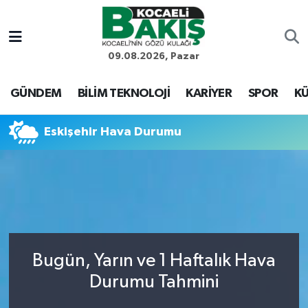
Kocaeli Nöbetçi Eczaneler
09.08.2026, Pazar
Kocaeli Hava Durumu
GÜNDEM
BİLİM TEKNOLOJİ
KARİYER
SPOR
KÜ
Kocaeli Trafik Yoğunluk Haritası
Eskişehir Hava Durumu
Süper Lig Puan Durumu ve Fikstür
Tüm Manşetler
Son Dakika Haberleri
Bugün, Yarın ve 1 Haftalık Hava
Haber Arşivi
Durumu Tahmini