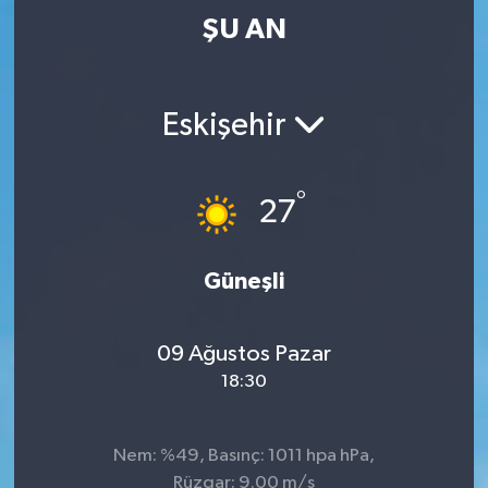
ŞU AN
Eskişehir
°
27
Güneşli
09 Ağustos Pazar
18:30
Nem: %49, Basınç: 1011 hpa hPa,
Rüzgar: 9.00 m/s