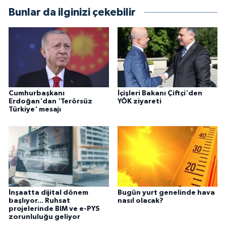
Bunlar da ilginizi çekebilir
Cumhurbaşkanı
İçişleri Bakanı Çiftçi'den
Erdoğan'dan 'Terörsüz
YÖK ziyareti
Türkiye' mesajı
İnşaatta dijital dönem
Bugün yurt genelinde hava
başlıyor... Ruhsat
nasıl olacak?
projelerinde BIM ve e-PYS
zorunluluğu geliyor