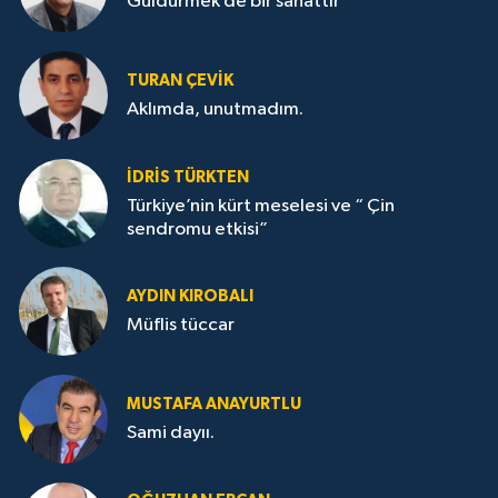
Güldürmek de bir sanattır
TURAN ÇEVİK
Aklımda, unutmadım.
İDRİS TÜRKTEN
Türkiye’nin kürt meselesi ve “ Çin
sendromu etkisi”
AYDIN KIROBALI
Müflis tüccar
MUSTAFA ANAYURTLU
Sami dayıı.