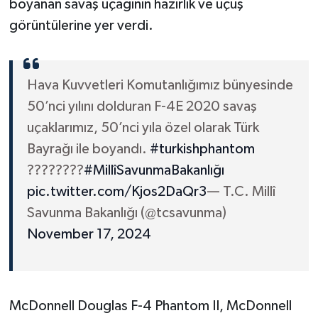
boyanan savaş uçağının hazırlık ve uçuş
görüntülerine yer verdi.
Hava Kuvvetleri Komutanlığımız bünyesinde
50’nci yılını dolduran F-4E 2020 savaş
uçaklarımız, 50’nci yıla özel olarak Türk
Bayrağı ile boyandı.
#turkishphantom
????????
#MillîSavunmaBakanlığı
pic.twitter.com/Kjos2DaQr3
— T.C. Millî
Savunma Bakanlığı (@tcsavunma)
November 17, 2024
McDonnell Douglas F-4 Phantom II, McDonnell