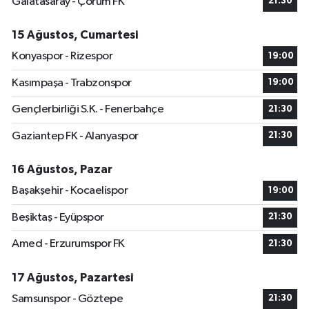
Galatasaray - Çorum FK
21:30
15 Ağustos, Cumartesi
Konyaspor - Rizespor
19:00
Kasımpaşa - Trabzonspor
19:00
Gençlerbirliği S.K. - Fenerbahçe
21:30
Gaziantep FK - Alanyaspor
21:30
16 Ağustos, Pazar
Başakşehir - Kocaelispor
19:00
Beşiktaş - Eyüpspor
21:30
Amed - Erzurumspor FK
21:30
17 Ağustos, Pazartesi
Samsunspor - Göztepe
21:30