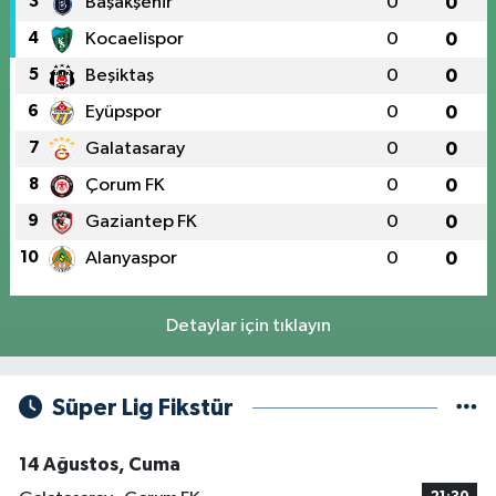
3
Başakşehir
0
0
4
Kocaelispor
0
0
5
Beşiktaş
0
0
6
Eyüpspor
0
0
7
Galatasaray
0
0
8
Çorum FK
0
0
9
Gaziantep FK
0
0
10
Alanyaspor
0
0
Detaylar için tıklayın
Süper Lig Fikstür
14 Ağustos, Cuma