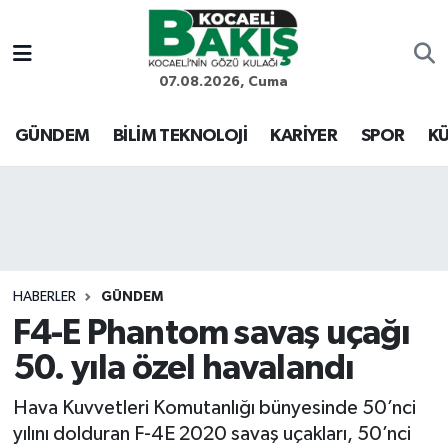
Kocaeli Nöbetçi Eczaneler
07.08.2026, Cuma
Kocaeli Hava Durumu
GÜNDEM
BİLİM TEKNOLOJİ
KARİYER
SPOR
KÜ
Kocaeli Trafik Yoğunluk Haritası
Süper Lig Puan Durumu ve Fikstür
Tüm Manşetler
HABERLER
GÜNDEM
F4-E Phantom savaş uçağı
Son Dakika Haberleri
50. yıla özel havalandı
Haber Arşivi
Hava Kuvvetleri Komutanlığı bünyesinde 50’nci
yılını dolduran F-4E 2020 savaş uçakları, 50’nci