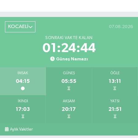
KOCAELİ
07.08.2026
SONRAKI VAKTE KALAN
01:24:43
Güneş Namazı
İMSAK
GÜNEŞ
ÖĞLE
04:15
05:55
13:11
İKINDI
AKŞAM
YATSI
17:03
20:17
21:51
Aylık Vakitler