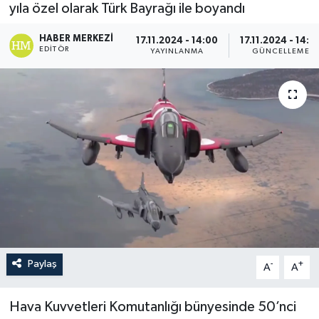
yıla özel olarak Türk Bayrağı ile boyandı
HABER MERKEZI
17.11.2024 - 14:00
17.11.2024 - 14:0
EDITÖR
YAYINLANMA
GÜNCELLEME
Paylaş
-
+
A
A
Hava Kuvvetleri Komutanlığı bünyesinde 50’nci