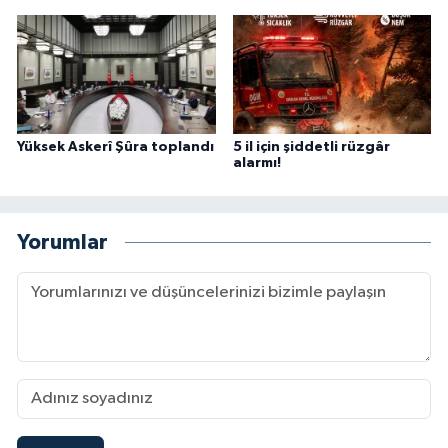
Yüksek Askerî Şûra toplandı
5 il için şiddetli rüzgâr
alarmı!
Yorumlar