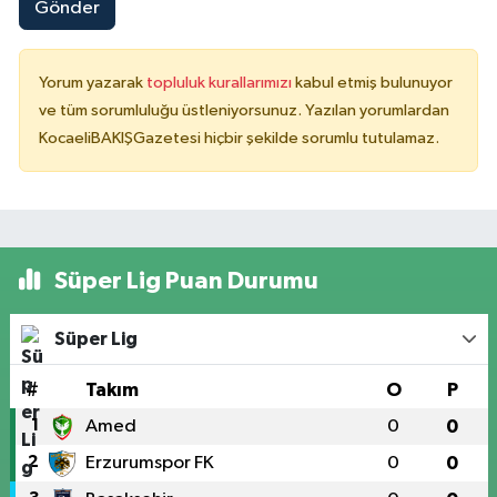
Gönder
Yorum yazarak
topluluk kurallarımızı
kabul etmiş bulunuyor
ve tüm sorumluluğu üstleniyorsunuz. Yazılan yorumlardan
KocaeliBAKIŞGazetesi hiçbir şekilde sorumlu tutulamaz.
Süper Lig Puan Durumu
Süper Lig
#
Takım
O
P
1
Amed
0
0
2
Erzurumspor FK
0
0