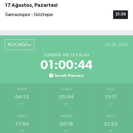
17 Ağustos, Pazartesi
Samsunspor - Göztepe
21:30
KOCAELİ
06.08.2026
SONRAKI VAKTE KALAN
01:00:44
İmsak Namazı
İMSAK
GÜNEŞ
ÖĞLE
04:13
05:54
13:11
İKINDI
AKŞAM
YATSI
17:04
20:18
21:52