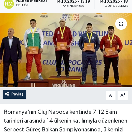
HABER MERKEZI
14.10.2025 - 13:19
14.10.2025 - 18:1
EDITÖR
YAYINLANMA
GÜNCELLEME
Paylaş
-
+
A
A
Romanya'nın Cluj Napoca kentinde 7-12 Ekim
tarihleri arasında 14 ülkenin katılımıyla düzenlenen
Serbest Güreş Balkan Şampiyonasında, ülkemizi