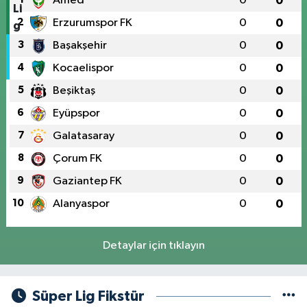
Amed
0
0
2
Erzurumspor FK
0
0
3
Başakşehir
0
0
4
Kocaelispor
0
0
5
Beşiktaş
0
0
6
Eyüpspor
0
0
7
Galatasaray
0
0
8
Çorum FK
0
0
9
Gaziantep FK
0
0
10
Alanyaspor
0
0
Detaylar için tıklayın
Süper Lig Fikstür