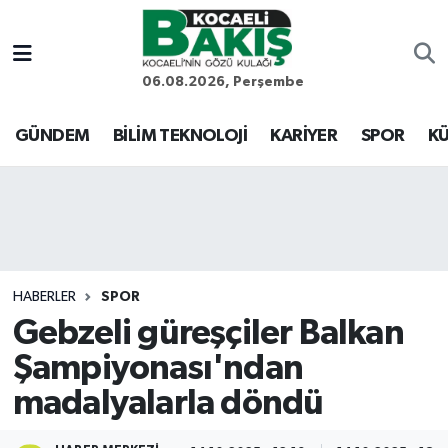
Kocaeli Nöbetçi Eczaneler
06.08.2026, Perşembe
Kocaeli Hava Durumu
GÜNDEM
BİLİM TEKNOLOJİ
KARİYER
SPOR
KÜ
Kocaeli Trafik Yoğunluk Haritası
Süper Lig Puan Durumu ve Fikstür
Tüm Manşetler
HABERLER
SPOR
Gebzeli güreşçiler Balkan
Son Dakika Haberleri
Şampiyonası'ndan
Haber Arşivi
madalyalarla döndü