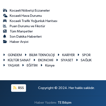
Kocaeli Nöbetçi Eczaneler
Kocaeli Hava Durumu
Kocaeli Trafik Yoğunluk Haritası
Puan Durumu ve Fikstür
Tüm Manşetler
Son Dakika Haberleri
Haber Arşivi
GÜNDEM
BİLİM TEKNOLOJİ
KARİYER
SPOR
KÜLTÜR SANAT
EKONOMİ
SİYASET
SAĞLIK
YAŞAM
EĞİTİM
Künye
RSS
Copyright © 2024. Her hakkı saklıdır.
Haber Yazılımı:
TE Bilişim