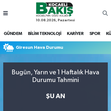
Kocaeli Nöbetçi Eczaneler
10.08.2026, Pazartesi
Kocaeli Hava Durumu
GÜNDEM
BİLİM TEKNOLOJİ
KARİYER
SPOR
KÜ
Kocaeli Trafik Yoğunluk Haritası
Giresun Hava Durumu
Süper Lig Puan Durumu ve Fikstür
Tüm Manşetler
Bugün, Yarın ve 1 Haftalık Hava
Durumu Tahmini
Son Dakika Haberleri
Haber Arşivi
ŞU AN