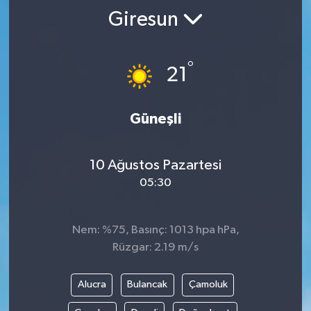
Giresun
°
21
Güneşli
10 Ağustos Pazartesi
05:30
Nem: %75, Basınç: 1013 hpa hPa,
Rüzgar: 2.19 m/s
Alucra
Bulancak
Çamoluk