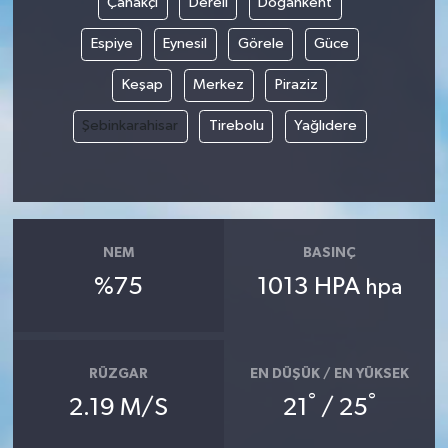
Çanakçı
Dereli
Doğankent
Espiye
Eynesil
Görele
Güce
Keşap
Merkez
Piraziz
Şebinkarahisar
Tirebolu
Yağlıdere
NEM
BASINÇ
%75
1013 HPA
hpa
RÜZGAR
EN DÜŞÜK / EN YÜKSEK
°
°
2.19 M/S
21
/ 25