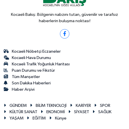
Kocaeli Bakış: Bölgenin nabzını tutan, güvenilir ve tarafsız
haberlerin buluşma noktası!
Kocaeli Nöbetçi Eczaneler
Kocaeli Hava Durumu
Kocaeli Trafik Yoğunluk Haritası
Puan Durumu ve Fikstür
Tüm Manşetler
Son Dakika Haberleri
Haber Arşivi
GÜNDEM
BİLİM TEKNOLOJİ
KARİYER
SPOR
KÜLTÜR SANAT
EKONOMİ
SİYASET
SAĞLIK
YAŞAM
EĞİTİM
Künye