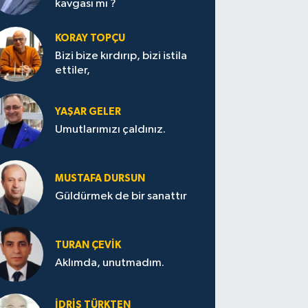
kavgası mı ?
KORAY TOPÇU
Bizi bize kırdırıp, bizi istila
ettiler,
YAŞAR GELER
Umutlarımızı çaldınız.
MUSTAFA DURSUN
Güldürmek de bir sanattır
TURAN ÇEVİK
Aklımda, unutmadım.
İDRİS TÜRKTEN