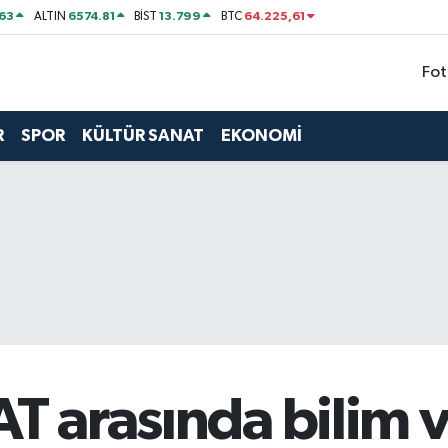
63
6574.81
13.799
64.225,61
ALTIN
BİST
BTC
Fot
R
SPOR
KÜLTÜR SANAT
EKONOMİ
AT arasında bilim v