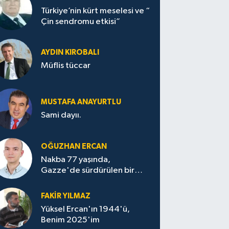
Türkiye’nin kürt meselesi ve “
Çin sendromu etkisi”
AYDIN KIROBALI
Müflis tüccar
MUSTAFA ANAYURTLU
Sami dayıı.
OĞUZHAN ERCAN
Nakba 77 yaşında,
Gazze'de sürdürülen bir
felaketin sessizliği
FAKİR YILMAZ
Yüksel Ercan'ın 1944'ü,
Benim 2025'im