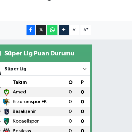
-
+
A
A
Süper Lig Puan Durumu
Süper Lig
#
Takım
O
P
1
Amed
0
0
2
Erzurumspor FK
0
0
3
Başakşehir
0
0
4
Kocaelispor
0
0
5
Beşiktaş
0
0