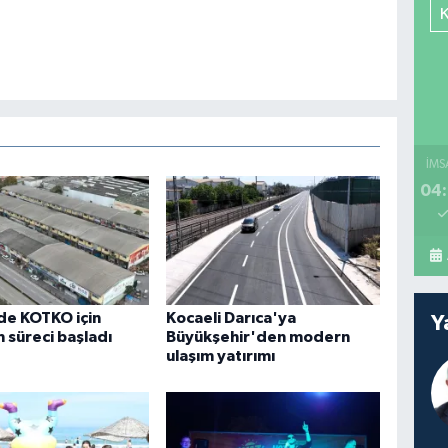
İMS
04:
de KOTKO için
Kocaeli Darıca'ya
Y
süreci başladı
Büyükşehir'den modern
ulaşım yatırımı