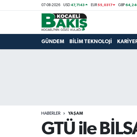
47,7143
55,0317
64,24
07-08-2026
USD
EUR
GBP
Kocaeli Nöbetçi Eczaneler
Kocaeli Hava Durumu
GÜNDEM
BİLİM TEKNOLOJİ
KARİYE
Kocaeli Trafik Yoğunluk Haritası
Süper Lig Puan Durumu ve Fikstür
Tüm Manşetler
Son Dakika Haberleri
HABERLER
YAŞAM
Haber Arşivi
GTÜ ile BİLS