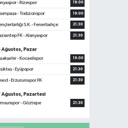
nyaspor - Rizespor
19:00
sımpaşa - Trabzonspor
19:00
nçlerbirliği S.K. - Fenerbahçe
21:30
ziantep FK - Alanyaspor
21:30
6 Ağustos, Pazar
şakşehir - Kocaelispor
19:00
şiktaş - Eyüpspor
21:30
ed - Erzurumspor FK
21:30
7 Ağustos, Pazartesi
msunspor - Göztepe
21:30