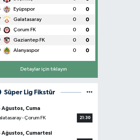
6
Eyüpspor
0
0
7
Galatasaray
0
0
8
Çorum FK
0
0
9
Gaziantep FK
0
0
0
Alanyaspor
0
0
Detaylar için tıklayın
Süper Lig Fikstür
4 Ağustos, Cuma
latasaray - Çorum FK
21:30
5 Ağustos, Cumartesi