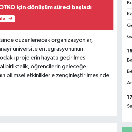
Ko
OTKO için dönüşüm süreci başladı
Ka
üle
Ge
Ga
esinde düzenlenecek organizasyonlar,
a sanayi-üniversite entegrasyonunun
1
odaklı projelerin hayata geçirilmesi
Ba
l birliktelik, öğrencilerin geleceğe
Be
 bilimsel etkinliklerle zenginleştirilmesinde
Am
1
Sa