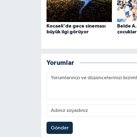
Kocaeli'de gece sineması
Belde A.
büyük ilgi görüyor
çocuklar
Yorumlar
Gönder