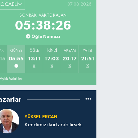
KOCAELİ
07.08.2026
SONRAKI VAKTE KALAN
05:38:25
Öğle Namazı
AK
GÜNEŞ
ÖĞLE
İKINDI
AKŞAM
YATSI
15
05:55
13:11
17:03
20:17
21:51
Aylık Vakitler
azarlar
YÜKSEL ERCAN
Kendimizi kurtarabilirsek.