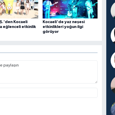
Ş.'den Kocaeli
Kocaeli'de yaz neşesi
a eğlenceli etkinlik
etkinlikleri yoğun ilgi
görüyor