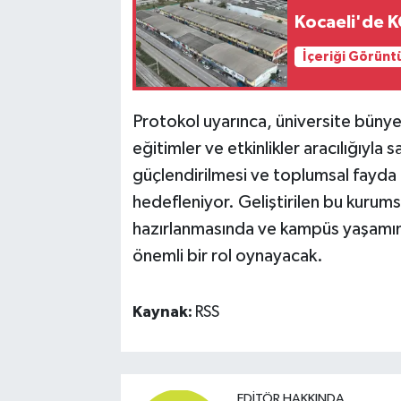
Kocaeli'de K
İçeriği Görünt
Protokol uyarınca, üniversite büny
eğitimler ve etkinlikler aracılığıyl
güçlendirilmesi ve toplumsal fayda 
hedefleniyor. Geliştirilen bu kurumsa
hazırlanmasında ve kampüs yaşamının
önemli bir rol oynayacak.
Kaynak:
RSS
EDITÖR HAKKINDA