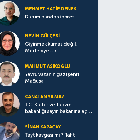
MEHMET HATİP DENEK
Durum bundan ibaret
NEVİN GÜLÇEBİ
Giyinmek kumaş değil,
Medeniyettir
MAHMUT AŞIKOĞLU
Yavru vatanın gazi şehri
Mağusa
CANATAN YILMAZ
T.C. Kültür ve Turizm
bakanlığı sayın bakanına açık
mektup.
SİNAN KARAÇAY
Tayt kavgası mı ? Taht