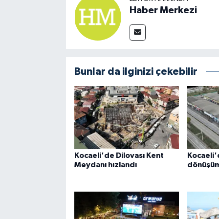
Haber Merkezi
Bunlar da ilginizi çekebilir
Kocaeli'de Dilovası Kent
Kocaeli'
Meydanı hızlandı
dönüşüm 