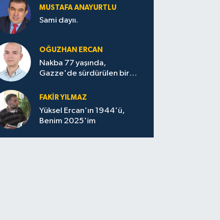
MUSTAFA ANAYURTLU
Sami dayıı.
OĞUZHAN ERCAN
Nakba 77 yaşında,
Gazze'de sürdürülen bir
felaketin sessizliği
FAKİR YILMAZ
Yüksel Ercan'ın 1944'ü,
Benim 2025'im