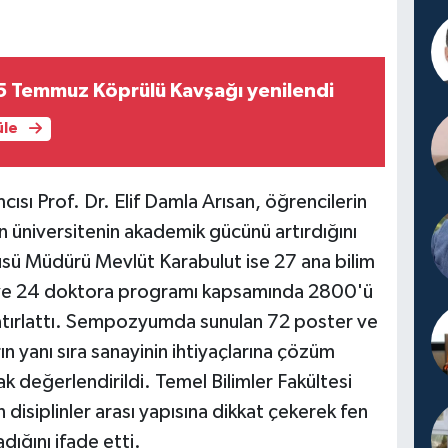
5 Temmuz Köprülü Kavşağı yenilendi
üle
sı Prof. Dr. Elif Damla Arısan, öğrencilerin
ın üniversitenin akademik gücünü artırdığını
üsü Müdürü Mevlüt Karabulut ise 27 ana bilim
s ve 24 doktora programı kapsamında 2800'ü
hatırlattı. Sempozyumda sunulan 72 poster ve
ın yanı sıra sanayinin ihtiyaçlarına çözüm
ak değerlendirildi. Temel Bilimler Fakültesi
disiplinler arası yapısına dikkat çekerek fen
dığını ifade etti.