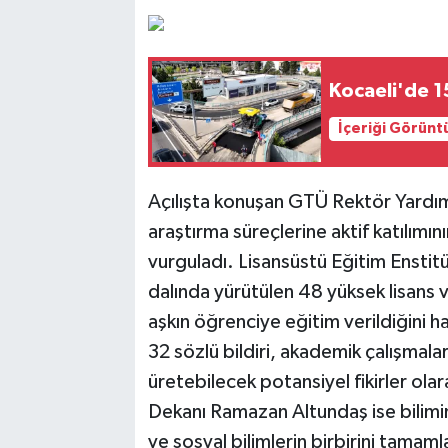
Kocaeli'de 1
İçeriği Görünt
Açılışta konuşan GTÜ Rektör Yardımcı
araştırma süreçlerine aktif katılımın
vurguladı. Lisansüstü Eğitim Enstit
dalında yürütülen 48 yüksek lisan
aşkın öğrenciye eğitim verildiğini 
32 sözlü bildiri, akademik çalışmalar
üretebilecek potansiyel fikirler olar
Dekanı Ramazan Altundaş ise bilimin 
ve sosyal bilimlerin birbirini tamamla