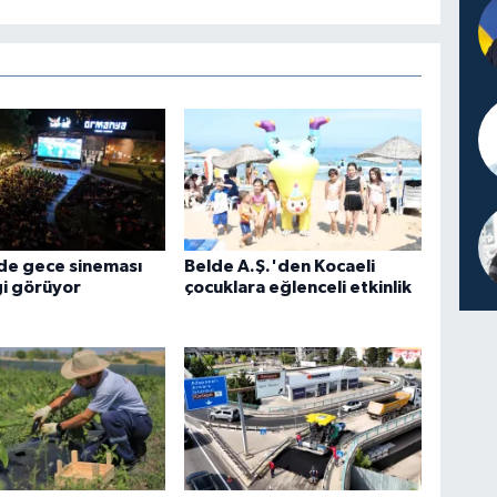
de gece sineması
Belde A.Ş.'den Kocaeli
gi görüyor
çocuklara eğlenceli etkinlik