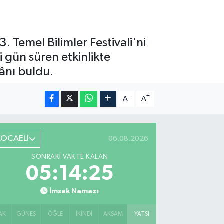
 Temel Bilimler Festivali'ni
i gün süren etkinlikte
kânı buldu.
-
+
A
A
KOCAELİ
06.08.2026
SONRAKI VAKTE KALAN
05:14:24
İmsak Namazı
AK
GÜNEŞ
ÖĞLE
İKINDI
AKŞAM
YATSI