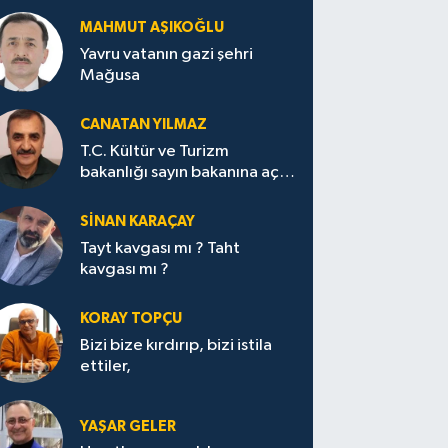
MAHMUT AŞIKOĞLU
Yavru vatanın gazi şehri
Mağusa
CANATAN YILMAZ
T.C. Kültür ve Turizm
bakanlığı sayın bakanına açık
mektup.
SİNAN KARAÇAY
Tayt kavgası mı ? Taht
kavgası mı ?
KORAY TOPÇU
Bizi bize kırdırıp, bizi istila
ettiler,
YAŞAR GELER