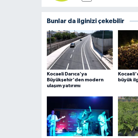
Bunlar da ilginizi çekebilir
Kocaeli Darıca'ya
Kocaeli'
Büyükşehir'den modern
büyük il
ulaşım yatırımı