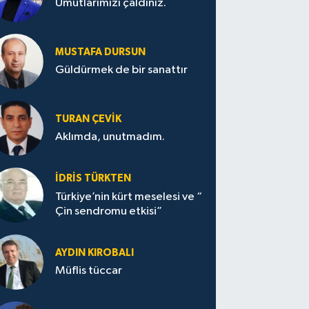
Umutlarımızı çaldınız.
MUSTAFA DURSUN
Güldürmek de bir sanattır
TURAN ÇEVİK
Aklımda, unutmadım.
İDRİS TÜRKTEN
Türkiye’nin kürt meselesi ve “
Çin sendromu etkisi”
AYDIN KIROBALI
Müflis tüccar