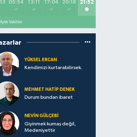
13
05:54
13:11
17:04
20:18
21:52
Aylık Vakitler
azarlar
YÜKSEL ERCAN
Kendimizi kurtarabilirsek.
MEHMET HATİP DENEK
Durum bundan ibaret
NEVİN GÜLÇEBİ
Giyinmek kumaş değil,
Medeniyettir