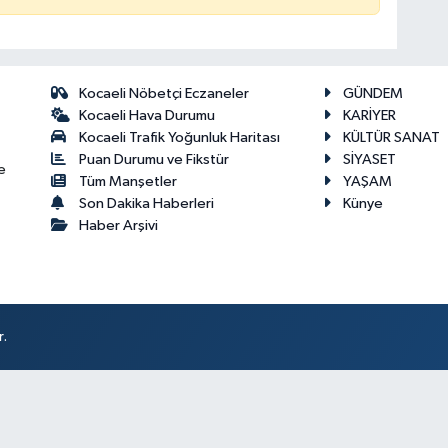
Kocaeli Nöbetçi Eczaneler
GÜNDEM
Kocaeli Hava Durumu
KARİYER
Kocaeli Trafik Yoğunluk Haritası
KÜLTÜR SANAT
Puan Durumu ve Fikstür
SİYASET
e
Tüm Manşetler
YAŞAM
Son Dakika Haberleri
Künye
Haber Arşivi
r.