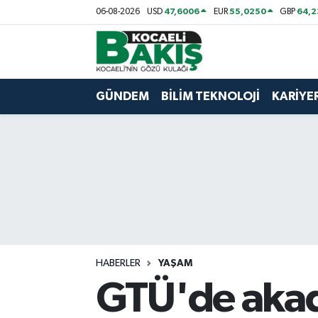
47,6006
55,0250
64,
06-08-2026
USD
EUR
GBP
Kocaeli Nöbetçi Eczaneler
Kocaeli Hava Durumu
GÜNDEM
BİLİM TEKNOLOJİ
KARİYE
Kocaeli Trafik Yoğunluk Haritası
Süper Lig Puan Durumu ve Fikstür
Tüm Manşetler
Son Dakika Haberleri
HABERLER
YAŞAM
Haber Arşivi
GTÜ'de akad