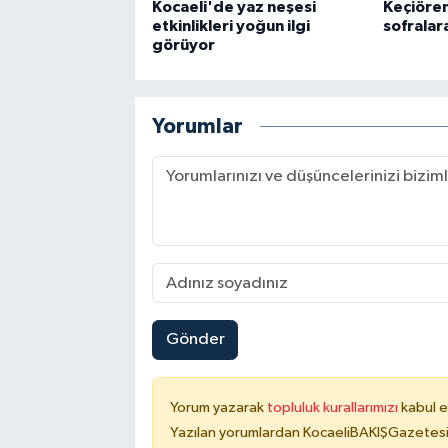
Kocaeli'de yaz neşesi
Keçiöre
etkinlikleri yoğun ilgi
sofralar
görüyor
Yorumlar
Gönder
Yorum yazarak
topluluk kurallarımızı
kabul e
Yazılan yorumlardan KocaeliBAKIŞGazetesi 