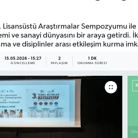
. Lisansüstü Araştırmalar Sempozyumu ile 3.
i ve sanayi dünyasını bir araya getirdi. İk
nma ve disiplinler arası etkileşim kurma im
15.05.2026 - 15:27
2
1 DK
GÜNCELLEME
PAYLAŞIM
OKUNMA SÜRESI
İMS