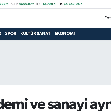
2398
6500.87
13.799
64.643,95
ALTIN
BİST
BTC
Fot
R
SPOR
KÜLTÜR SANAT
EKONOMİ
emi ve sanayi ayn