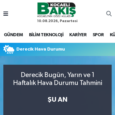
Kocaeli Nöbetçi Eczaneler
10.08.2026, Pazartesi
Kocaeli Hava Durumu
GÜNDEM
BİLİM TEKNOLOJİ
KARİYER
SPOR
KÜ
Kocaeli Trafik Yoğunluk Haritası
Derecik Hava Durumu
Süper Lig Puan Durumu ve Fikstür
Tüm Manşetler
Derecik Bugün, Yarın ve 1
Haftalık Hava Durumu Tahmini
Son Dakika Haberleri
Haber Arşivi
ŞU AN