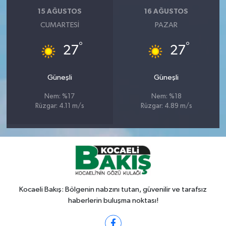
15 AĞUSTOS
16 AĞUSTOS
CUMARTESI
PAZAR
°
°
27
27
Güneşli
Güneşli
Nem: %17
Nem: %18
Rüzgar: 4.11 m/s
Rüzgar: 4.89 m/s
Kocaeli Bakış: Bölgenin nabzını tutan, güvenilir ve tarafsız
haberlerin buluşma noktası!