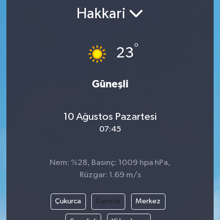
Hakkari
°
23
Güneşli
10 Ağustos Pazartesi
07:45
Nem: %28, Basınç: 1009 hpa hPa,
Rüzgar: 1.69 m/s
Çukurca
Derecik
Merkez