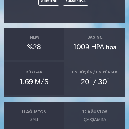
Şemdinli
Yüksekova
NEM
BASINÇ
%28
1009 HPA
hpa
RÜZGAR
EN DÜŞÜK / EN YÜKSEK
°
°
1.69 M/S
20
/ 30
11 AĞUSTOS
12 AĞUSTOS
SALI
ÇARŞAMBA