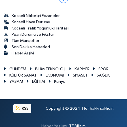
Kocaeli Nöbetçi Eczaneler
Kocaeli Hava Durumu
Kocaeli Trafik Yoğunluk Haritası
Puan Durumu ve Fikstür
Tüm Manşetler
Son Dakika Haberleri
Haber Arşivi
GÜNDEM
BİLİM TEKNOLOJİ
KARİYER
SPOR
KÜLTÜR SANAT
EKONOMİ
SİYASET
SAĞLIK
YAŞAM
EĞİTİM
Künye
RSS
Copyright © 2024. Her hakkı saklıdır.
Haber Yazılımı:
TE Bilişim