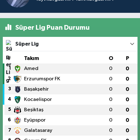
Süper Lig Puan Durumu
Süper Lig
#
Takım
O
P
1
Amed
0
0
2
Erzurumspor FK
0
0
3
Başakşehir
0
0
4
Kocaelispor
0
0
5
Beşiktaş
0
0
6
Eyüpspor
0
0
7
Galatasaray
0
0