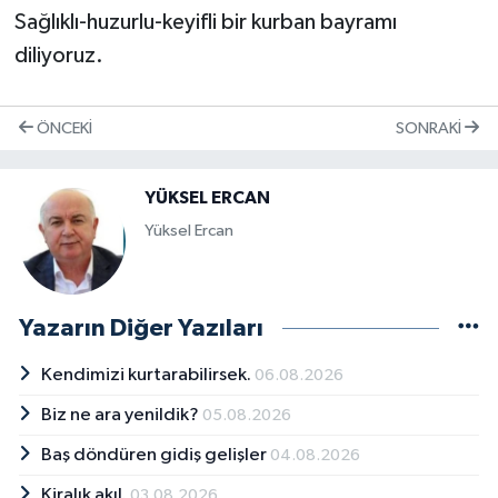
Sağlıklı-huzurlu-keyifli bir kurban bayramı
diliyoruz.
ÖNCEKI
SONRAKI
YÜKSEL ERCAN
Yüksel Ercan
Yazarın Diğer Yazıları
Kendimizi kurtarabilirsek.
06.08.2026
Biz ne ara yenildik?
05.08.2026
Baş döndüren gidiş gelişler
04.08.2026
Kiralık akıl.
03.08.2026