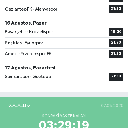
Gaziantep FK - Alanyaspor
21:30
16 Ağustos, Pazar
Başakşehir - Kocaelispor
19:00
Beşiktaş - Eyüpspor
21:30
Amed - Erzurumspor FK
21:30
17 Ağustos, Pazartesi
Samsunspor - Göztepe
21:30
KOCAELİ
07.08.2026
SONRAKI VAKTE KALAN
03:29:18