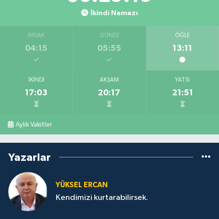
İkindi Namazı
İMSAK
GÜNEŞ
ÖĞLE
04:15
05:55
13:11
İKINDI
AKŞAM
YATSI
17:03
20:17
21:51
Aylık Vakitler
Yazarlar
YÜKSEL ERCAN
Kendimizi kurtarabilirsek.