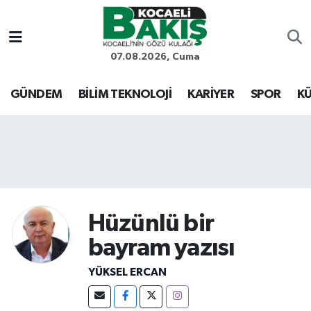
Kocaeli Nöbetçi Eczaneler
07.08.2026, Cuma
Kocaeli Hava Durumu
GÜNDEM
BİLİM TEKNOLOJİ
KARİYER
SPOR
KÜ
Kocaeli Trafik Yoğunluk Haritası
Süper Lig Puan Durumu ve Fikstür
Tüm Manşetler
Hüzünlü bir
Son Dakika Haberleri
bayram yazısı
Haber Arşivi
YÜKSEL ERCAN