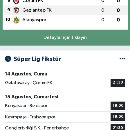
8
Çorum FK
0
0
9
Gaziantep FK
0
0
10
Alanyaspor
0
0
Detaylar için tıklayın
Süper Lig Fikstür
14 Ağustos, Cuma
Galatasaray - Çorum FK
21:30
15 Ağustos, Cumartesi
Konyaspor - Rizespor
19:00
Kasımpaşa - Trabzonspor
19:00
Gençlerbirliği S.K. - Fenerbahçe
21:30