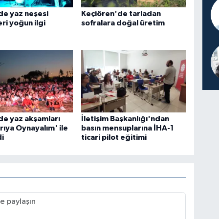
de yaz neşesi
Keçiören'de tarladan
eri yoğun ilgi
sofralara doğal üretim
de yaz akşamları
İletişim Başkanlığı'ndan
arıya Oynayalım' ile
basın mensuplarına İHA-1
i
ticari pilot eğitimi