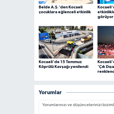
Belde A.Ş.'den Kocaeli
Kocaeli'
çocuklara eğlenceli etkinlik
etkinlikl
görüyor
Kocaeli'de 15 Temmuz
Kocaeli'
Köprülü Kavşağı yenilendi
'Çık Dış
renklend
Yorumlar