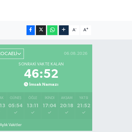
-
+
A
A
KOCAELİ
06.08.2026
SONRAKI VAKTE KALAN
46:51
İmsak Namazı
AK
GÜNEŞ
ÖĞLE
İKINDI
AKŞAM
YATSI
13
05:54
13:11
17:04
20:18
21:52
Aylık Vakitler