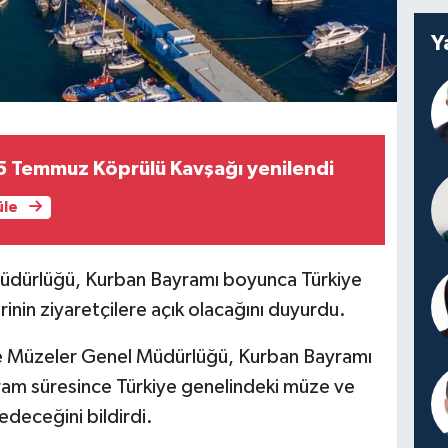
Y
5 Temmuz Köprülü Kavşağı yenilendi
üle
 Müdürlüğü, Kurban Bayramı boyunca Türkiye
inin ziyaretçilere açık olacağını duyurdu.
 ve Müzeler Genel Müdürlüğü, Kurban Bayramı
yram süresince Türkiye genelindeki müze ve
edeceğini bildirdi.