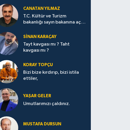
CANATAN YILMAZ
T.C. Kültür ve Turizm
bakanlığı sayın bakanına açık
mektup.
SİNAN KARAÇAY
Tayt kavgası mı ? Taht
kavgası mı ?
KORAY TOPÇU
Bizi bize kırdırıp, bizi istila
ettiler,
YAŞAR GELER
Umutlarımızı çaldınız.
MUSTAFA DURSUN