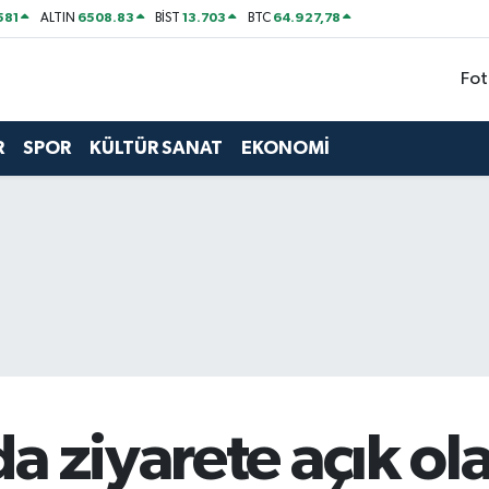
581
6508.83
13.703
64.927,78
ALTIN
BİST
BTC
Fot
R
SPOR
KÜLTÜR SANAT
EKONOMİ
a ziyarete açık o