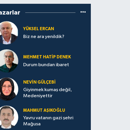
azarlar
YÜKSEL ERCAN
Biz ne ara yenildik?
MEHMET HATİP DENEK
Durum bundan ibaret
NEVİN GÜLÇEBİ
Giyinmek kumaş değil,
Medeniyettir
MAHMUT AŞIKOĞLU
Yavru vatanın gazi şehri
Mağusa