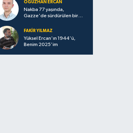
OĞUZHAN ERCAN
Nakba 77 yaşında,
Gazze'de sürdürülen bir
felaketin sessizliği
FAKİR YILMAZ
Yüksel Ercan'ın 1944'ü,
Benim 2025'im