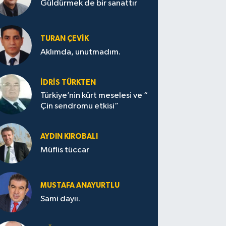
Güldürmek de bir sanattır
TURAN ÇEVİK
Aklımda, unutmadım.
İDRİS TÜRKTEN
Türkiye’nin kürt meselesi ve “
Çin sendromu etkisi”
AYDIN KIROBALI
Müflis tüccar
MUSTAFA ANAYURTLU
Sami dayıı.