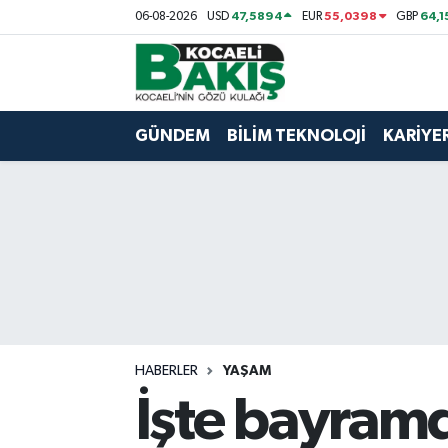
47,5894
55,0398
64,1
06-08-2026
USD
EUR
GBP
Kocaeli Nöbetçi Eczaneler
Kocaeli Hava Durumu
GÜNDEM
BİLİM TEKNOLOJİ
KARİYE
Kocaeli Trafik Yoğunluk Haritası
Süper Lig Puan Durumu ve Fikstür
Tüm Manşetler
Son Dakika Haberleri
HABERLER
YAŞAM
Haber Arşivi
İşte bayramd