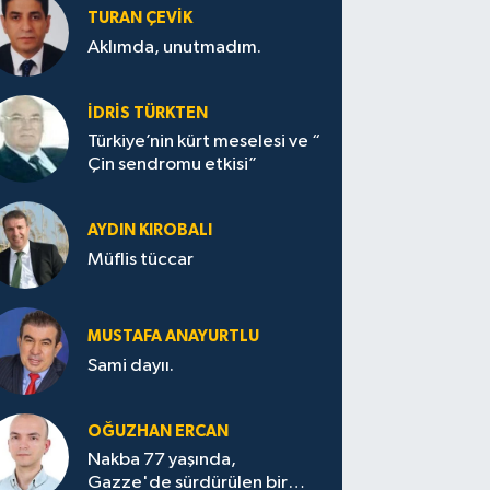
TURAN ÇEVİK
Aklımda, unutmadım.
İDRİS TÜRKTEN
Türkiye’nin kürt meselesi ve “
Çin sendromu etkisi”
AYDIN KIROBALI
Müflis tüccar
MUSTAFA ANAYURTLU
Sami dayıı.
OĞUZHAN ERCAN
Nakba 77 yaşında,
Gazze'de sürdürülen bir