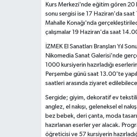
Kurs Merkezi'nde eğitim gören 20 kur
sonu sergisi ise 17 Haziran'da saat 
Mahalle Konağı'nda gerçekleştirilece
çalışmalar 19 Haziran'da saat 14.00
İZMEK El Sanatları Branşları Yıl Son
Nikomedia Sanat Galerisi'nde gerçek
1000 kursiyerin hazırladığı eserlerin
Perşembe günü saat 13.00'te yapıl
saatleri arasında ziyaret edilebilec
Sergide; giyim, dekoratif ev tekstili
anglez, el nakışı, geleneksel el nakış
bez bebek, deri çanta, moda tasarım v
hazırlanan eserler yer alacak. Pro
öğreticisi ve 57 kursiyerin hazırladı