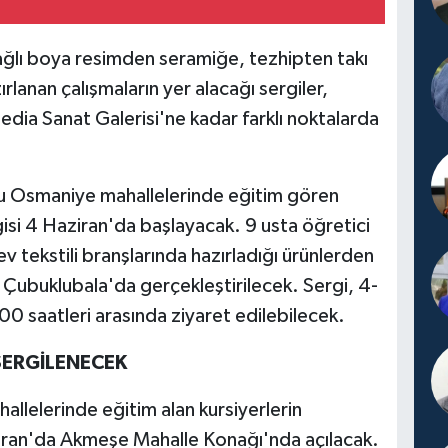
ağlı boya resimden seramiğe, tezhipten takı
rlanan çalışmaların yer alacağı sergiler,
dia Sanat Galerisi'ne kadar farklı noktalarda
lu Osmaniye mahallelerinde eğitim gören
rgisi 4 Haziran'da başlayacak. 9 usta öğretici
ev tekstili branşlarında hazırladığı ürünlerden
a Çubuklubala'da gerçekleştirilecek. Sergi, 4-
00 saatleri arasında ziyaret edilebilecek.
SERGİLENECEK
lelerinde eğitim alan kursiyerlerin
Haziran'da Akmeşe Mahalle Konağı'nda açılacak.