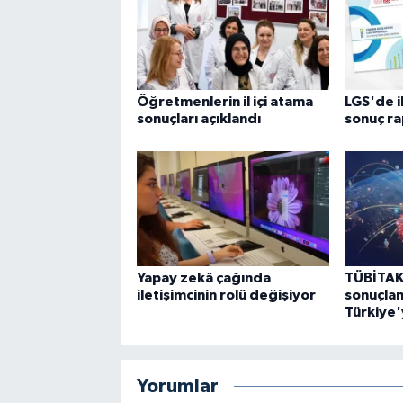
Öğretmenlerin il içi atama
LGS'de i
sonuçları açıklandı
sonuç ra
Yapay zekâ çağında
TÜBİTAK
iletişimcinin rolü değişiyor
sonuçlan
Türkiye'
Yorumlar