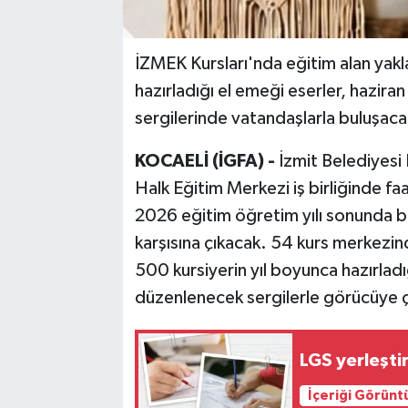
İZMEK Kursları'nda eğitim alan yakla
hazırladığı el emeği eserler, hazir
sergilerinde vatandaşlarla buluşaca
KOCAELİ (İGFA) -
İzmit Belediyesi 
Halk Eğitim Merkezi iş birliğinde fa
2026 eğitim öğretim yılı sonunda bir
karşısına çıkacak. 54 kurs merkezind
500 kursiyerin yıl boyunca hazırladı
düzenlenecek sergilerle görücüye ç
LGS yerleştir
İçeriği Görünt