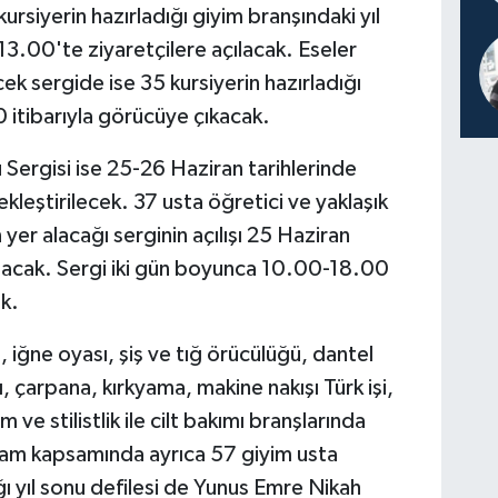
siyerin hazırladığı giyim branşındaki yıl
13.00'te ziyaretçilere açılacak. Eseler
k sergide ise 35 kursiyerin hazırladığı
 itibarıyla görücüye çıkacak.
u Sergisi ise 25-26 Haziran tarihlerinde
leştirilecek. 37 usta öğretici ve yaklaşık
 yer alacağı serginin açılışı 25 Haziran
acak. Sergi iki gün boyunca 10.00-18.00
ek.
, iğne oyası, şiş ve tığ örücülüğü, dantel
ı, çarpana, kırkyama, makine nakışı Türk işi,
e stilistlik ile cilt bakımı branşlarında
gram kapsamında ayrıca 57 giyim usta
ğı yıl sonu defilesi de Yunus Emre Nikah