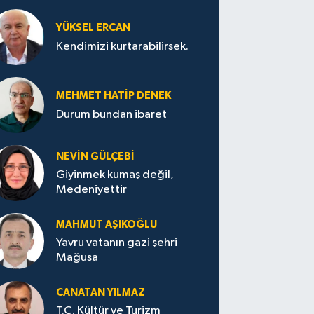
YÜKSEL ERCAN
Kendimizi kurtarabilirsek.
MEHMET HATİP DENEK
Durum bundan ibaret
NEVİN GÜLÇEBİ
Giyinmek kumaş değil,
Medeniyettir
MAHMUT AŞIKOĞLU
Yavru vatanın gazi şehri
Mağusa
CANATAN YILMAZ
T.C. Kültür ve Turizm