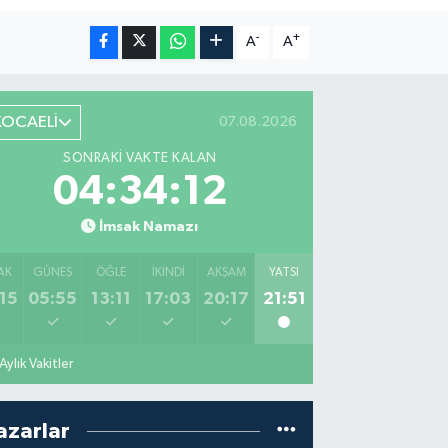
-
+
A
A
KOCAELİ
07.08.2026
SONRAKI VAKTE KALAN
04:34:11
İmsak Namazı
AK
GÜNEŞ
ÖĞLE
İKINDI
AKŞAM
YATSI
15
05:55
13:11
17:03
20:17
21:51
Aylık Vakitler
azarlar