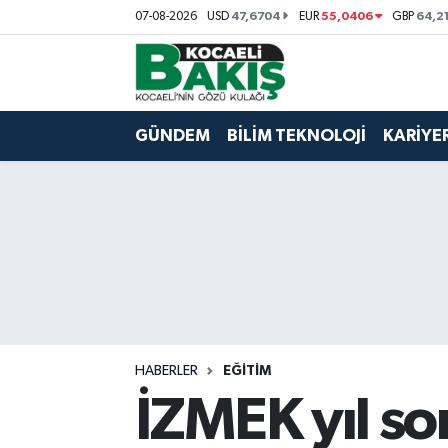
47,6704
55,0406
64,2
07-08-2026
USD
EUR
GBP
Kocaeli Nöbetçi Eczaneler
Kocaeli Hava Durumu
GÜNDEM
BİLİM TEKNOLOJİ
KARİYE
Kocaeli Trafik Yoğunluk Haritası
Süper Lig Puan Durumu ve Fikstür
Tüm Manşetler
Son Dakika Haberleri
HABERLER
EĞİTİM
Haber Arşivi
İZMEK yıl son