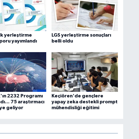
lk yerleştirme
LGS yerleştirme sonuçları
poru yayımlandı
belli oldu
'ın 2232 Programı
Keçiören'de gençlere
dı... 75 araştırmacı
yapay zeka destekli prompt
ye geliyor
mühendisliği eğitimi