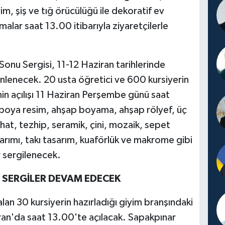
im, şiş ve tığ örücülüğü ile dekoratif ev
şmalar saat 13.00 itibarıyla ziyaretçilerle
Sonu Sergisi, 11-12 Haziran tarihlerinde
lenecek. 20 usta öğretici ve 600 kursiyerin
inin açılışı 11 Haziran Perşembe günü saat
 boya resim, ahşap boyama, ahşap rölyef, üç
 hat, tezhip, seramik, çini, mozaik, sepet
arımı, takı tasarım, kuaförlük ve makrome gibi
r sergilenecek.
 SERGİLER DEVAM EDECEK
an 30 kursiyerin hazırladığı giyim branşındaki
iran'da saat 13.00'te açılacak. Sapakpınar