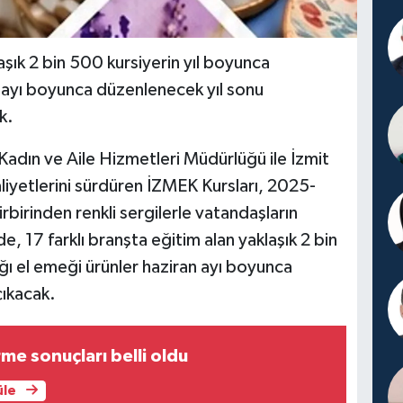
şık 2 bin 500 kursiyerin yıl boyunca
an ayı boyunca düzenlenecek yıl sonu
k.
Kadın ve Aile Hizmetleri Müdürlüğü ile İzmit
aliyetlerini sürdüren İZMEK Kursları, 2025-
birinden renkli sergilerle vatandaşların
e, 17 farklı branşta eğitim alan yaklaşık 2 bin
ğı el emeği ürünler haziran ayı boyunca
ıkacak.
me sonuçları belli oldu
üle