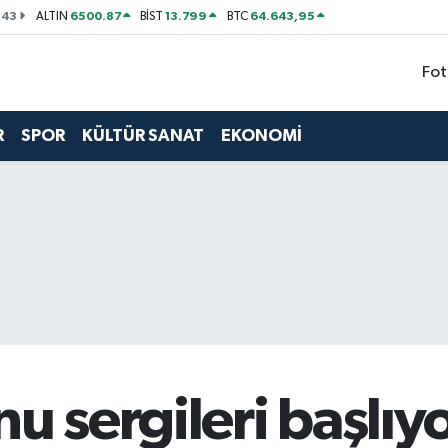
143
6500.87
13.799
64.643,95
ALTIN
BİST
BTC
Fot
R
SPOR
KÜLTÜR SANAT
EKONOMİ
u sergileri başlıy