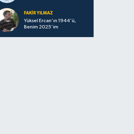
felaketin sessizliği
FAKİR YILMAZ
Yüksel Ercan'ın 1944'ü,
Benim 2025'im