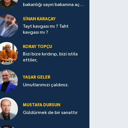
bakanlığı sayın bakanına açık
mektup.
SİNAN KARAÇAY
Tayt kavgası mı ? Taht
kavgası mı ?
KORAY TOPÇU
Bizi bize kırdırıp, bizi istila
ettiler,
YAŞAR GELER
Umutlarımızı çaldınız.
MUSTAFA DURSUN
Güldürmek de bir sanattır