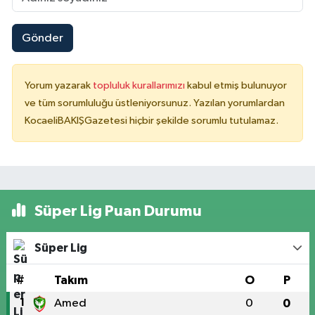
Gönder
Yorum yazarak
topluluk kurallarımızı
kabul etmiş bulunuyor
ve tüm sorumluluğu üstleniyorsunuz. Yazılan yorumlardan
KocaeliBAKIŞGazetesi hiçbir şekilde sorumlu tutulamaz.
Süper Lig Puan Durumu
Süper Lig
#
Takım
O
P
1
Amed
0
0