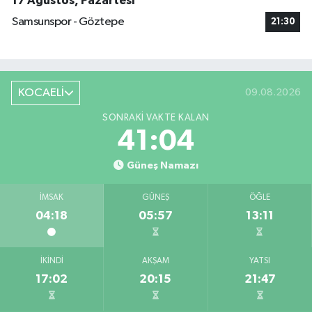
17 Ağustos, Pazartesi
Samsunspor - Göztepe
21:30
KOCAELİ
09.08.2026
SONRAKI VAKTE KALAN
41:04
Güneş Namazı
İMSAK
GÜNEŞ
ÖĞLE
04:18
05:57
13:11
İKINDI
AKŞAM
YATSI
17:02
20:15
21:47