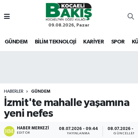
Kocaeli Nöbetçi Eczaneler
09.08.2026, Pazar
Kocaeli Hava Durumu
GÜNDEM
BİLİM TEKNOLOJİ
KARİYER
SPOR
KÜ
Kocaeli Trafik Yoğunluk Haritası
Süper Lig Puan Durumu ve Fikstür
Tüm Manşetler
HABERLER
GÜNDEM
İzmit'te mahalle yaşamına
Son Dakika Haberleri
yeni nefes
Haber Arşivi
HABER MERKEZI
08.07.2026 - 09:44
08.07.2026 - 1
EDITÖR
YAYINLANMA
GÜNCELLEM