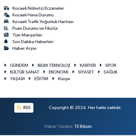
Kocaeli Nöbetçi Eczaneler
Kocaeli Hava Durumu
Kocaeli Trafik Yoğunluk Haritası
Puan Durumu ve Fikstür
Tüm Manşetler
Son Dakika Haberleri
Haber Arşivi
GÜNDEM
BİLİM TEKNOLOJİ
KARİYER
SPOR
KÜLTÜR SANAT
EKONOMİ
SİYASET
SAĞLIK
YAŞAM
EĞİTİM
Künye
RSS
Copyright © 2024. Her hakkı saklıdır.
Haber Yazılımı:
TE Bilişim