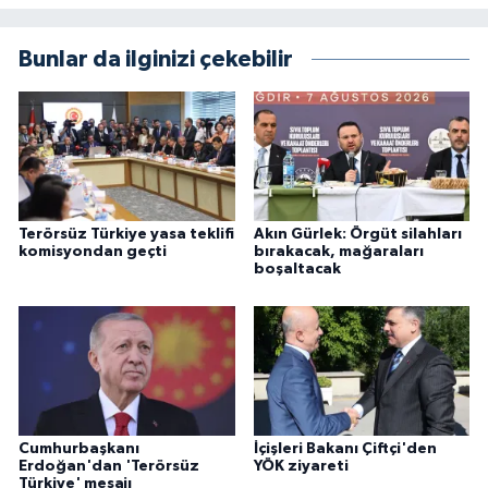
Bunlar da ilginizi çekebilir
Terörsüz Türkiye yasa teklifi
Akın Gürlek: Örgüt silahları
komisyondan geçti
bırakacak, mağaraları
boşaltacak
Cumhurbaşkanı
İçişleri Bakanı Çiftçi'den
Erdoğan'dan 'Terörsüz
YÖK ziyareti
Türkiye' mesajı