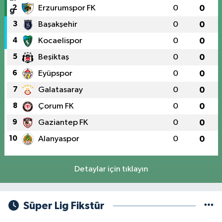
2
Erzurumspor FK
0
0
3
Başakşehir
0
0
4
Kocaelispor
0
0
5
Beşiktaş
0
0
6
Eyüpspor
0
0
7
Galatasaray
0
0
8
Çorum FK
0
0
9
Gaziantep FK
0
0
10
Alanyaspor
0
0
Detaylar için tıklayın
Süper Lig Fikstür