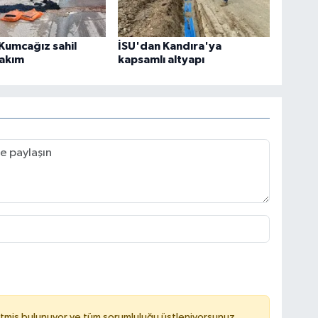
Kumcağız sahil
İSU'dan Kandıra'ya
bakım
kapsamlı altyapı
tmiş bulunuyor ve tüm sorumluluğu üstleniyorsunuz.