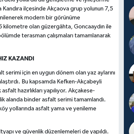
a Kandıra ilçesinde Akçaova grup yolunun 7,5
enilenerek modern bir görünüme
5 kilometre olan güzergâhta, Goncaaydın ile
k bölümde terasman çalışmaları tamamlanarak
IZ KAZANDI
alt serimi için en uygun dönem olan yaz aylarını
nlaştırdı. Bu kapsamda Kefken-Akçabeyli
sfalt hazırlıkları yapılıyor. Akçakese-
ik alanda binder asfalt serimi tamamlandı.
 köy yollarında asfalt yama ve yenileme
ltyapı ve güvenlik düzenlemeleri de yapıldı.