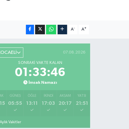
-
+
A
A
KOCAELİ
07.08.2026
SONRAKI VAKTE KALAN
01:33:45
İmsak Namazı
AK
GÜNEŞ
ÖĞLE
İKINDI
AKŞAM
YATSI
15
05:55
13:11
17:03
20:17
21:51
Aylık Vakitler