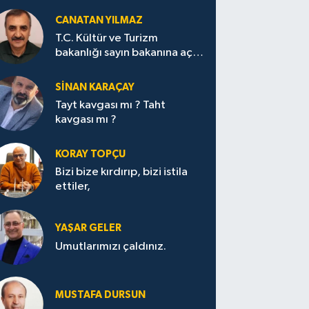
CANATAN YILMAZ
T.C. Kültür ve Turizm
bakanlığı sayın bakanına açık
mektup.
SİNAN KARAÇAY
Tayt kavgası mı ? Taht
kavgası mı ?
KORAY TOPÇU
Bizi bize kırdırıp, bizi istila
ettiler,
YAŞAR GELER
Umutlarımızı çaldınız.
MUSTAFA DURSUN