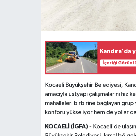
Kandıra'da y
İçeriği Görünt
Kocaeli Büyükşehir Belediyesi, Kandı
amacıyla üstyapı çalışmalarını hız k
mahalleleri birbirine bağlayan grup
konforu yükseliyor hem de yollar dah
KOCAELİ (İGFA) -
Kocaeli'de ulaşım
Büyükşehir Belediyesi, kırsal bölgel