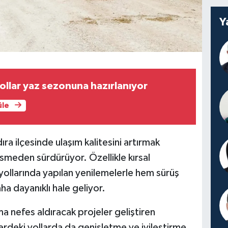
Y
ollar yaz sezonuna hazırlanıyor
üle
ra ilçesinde ulaşım kalitesini artırmak
esmeden sürdürüyor. Özellikle kırsal
 yollarında yapılan yenilemelerle hem sürüş
a dayanıklı hale geliyor.
a nefes aldıracak projeler geliştiren
erdeki yollarda da genişletme ve iyileştirme