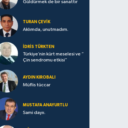
Güldürmek de bir sanattır
TURAN ÇEVİK
Aklımda, unutmadım.
İDRİS TÜRKTEN
Türkiye’nin kürt meselesi ve “
Çin sendromu etkisi”
AYDIN KIROBALI
Müflis tüccar
MUSTAFA ANAYURTLU
Sami dayıı.