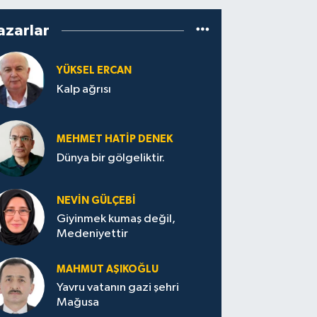
azarlar
YÜKSEL ERCAN
Kalp ağrısı
MEHMET HATİP DENEK
Dünya bir gölgeliktir.
NEVİN GÜLÇEBİ
Giyinmek kumaş değil,
Medeniyettir
MAHMUT AŞIKOĞLU
Yavru vatanın gazi şehri
Mağusa