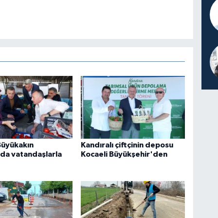
Büyükakın
Kandıralı çiftçinin deposu
da vatandaşlarla
Kocaeli Büyükşehir'den