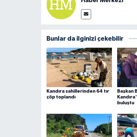
Haber Merkezi
Bunlar da ilginizi çekebilir
Kandıra sahillerinden 64 tır
Başkan 
çöp toplandı
Kandıra'
buluştu