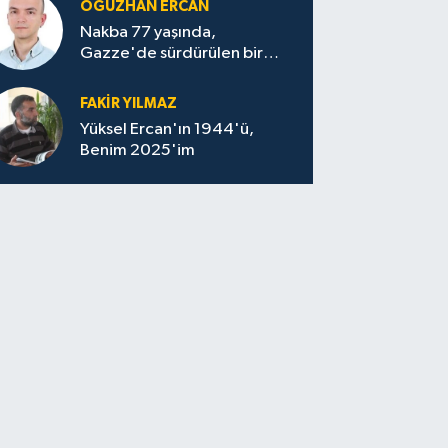
OĞUZHAN ERCAN
Nakba 77 yaşında,
Gazze'de sürdürülen bir
felaketin sessizliği
FAKİR YILMAZ
Yüksel Ercan'ın 1944'ü,
Benim 2025'im