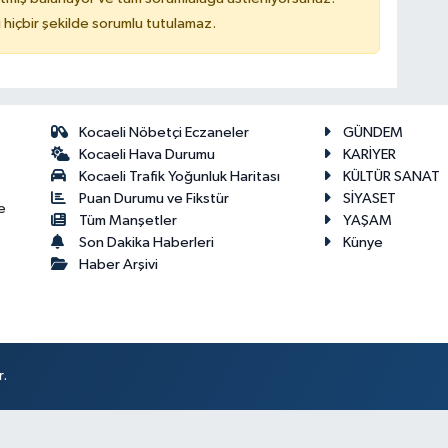
hiçbir şekilde sorumlu tutulamaz.
Kocaeli Nöbetçi Eczaneler
GÜNDEM
Kocaeli Hava Durumu
KARİYER
Kocaeli Trafik Yoğunluk Haritası
KÜLTÜR SANAT
Puan Durumu ve Fikstür
SİYASET
e
Tüm Manşetler
YAŞAM
Son Dakika Haberleri
Künye
Haber Arşivi
r.