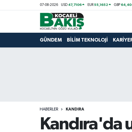
47,7106
55,1652
64,40
07-08-2026
USD
EUR
GBP
Kocaeli Nöbetçi Eczaneler
Kocaeli Hava Durumu
GÜNDEM
BİLİM TEKNOLOJİ
KARİYE
Kocaeli Trafik Yoğunluk Haritası
Süper Lig Puan Durumu ve Fikstür
Tüm Manşetler
Son Dakika Haberleri
HABERLER
KANDIRA
Haber Arşivi
Kandıra'da u