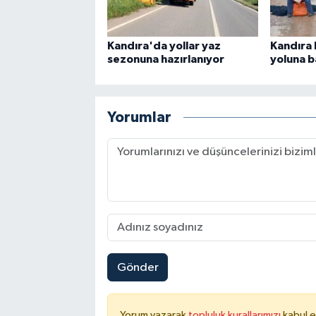
Kandıra'da yollar yaz
Kandıra 
sezonuna hazırlanıyor
yoluna 
Yorumlar
Gönder
Yorum yazarak
topluluk kurallarımızı
kabul e