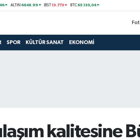
46
6648.99
13.773
65.130,04
ALTIN
BİST
BTC
Fot
R
SPOR
KÜLTÜR SANAT
EKONOMİ
laşım kalitesine 